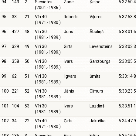
94
143
2
Sievietes
Zane
Ķelpe
5:32:50.4
(2001.-1986.)
95
33
21
Vīri 40
Roberts
Viļums
5:32:53.8
(1971.-1980.)
96
427
48
Vīri 30
Juris
Āboliņš
5:33:01.6
(1981.-1989.)
97
329
49
Vīri 30
Girts
Levensteins
5:33:03.3
(1981.-1989.)
98
358
50
Vīri 30
Ivars
Ganzburgs
5:33:05.5
(1981.-1989.)
99
62
51
Vīri 30
Ilgvars
Šmits
5:33:14.8
(1981.-1989.)
100
221
52
Vīri 30
Jānis
Cīmurs
5:33:23.5
(1981.-1989.)
101
104
53
Vīri 30
Ivars
Lazdiņš
5:33:51.1
(1981.-1989.)
102
34
22
Vīri 40
Ģirts
Jakuška
5:34:47.9
(1971.-1980.)
103
135
3
Sievietes
Vija
Frīda
5:35:16.6