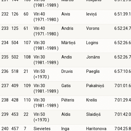
(1981.-1989.)
232
126
60
Vīri 40
Aivis
Ieviņš
6:51:39.1
(1971.-1980.)
233
125
61
Vīri 40
Andris
Vorons
6:52:24.7
(1971.-1980.)
234
504
107
Vīri 30
Mārtiņš
Logins
6:52:26.6
(1981.-1989.)
235
502
108
Vīri 30
Andis
Jonāns
6:52:26.7
(1981.-1989.)
236
518
21
Vīri 50
Druvis
Paeglis
6:57:10.6
(<1970.)
237
409
109
Vīri 30
Gatis
Pakalniņš
7:01:01.6
(1981.-1989.)
238
428
110
Vīri 30
Pēteris
Kreilis
7:01:29.4
(1981.-1989.)
239
453
22
Vīri 50
Aldis
Slaidiņš
7:01:42.0
(<1970.)
240
457
7
Sievietes
Inga
Haritonova
7:04:25.8