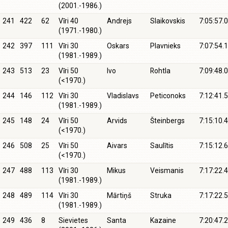
(2001.-1986.)
241
422
62
Vīri 40
Andrejs
Slaikovskis
7:05:57.0
(1971.-1980.)
242
397
111
Vīri 30
Oskars
Plavnieks
7:07:54.1
(1981.-1989.)
243
513
23
Vīri 50
Ivo
Rohtla
7:09:48.0
(<1970.)
244
146
112
Vīri 30
Vladislavs
Peticonoks
7:12:41.5
(1981.-1989.)
245
148
24
Vīri 50
Arvids
Šteinbergs
7:15:10.4
(<1970.)
246
508
25
Vīri 50
Aivars
Saulītis
7:15:12.6
(<1970.)
247
488
113
Vīri 30
Mikus
Veismanis
7:17:22.4
(1981.-1989.)
248
489
114
Vīri 30
Mārtiņš
Struka
7:17:22.5
(1981.-1989.)
249
436
8
Sievietes
Santa
Kazaine
7:20:47.2