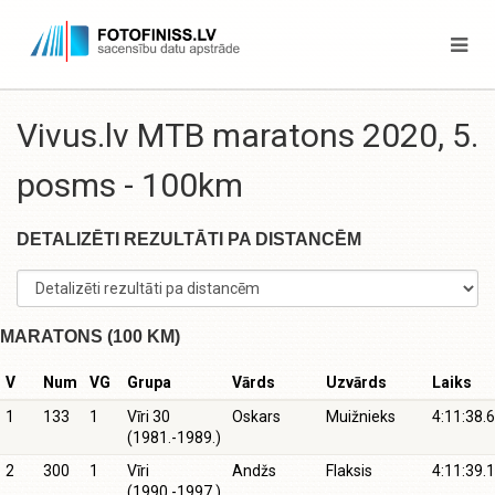
Vivus.lv MTB maratons 2020, 5.
posms - 100km
DETALIZĒTI REZULTĀTI PA DISTANCĒM
MARATONS (100 KM)
V
Num
VG
Grupa
Vārds
Uzvārds
Laiks
1
133
1
Vīri 30
Oskars
Muižnieks
4:11:38.6
(1981.-1989.)
2
300
1
Vīri
Andžs
Flaksis
4:11:39.1
(1990.-1997.)