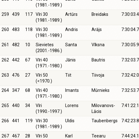
(1981.-1989.)
259
439
117
Vīri 30
Artūrs
Breidaks
7:30:03.4
(1981.-1989.)
260
483
118
Vīri 30
Andris
Arājs
7:30:04.7
(1981.-1989.)
261
482
10
Sievietes
Santa
Vīksna
7:30:05.9
(2001.-1986.)
262
442
67
Vīri 40
Jānis
Bautris
7:32:03.7
(1971.-1980.)
263
476
27
Vīri 50
Tiit
Tiivoja
7:32:42.0
(<1970.)
264
347
68
Vīri 40
Imants
Mūrnieks
7:32:53.7
(1971.-1980.)
265
440
34
Vīri
Lorens
Milovanovs-
7:41:22.1
(1990.-1997.)
Lācis
266
441
119
Vīri 30
Uldis
Taubenbergs
7:42:23.8
(1981.-1989.)
267
467
28
Vīri 50
Karl
Teearu
7:44:24.1