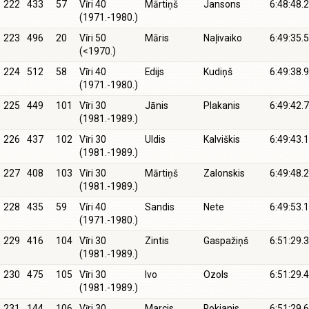
222
433
57
Vīri 40
Mārtiņš
Jansons
6:48:48.2
(1971.-1980.)
223
496
20
Vīri 50
Māris
Naļivaiko
6:49:35.5
(<1970.)
224
512
58
Vīri 40
Edijs
Kudiņš
6:49:38.9
(1971.-1980.)
225
449
101
Vīri 30
Jānis
Plakanis
6:49:42.7
(1981.-1989.)
226
437
102
Vīri 30
Uldis
Kalviškis
6:49:43.1
(1981.-1989.)
227
408
103
Vīri 30
Mārtiņš
Zalonskis
6:49:48.2
(1981.-1989.)
228
435
59
Vīri 40
Sandis
Nete
6:49:53.1
(1971.-1980.)
229
416
104
Vīri 30
Zintis
Gaspažiņš
6:51:29.3
(1981.-1989.)
230
475
105
Vīri 30
Ivo
Ozols
6:51:29.4
(1981.-1989.)
231
144
106
Vīri 30
Marcis
Rokjanis
6:51:29.6