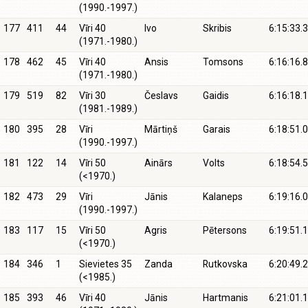
(1990.-1997.)
177
411
44
Vīri 40
Ivo
Skribis
6:15:33.3
(1971.-1980.)
178
462
45
Vīri 40
Ansis
Tomsons
6:16:16.8
(1971.-1980.)
179
519
82
Vīri 30
Česlavs
Gaidis
6:16:18.1
(1981.-1989.)
180
395
28
Vīri
Mārtiņš
Garais
6:18:51.0
(1990.-1997.)
181
122
14
Vīri 50
Ainārs
Volts
6:18:54.5
(<1970.)
182
473
29
Vīri
Jānis
Kalaneps
6:19:16.0
(1990.-1997.)
183
117
15
Vīri 50
Agris
Pētersons
6:19:51.1
(<1970.)
184
346
1
Sievietes 35
Zanda
Rutkovska
6:20:49.2
(<1985.)
185
393
46
Vīri 40
Jānis
Hartmanis
6:21:01.1