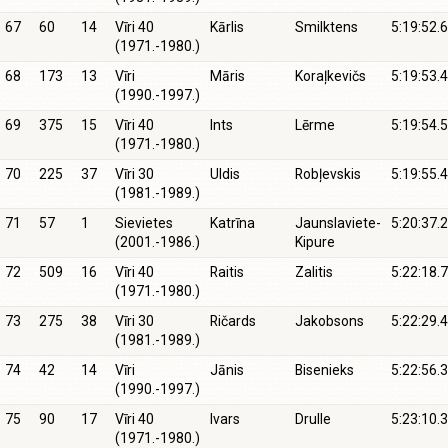
67
60
14
Vīri 40
Kārlis
Smilktens
5:19:52.6
(1971.-1980.)
68
173
13
Vīri
Māris
Koraļkevičs
5:19:53.4
(1990.-1997.)
69
375
15
Vīri 40
Ints
Lērme
5:19:54.5
(1971.-1980.)
70
225
37
Vīri 30
Uldis
Robļevskis
5:19:55.4
(1981.-1989.)
71
57
1
Sievietes
Katrīna
Jaunslaviete-
5:20:37.2
(2001.-1986.)
Kipure
72
509
16
Vīri 40
Raitis
Zalitis
5:22:18.7
(1971.-1980.)
73
275
38
Vīri 30
Ričards
Jakobsons
5:22:29.4
(1981.-1989.)
74
42
14
Vīri
Jānis
Bisenieks
5:22:56.3
(1990.-1997.)
75
90
17
Vīri 40
Ivars
Drulle
5:23:10.3
(1971.-1980.)