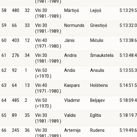
(1981.-1989.)
58
480
32
Vīri 30
Mārtiņš
Lejiņš
5:13:29.5
(1981.-1989.)
59
66
33
Vīri 30
Normunds
Griestiņš
5:13:32.0
(1981.-1989.)
60
403
12
Vīri 40
Jānis
Mičulis
5:13:38.6
(1971.-1980.)
61
276
34
Vīri 30
Andris
Šmaukstelis
5:13:48.4
(1981.-1989.)
62
92
1
Vīri 50
Andis
Ansulis
5:13:55.3
(<1970.)
63
64
13
Vīri 40
Kaspars
Holšteins
5:14:51.5
(1971.-1980.)
64
485
2
Vīri 50
Vladimir
Beljajev
5:18:09.4
(<1970.)
65
89
35
Vīri 30
Valdis
Eglītis
5:18:19.7
(1981.-1989.)
66
245
36
Vīri 30
Artemijs
Rudens
5:19:49.6
(1981.-1989.)