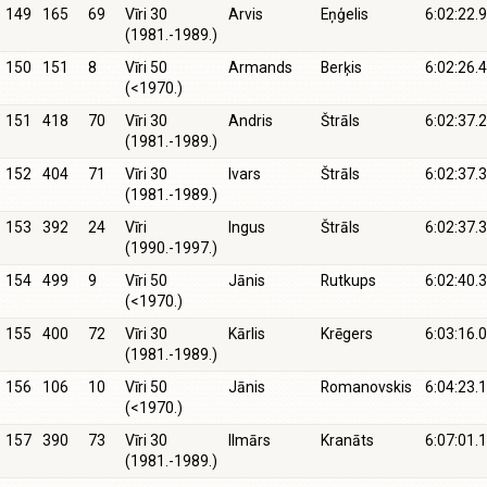
149
165
69
Vīri 30
Arvis
Eņģelis
6:02:22.9
(1981.-1989.)
150
151
8
Vīri 50
Armands
Berķis
6:02:26.4
(<1970.)
151
418
70
Vīri 30
Andris
Štrāls
6:02:37.2
(1981.-1989.)
152
404
71
Vīri 30
Ivars
Štrāls
6:02:37.3
(1981.-1989.)
153
392
24
Vīri
Ingus
Štrāls
6:02:37.3
(1990.-1997.)
154
499
9
Vīri 50
Jānis
Rutkups
6:02:40.3
(<1970.)
155
400
72
Vīri 30
Kārlis
Krēgers
6:03:16.0
(1981.-1989.)
156
106
10
Vīri 50
Jānis
Romanovskis
6:04:23.1
(<1970.)
157
390
73
Vīri 30
Ilmārs
Kranāts
6:07:01.1
(1981.-1989.)