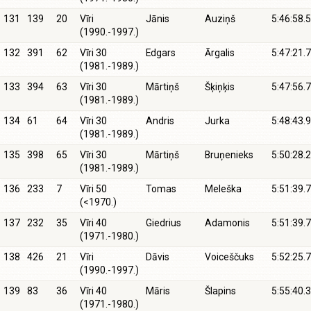
131
139
20
Vīri
Jānis
Auziņš
5:46:58.5
(1990.-1997.)
132
391
62
Vīri 30
Edgars
Ārgalis
5:47:21.7
(1981.-1989.)
133
394
63
Vīri 30
Mārtiņš
Šķiņķis
5:47:56.7
(1981.-1989.)
134
61
64
Vīri 30
Andris
Jurka
5:48:43.9
(1981.-1989.)
135
398
65
Vīri 30
Mārtiņš
Bruņenieks
5:50:28.2
(1981.-1989.)
136
233
7
Vīri 50
Tomas
Meleška
5:51:39.7
(<1970.)
137
232
35
Vīri 40
Giedrius
Adamonis
5:51:39.7
(1971.-1980.)
138
426
21
Vīri
Dāvis
Voiceščuks
5:52:25.7
(1990.-1997.)
139
83
36
Vīri 40
Māris
Šlapins
5:55:40.3
(1971.-1980.)