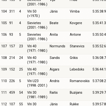
(2001.-1986.)
104
311
4
Vīri 50
Jānis
Vimba
5:35:38.9
(<1970.)
105
91
4
Sievietes
Beate
Kovgere
5:35:41.3
(2001.-1986.)
106
93
5
Sievietes
Anita
Antone
5:35:50.4
(2001.-1986.)
107
157
23
Vīri 40
Normunds
Stanevics
5:35:52.6
(1971.-1980.)
108
214
24
Vīri 40
Sandis
Grikis
5:36:08.7
(1971.-1980.)
109
152
25
Vīri 40
Aigars
Lebedoks
5:36:44.1
(1971.-1980.)
110
226
5
Vīri U23
Andris
Romanovskis
5:37:08.2
(1998.-2001.)
111
459
54
Vīri 30
Raitis
Buzijans
5:39:29.7
(1981.-1989.)
112
107
55
Vīri 30
Jānis
Rukke
5:39:57.8