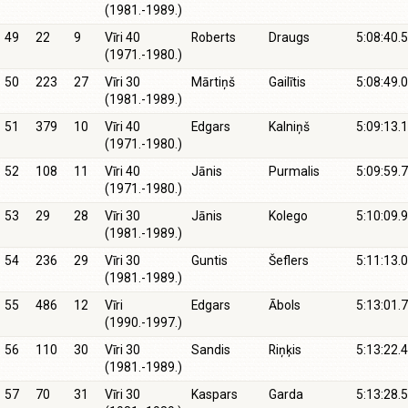
(1981.-1989.)
49
22
9
Vīri 40
Roberts
Draugs
5:08:40.5
(1971.-1980.)
50
223
27
Vīri 30
Mārtiņš
Gailītis
5:08:49.0
(1981.-1989.)
51
379
10
Vīri 40
Edgars
Kalniņš
5:09:13.1
(1971.-1980.)
52
108
11
Vīri 40
Jānis
Purmalis
5:09:59.7
(1971.-1980.)
53
29
28
Vīri 30
Jānis
Kolego
5:10:09.9
(1981.-1989.)
54
236
29
Vīri 30
Guntis
Šeflers
5:11:13.0
(1981.-1989.)
55
486
12
Vīri
Edgars
Ābols
5:13:01.7
(1990.-1997.)
56
110
30
Vīri 30
Sandis
Riņķis
5:13:22.4
(1981.-1989.)
57
70
31
Vīri 30
Kaspars
Garda
5:13:28.5