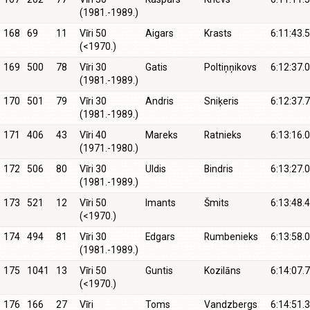
(1981.-1989.)
168
69
11
Vīri 50
Aigars
Krasts
6:11:43.5
(<1970.)
169
500
78
Vīri 30
Gatis
Poltiņņikovs
6:12:37.0
(1981.-1989.)
170
501
79
Vīri 30
Andris
Sniķeris
6:12:37.7
(1981.-1989.)
171
406
43
Vīri 40
Mareks
Ratnieks
6:13:16.0
(1971.-1980.)
172
506
80
Vīri 30
Uldis
Bindris
6:13:27.0
(1981.-1989.)
173
521
12
Vīri 50
Imants
Šmits
6:13:48.4
(<1970.)
174
494
81
Vīri 30
Edgars
Rumbenieks
6:13:58.0
(1981.-1989.)
175
1041
13
Vīri 50
Guntis
Kozilāns
6:14:07.7
(<1970.)
176
166
27
Vīri
Toms
Vandzbergs
6:14:51.3