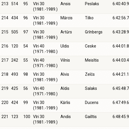
213
514
95
Vīri 30
Ansis
Peslaks
6:40:40.9
(1981.-1989.)
214
434
96
Vīri 30
Mārcis
Tilko
6:42:56.7
(1981.-1989.)
215
505
97
Vīri 30
Artūrs
Grīnbergs
6:43:28.9
(1981.-1989.)
216
120
54
Vīri 40
Uldis
Ceske
6:44:01.8
(1971.-1980.)
217
242
55
Vīri 40
Vilnis
Meisītis
6:44:03.4
(1971.-1980.)
218
493
98
Vīri 30
Alvis
Zelčs
6:44:21.1
(1981.-1989.)
219
425
56
Vīri 40
Aldis
Salaks
6:45:48.7
(1971.-1980.)
220
424
99
Vīri 30
Kārlis
Ducens
6:47:49.6
(1981.-1989.)
221
123
100
Vīri 30
Andis
Gailītis
6:48:45.9
(1981.-1989.)