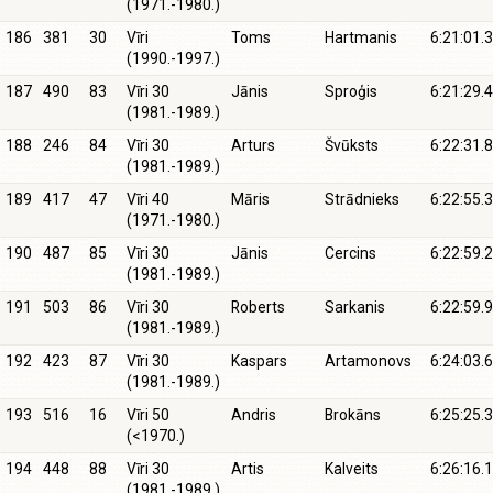
(1971.-1980.)
186
381
30
Vīri
Toms
Hartmanis
6:21:01.3
(1990.-1997.)
187
490
83
Vīri 30
Jānis
Sproģis
6:21:29.4
(1981.-1989.)
188
246
84
Vīri 30
Arturs
Švūksts
6:22:31.8
(1981.-1989.)
189
417
47
Vīri 40
Māris
Strādnieks
6:22:55.3
(1971.-1980.)
190
487
85
Vīri 30
Jānis
Cercins
6:22:59.2
(1981.-1989.)
191
503
86
Vīri 30
Roberts
Sarkanis
6:22:59.9
(1981.-1989.)
192
423
87
Vīri 30
Kaspars
Artamonovs
6:24:03.6
(1981.-1989.)
193
516
16
Vīri 50
Andris
Brokāns
6:25:25.3
(<1970.)
194
448
88
Vīri 30
Artis
Kalveits
6:26:16.1
(1981.-1989.)