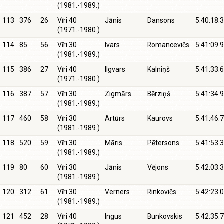
(1981.-1989.)
113
376
26
Vīri 40
Jānis
Dansons
5:40:18.3
(1971.-1980.)
114
85
56
Vīri 30
Ivars
Romancevičs
5:41:09.9
(1981.-1989.)
115
386
27
Vīri 40
Ilgvars
Kalniņš
5:41:33.6
(1971.-1980.)
116
387
57
Vīri 30
Zigmārs
Bērziņš
5:41:34.9
(1981.-1989.)
117
460
58
Vīri 30
Artūrs
Kaurovs
5:41:46.7
(1981.-1989.)
118
520
59
Vīri 30
Māris
Pētersons
5:41:53.3
(1981.-1989.)
119
80
60
Vīri 30
Jānis
Vējons
5:42:03.3
(1981.-1989.)
120
312
61
Vīri 30
Verners
Rinkovičs
5:42:23.0
(1981.-1989.)
121
452
28
Vīri 40
Ingus
Bunkovskis
5:42:35.7