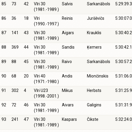
85
73
42
Vīri 30
Salvis
Sarkanābols
5:29:39.3
(1981.-1989.)
86
36
18
Vīri
Reinis
Juršēvičs
5:30:07.0
(1990.-1997.)
87
141
43
Vīri 30
Aigars
Krauklis
5:30:40.2
(1981.-1989.)
88
369
44
Vīri 30
Sandis
Ķemers
5:30:42.1
(1981.-1989.)
89
88
45
Vīri 30
Raivo
Sarkanābols
5:30:57.2
(1981.-1989.)
90
68
20
Vīri 40
Andis
Miončinskis
5:31:06.0
(1971.-1980.)
91
302
4
Vīri U23
Mikus
Herbsts
5:31:25.9
(1998.-2001.)
92
72
46
Vīri 30
Aivars
Galigins
5:31:31.9
(1981.-1989.)
93
241
47
Vīri 30
Kaspars
Čikste
5:32:24.0
(1981.-1989.)