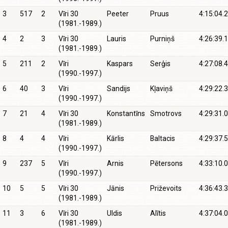
3
517
2
Vīri 30
Peeter
Pruus
4:15:04.2
(1981.-1989.)
4
2
3
Vīri 30
Lauris
Purniņš
4:26:39.1
(1981.-1989.)
5
211
2
Vīri
Kaspars
Serģis
4:27:08.4
(1990.-1997.)
6
40
3
Vīri
Sandijs
Kļaviņš
4:29:22.3
(1990.-1997.)
7
21
4
Vīri 30
Konstantīns
Smotrovs
4:29:31.0
(1981.-1989.)
8
4
4
Vīri
Kārlis
Baltacis
4:29:37.5
(1990.-1997.)
9
237
5
Vīri
Arnis
Pētersons
4:33:10.0
(1990.-1997.)
10
5
5
Vīri 30
Jānis
Priževoits
4:36:43.3
(1981.-1989.)
11
3
6
Vīri 30
Uldis
Alītis
4:37:04.0
(1981.-1989.)