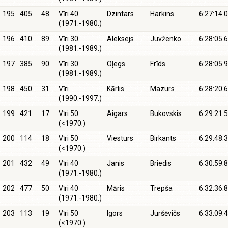
195
405
48
Vīri 40
Dzintars
Harkins
6:27:14.0
(1971.-1980.)
196
410
89
Vīri 30
Aleksejs
Juvženko
6:28:05.6
(1981.-1989.)
197
385
90
Vīri 30
Oļegs
Frīds
6:28:05.9
(1981.-1989.)
198
450
31
Vīri
Kārlis
Mazurs
6:28:20.6
(1990.-1997.)
199
421
17
Vīri 50
Aigars
Bukovskis
6:29:21.5
(<1970.)
200
114
18
Vīri 50
Viesturs
Birkants
6:29:48.3
(<1970.)
201
432
49
Vīri 40
Janis
Briedis
6:30:59.8
(1971.-1980.)
202
477
50
Vīri 40
Māris
Trepša
6:32:36.8
(1971.-1980.)
203
113
19
Vīri 50
Igors
Juršēvičs
6:33:09.4
(<1970.)