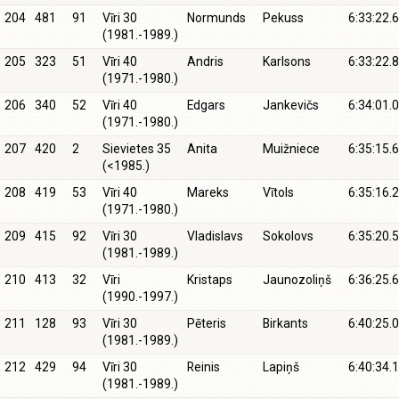
204
481
91
Vīri 30
Normunds
Pekuss
6:33:22.6
(1981.-1989.)
205
323
51
Vīri 40
Andris
Karlsons
6:33:22.8
(1971.-1980.)
206
340
52
Vīri 40
Edgars
Jankevičs
6:34:01.0
(1971.-1980.)
207
420
2
Sievietes 35
Anita
Muižniece
6:35:15.6
(<1985.)
208
419
53
Vīri 40
Mareks
Vītols
6:35:16.2
(1971.-1980.)
209
415
92
Vīri 30
Vladislavs
Sokolovs
6:35:20.5
(1981.-1989.)
210
413
32
Vīri
Kristaps
Jaunozoliņš
6:36:25.6
(1990.-1997.)
211
128
93
Vīri 30
Pēteris
Birkants
6:40:25.0
(1981.-1989.)
212
429
94
Vīri 30
Reinis
Lapiņš
6:40:34.1
(1981.-1989.)