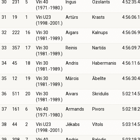
30
231
5
Vīri 40
Ingus
Ozolants
4:52:35.4
(1971.-1980.)
31
19
1
Vīri U23
Artūrs
Krasts
4:56:06.1
(1998.-2001.)
32
222
16
Vīri 30
Aigars
Kalnups
4:56:06.9
(1981.-1989.)
33
357
17
Vīri 30
Reinis
Nartišs
4:56:09.7
(1981.-1989.)
34
45
18
Vīri 30
Andris
Habermanis
4:56:11.6
(1981.-1989.)
35
12
19
Vīri 30
Mārcis
Ābelīte
4:56:30.4
(1981.-1989.)
36
511
20
Vīri 30
Aivars
Skridulis
5:02:14.5
(1981.-1989.)
37
161
6
Vīri 40
Armands
Pivors
5:02:18.2
(1971.-1980.)
38
44
2
Vīri U23
Jēkabs
Vītols
5:03:14.5
(1998.-2001.)
39
308
7
Vīri 40
Andris
Balodis
5:03:19.3