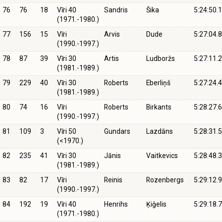
76
76
18
Vīri 40
Sandris
Šika
5:24:50.1
(1971.-1980.)
77
156
15
Vīri
Arvis
Dude
5:27:04.8
(1990.-1997.)
78
87
39
Vīri 30
Artis
Ludboržs
5:27:11.2
(1981.-1989.)
79
229
40
Vīri 30
Roberts
Eberliņš
5:27:24.4
(1981.-1989.)
80
74
16
Vīri
Roberts
Birkants
5:28:27.6
(1990.-1997.)
81
109
3
Vīri 50
Gundars
Lazdāns
5:28:31.5
(<1970.)
82
235
41
Vīri 30
Jānis
Vaitkevics
5:28:48.3
(1981.-1989.)
83
82
17
Vīri
Reinis
Rozenbergs
5:29:12.9
(1990.-1997.)
84
192
19
Vīri 40
Henrihs
Ķiģelis
5:29:18.7
(1971.-1980.)