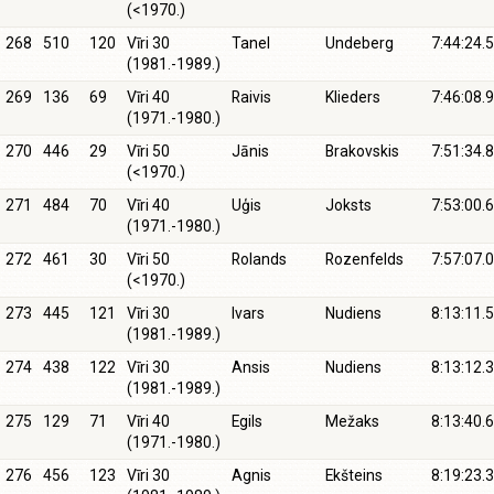
(<1970.)
268
510
120
Vīri 30
Tanel
Undeberg
7:44:24.5
(1981.-1989.)
269
136
69
Vīri 40
Raivis
Klieders
7:46:08.9
(1971.-1980.)
270
446
29
Vīri 50
Jānis
Brakovskis
7:51:34.8
(<1970.)
271
484
70
Vīri 40
Uģis
Joksts
7:53:00.6
(1971.-1980.)
272
461
30
Vīri 50
Rolands
Rozenfelds
7:57:07.0
(<1970.)
273
445
121
Vīri 30
Ivars
Nudiens
8:13:11.5
(1981.-1989.)
274
438
122
Vīri 30
Ansis
Nudiens
8:13:12.3
(1981.-1989.)
275
129
71
Vīri 40
Egils
Mežaks
8:13:40.6
(1971.-1980.)
276
456
123
Vīri 30
Agnis
Ekšteins
8:19:23.3