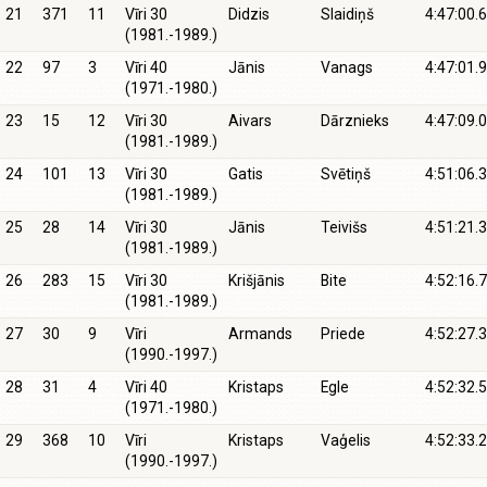
21
371
11
Vīri 30
Didzis
Slaidiņš
4:47:00.6
(1981.-1989.)
22
97
3
Vīri 40
Jānis
Vanags
4:47:01.9
(1971.-1980.)
23
15
12
Vīri 30
Aivars
Dārznieks
4:47:09.0
(1981.-1989.)
24
101
13
Vīri 30
Gatis
Svētiņš
4:51:06.3
(1981.-1989.)
25
28
14
Vīri 30
Jānis
Teivišs
4:51:21.3
(1981.-1989.)
26
283
15
Vīri 30
Krišjānis
Bite
4:52:16.7
(1981.-1989.)
27
30
9
Vīri
Armands
Priede
4:52:27.3
(1990.-1997.)
28
31
4
Vīri 40
Kristaps
Egle
4:52:32.5
(1971.-1980.)
29
368
10
Vīri
Kristaps
Vaģelis
4:52:33.2
(1990.-1997.)