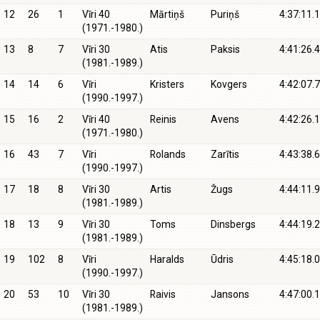
12
26
1
Vīri 40
Mārtiņš
Puriņš
4:37:11.1
(1971.-1980.)
13
8
7
Vīri 30
Atis
Paksis
4:41:26.4
(1981.-1989.)
14
14
6
Vīri
Kristers
Kovgers
4:42:07.7
(1990.-1997.)
15
16
2
Vīri 40
Reinis
Avens
4:42:26.1
(1971.-1980.)
16
43
7
Vīri
Rolands
Zarītis
4:43:38.6
(1990.-1997.)
17
18
8
Vīri 30
Artis
Žugs
4:44:11.9
(1981.-1989.)
18
13
9
Vīri 30
Toms
Dinsbergs
4:44:19.2
(1981.-1989.)
19
102
8
Vīri
Haralds
Ūdris
4:45:18.0
(1990.-1997.)
20
53
10
Vīri 30
Raivis
Jansons
4:47:00.1
(1981.-1989.)