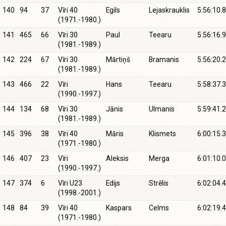
140
94
37
Vīri 40
Egils
Lejaskrauklis
5:56:10.8
(1971.-1980.)
141
465
66
Vīri 30
Paul
Teearu
5:56:16.9
(1981.-1989.)
142
224
67
Vīri 30
Mārtiņš
Bramanis
5:56:20.2
(1981.-1989.)
143
466
22
Vīri
Hans
Teearu
5:58:37.3
(1990.-1997.)
144
134
68
Vīri 30
Jānis
Ulmanis
5:59:41.2
(1981.-1989.)
145
396
38
Vīri 40
Māris
Klismets
6:00:15.3
(1971.-1980.)
146
407
23
Vīri
Aleksis
Merga
6:01:10.0
(1990.-1997.)
147
374
6
Vīri U23
Edijs
Strēlis
6:02:04.4
(1998.-2001.)
148
84
39
Vīri 40
Kaspars
Celms
6:02:19.4
(1971.-1980.)