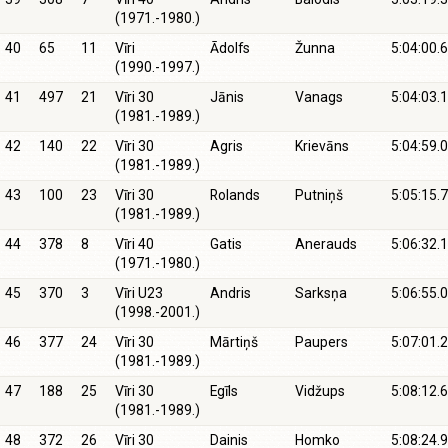
(1971.-1980.)
40
65
11
Vīri
Ādolfs
Žunna
5:04:00.6
(1990.-1997.)
41
497
21
Vīri 30
Jānis
Vanags
5:04:03.1
(1981.-1989.)
42
140
22
Vīri 30
Agris
Krievāns
5:04:59.0
(1981.-1989.)
43
100
23
Vīri 30
Rolands
Putniņš
5:05:15.7
(1981.-1989.)
44
378
8
Vīri 40
Gatis
Anerauds
5:06:32.1
(1971.-1980.)
45
370
3
Vīri U23
Andris
Sarksņa
5:06:55.0
(1998.-2001.)
46
377
24
Vīri 30
Mārtiņš
Paupers
5:07:01.2
(1981.-1989.)
47
188
25
Vīri 30
Egīls
Vidžups
5:08:12.6
(1981.-1989.)
48
372
26
Vīri 30
Dainis
Homko
5:08:24.9