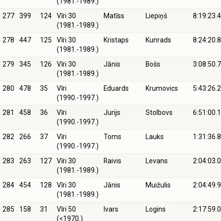
(1981.-1989.)
277
399
124
Vīri 30
Matīss
Liepiņš
8:19:23.4
(1981.-1989.)
278
447
125
Vīri 30
Kristaps
Kunrads
8:24:20.8
(1981.-1989.)
279
345
126
Vīri 30
Jānis
Bošs
3:08:50.7
(1981.-1989.)
280
478
35
Vīri
Eduards
Krumovics
5:43:26.2
(1990.-1997.)
281
458
36
Vīri
Jurijs
Stolbovs
6:51:00.1
(1990.-1997.)
282
266
37
Vīri
Toms
Lauks
1:31:36.8
(1990.-1997.)
283
263
127
Vīri 30
Raivis
Levans
2:04:03.0
(1981.-1989.)
284
454
128
Vīri 30
Jānis
Muižulis
2:04:49.9
(1981.-1989.)
285
158
31
Vīri 50
Ivars
Logins
2:17:59.0
(<1970.)