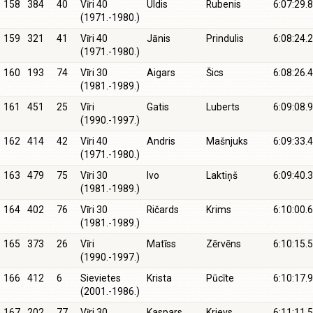
158
384
40
Vīri 40
Uldis
Rubenis
6:07:29.8
(1971.-1980.)
159
321
41
Vīri 40
Jānis
Prindulis
6:08:24.2
(1971.-1980.)
160
193
74
Vīri 30
Aigars
Šics
6:08:26.4
(1981.-1989.)
161
451
25
Vīri
Gatis
Luberts
6:09:08.9
(1990.-1997.)
162
414
42
Vīri 40
Andris
Mašnjuks
6:09:33.4
(1971.-1980.)
163
479
75
Vīri 30
Ivo
Laktiņš
6:09:40.3
(1981.-1989.)
164
402
76
Vīri 30
Ričards
Krims
6:10:00.6
(1981.-1989.)
165
373
26
Vīri
Matīss
Zērvēns
6:10:15.5
(1990.-1997.)
166
412
6
Sievietes
Krista
Pūcīte
6:10:17.9
(2001.-1986.)
167
202
77
Vīri 30
Kaspars
Krievs
6:11:11.5