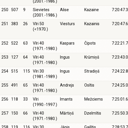
(2001.-1986.)
250
507
9
Sievietes
Alise
Kazaine
7:20:47.3
(2001.-1986.)
251
383
26
Vīri 50
Viesturs
Kazainis
7:20:47.6
(<1970.)
252
522
63
Vīri 40
Kaspars
Čipots
7:22:21.7
(1971.-1980.)
253
127
64
Vīri 40
Ingus
Krūmiņš
7:23:43.0
(1971.-1980.)
254
515
115
Vīri 30
Ingus
Stradiņš
7:24:22.8
(1981.-1989.)
255
491
65
Vīri 40
Andrejs
Osītis
7:24:25.0
(1971.-1980.)
256
118
33
Vīri
Imants
Mežciems
7:25:01.6
(1990.-1997.)
257
150
66
Vīri 40
Mārtiņš
Dzelmītis
7:25:50.3
(1971.-1980.)
258
119
116
Vīri 30
Jānis
Gailītis
7:28:53.7