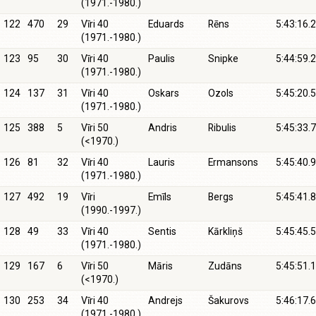
(1971.-1980.)
122
470
29
Vīri 40
Eduards
Rēns
5:43:16.2
(1971.-1980.)
123
95
30
Vīri 40
Paulis
Snipke
5:44:59.2
(1971.-1980.)
124
137
31
Vīri 40
Oskars
Ozols
5:45:20.5
(1971.-1980.)
125
388
5
Vīri 50
Andris
Ribulis
5:45:33.7
(<1970.)
126
81
32
Vīri 40
Lauris
Ermansons
5:45:40.9
(1971.-1980.)
127
492
19
Vīri
Emīls
Bergs
5:45:41.8
(1990.-1997.)
128
49
33
Vīri 40
Sentis
Kārkliņš
5:45:45.5
(1971.-1980.)
129
167
6
Vīri 50
Māris
Zudāns
5:45:51.1
(<1970.)
130
253
34
Vīri 40
Andrejs
Šakurovs
5:46:17.6
(1971.-1980.)