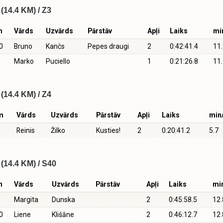
(14.4 KM) / Z3
m
Vārds
Uzvārds
Pārstāv
Apļi
Laiks
mi
0
Bruno
Kančs
Pepes draugi
2
0:42:41.4
11
Marko
Puciello
1
0:21:26.8
11
(14.4 KM) / Z4
m
Vārds
Uzvārds
Pārstāv
Apļi
Laiks
min
Reinis
Žilko
Kusties!
2
0:20:41.2
5.7
(14.4 KM) / S40
m
Vārds
Uzvārds
Pārstāv
Apļi
Laiks
mi
Margita
Dunska
2
0:45:58.5
12.
0
Liene
Klišāne
2
0:46:12.7
12.