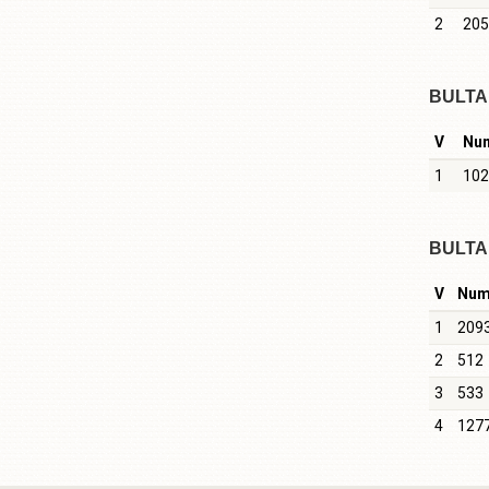
2
205
BULTA 
V
Nu
1
102
BULTA 
V
Nu
1
209
2
512
3
533
4
127