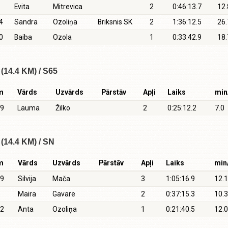
Evita
Mitrevica
2
0:46:13.7
12.
4
Sandra
Ozoliņa
Briksnis SK
2
1:36:12.5
26.
0
Baiba
Ozola
1
0:33:42.9
18.
(14.4 KM) / S65
m
Vārds
Uzvārds
Pārstāv
Apļi
Laiks
min
9
Lauma
Žilko
2
0:25:12.2
7.0
(14.4 KM) / SN
m
Vārds
Uzvārds
Pārstāv
Apļi
Laiks
min
9
Silvija
Mača
3
1:05:16.9
12.1
Maira
Gavare
2
0:37:15.3
10.3
2
Anta
Ozoliņa
1
0:21:40.5
12.0