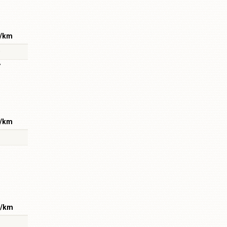
/km
0
7
/km
9
n/km