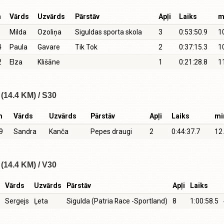
m
Vārds
Uzvārds
Pārstāv
Apļi
Laiks
m
Milda
Ozoliņa
Siguldas sporta skola
3
0:53:50.9
1
4
Paula
Gavare
Tik Tok
2
0:37:15.3
1
2
Elza
Klišāne
1
0:21:28.8
1
(14.4 KM) / S30
m
Vārds
Uzvārds
Pārstāv
Apļi
Laiks
mi
9
Sandra
Kanča
Pepes draugi
2
0:44:37.7
12
(14.4 KM) / V30
Vārds
Uzvārds
Pārstāv
Apļi
Laiks
Sergejs
Ļeta
Sigulda (Patria Race -Sportland)
8
1:00:58.5