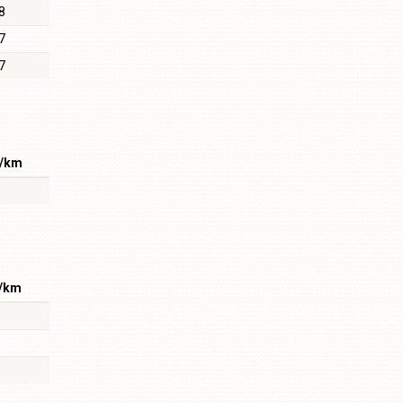
8
7
7
/km
/km