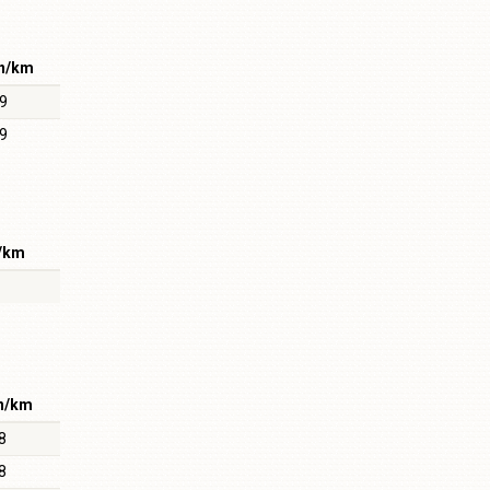
n/km
.9
.9
/km
n/km
8
8