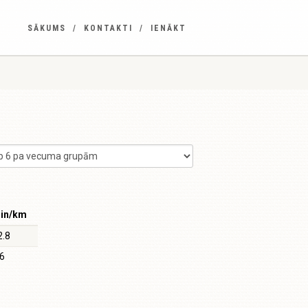
SĀKUMS
KONTAKTI
IENĀKT
in/km
2.8
.6