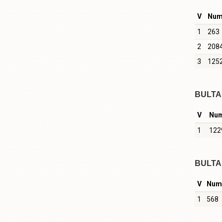
V
Nu
1
263
2
208
3
125
BULTA 
V
Nu
1
122
BULTA 
V
Num
1
568