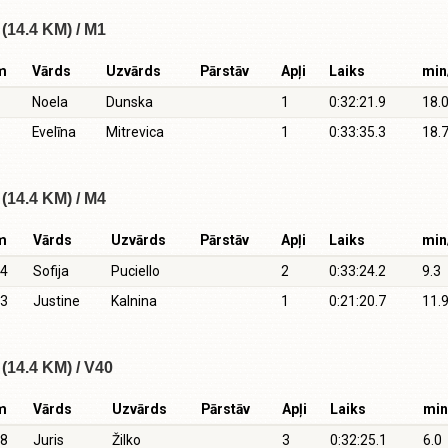
(14.4 KM) / M1
m
Vārds
Uzvārds
Pārstāv
Apļi
Laiks
min
Noela
Dunska
1
0:32:21.9
18.
Evelīna
Mitrevica
1
0:33:35.3
18.
(14.4 KM) / M4
m
Vārds
Uzvārds
Pārstāv
Apļi
Laiks
min
4
Sofija
Puciello
2
0:33:24.2
9.3
3
Justine
Kalnina
1
0:21:20.7
11.
(14.4 KM) / V40
m
Vārds
Uzvārds
Pārstāv
Apļi
Laiks
mi
8
Juris
Žilko
3
0:32:25.1
6.0