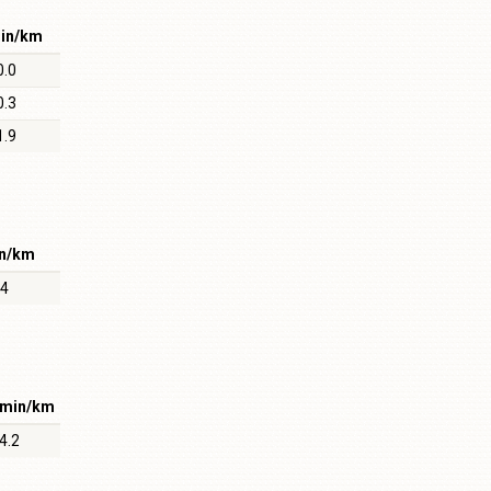
in/km
0.0
0.3
1.9
n/km
.4
min/km
4.2