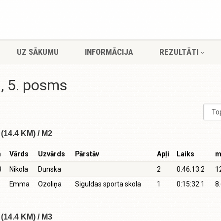
UZ SĀKUMU
INFORMĀCIJA
REZULTĀTI
, 5. posms
(14.4 KM) / M2
m
Vārds
Uzvārds
Pārstāv
Apļi
Laiks
m
3
Nikola
Dunska
2
0:46:13.2
1
Emma
Ozoliņa
Siguldas sporta skola
1
0:15:32.1
8
(14.4 KM) / M3