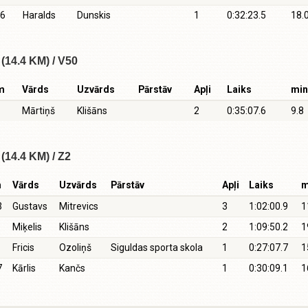
6
Haralds
Dunskis
1
0:32:23.5
18.
(14.4 KM) / V50
m
Vārds
Uzvārds
Pārstāv
Apļi
Laiks
mi
Mārtiņš
Klišāns
2
0:35:07.6
9.8
(14.4 KM) / Z2
m
Vārds
Uzvārds
Pārstāv
Apļi
Laiks
m
3
Gustavs
Mitrevics
3
1:02:00.9
1
Miķelis
Klišāns
2
1:09:50.2
1
Fricis
Ozoliņš
Siguldas sporta skola
1
0:27:07.7
1
7
Kārlis
Kančs
1
0:30:09.1
1