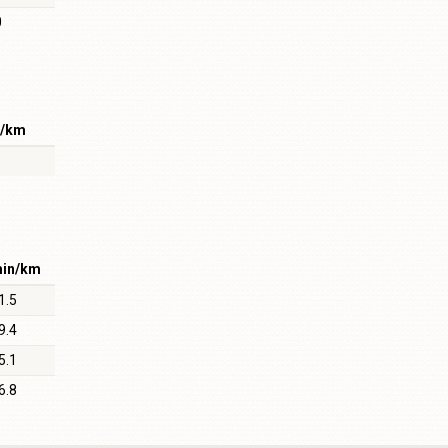
0
n/km
in/km
1.5
9.4
5.1
6.8