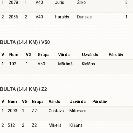
1
2078
1
V40
Juris
Žilko
3
2
2056
2
V40
Haralds
Dunskis
1
BULTA (14.4 KM) / V50
V
Num
VG
Grupa
Vārds
Uzvārds
Pārstāv
1
102
1
V50
Mārtiņš
Klišāns
BULTA (14.4 KM) / Z2
V
Num
VG
Grupa
Vārds
Uzvārds
Pārstāv
1
2093
1
Z2
Gustavs
Mitrevics
2
512
2
Z2
Miķelis
Klišāns