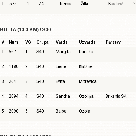
1
575
1
Z4
Reinis
Žilko
Kusties!
2
BULTA (14.4 KM) / S40
V
Num
VG
Grupa
Vārds
Uzvārds
Pārstāv
1
567
1
S40
Margita
Dunska
2
1180
2
S40
Liene
Klišāne
3
264
3
S40
Evita
Mitrevica
4
2094
4
S40
Sandra
Ozoliņa
Briksnis SK
5
2090
5
S40
Baiba
Ozola