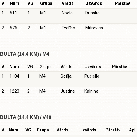
V
Num
VG
Grupa
Vārds
Uzvārds
Pārstāv
1
511
1
M1
Noela
Dunska
2
576
2
M1
Evelīna
Mitrevica
BULTA (14.4 KM) / M4
V
Num
VG
Grupa
Vārds
Uzvārds
Pārstāv
1
1184
1
M4
Sofija
Puciello
2
1223
2
M4
Justine
Kalnina
BULTA (14.4 KM) / V40
V
Num
VG
Grupa
Vārds
Uzvārds
Pārstāv
Apļi