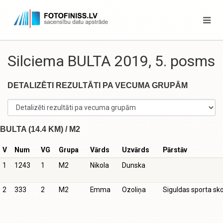
Silciema BULTA 2019, 5. posms
DETALIZĒTI REZULTĀTI PA VECUMA GRUPĀM
BULTA (14.4 KM) / M2
V
Num
VG
Grupa
Vārds
Uzvārds
Pārstāv
1
1243
1
M2
Nikola
Dunska
2
333
2
M2
Emma
Ozoliņa
Siguldas sporta sk