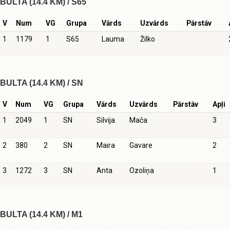
BULTA (14.4 KM) / S65
V
Num
VG
Grupa
Vārds
Uzvārds
Pārstāv
1
1179
1
S65
Lauma
Žilko
BULTA (14.4 KM) / SN
V
Num
VG
Grupa
Vārds
Uzvārds
Pārstāv
Apļi
1
2049
1
SN
Silvija
Mača
3
2
380
2
SN
Maira
Gavare
2
3
1272
3
SN
Anta
Ozoliņa
1
BULTA (14.4 KM) / M1