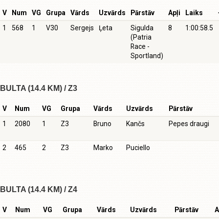
V
Num
VG
Grupa
Vārds
Uzvārds
Pārstāv
Apļi
Laiks
1
568
1
V30
Sergejs
Ļeta
Sigulda
8
1:00:58.5
(Patria
Race -
Sportland)
BULTA (14.4 KM) / Z3
V
Num
VG
Grupa
Vārds
Uzvārds
Pārstāv
1
2080
1
Z3
Bruno
Kančs
Pepes draugi
2
465
2
Z3
Marko
Puciello
BULTA (14.4 KM) / Z4
V
Num
VG
Grupa
Vārds
Uzvārds
Pārstāv
A