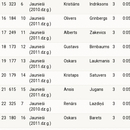
15
323
6
Jaunieši
Kristiāns
Indriksons
3
0:0
(2010.dz.g.)
16
184
10
Jaunieši
Olivers
Grinbergs
3
0:0
(2011.dz.g.)
17
249
11
Jaunieši
Alberts
Zakevics
3
0:0
(2011.dz.g.)
18
173
12
Jaunieši
Gustavs
Birnbaums
3
0:0
(2011.dz.g.)
19
177
13
Jaunieši
Oskars
Laukmanis
3
0:0
(2011.dz.g.)
20
179
14
Jaunieši
Kristaps
Satuvers
3
0:0
(2011.dz.g.)
21
615
15
Jaunieši
Ansis
Jugans
3
0:0
(2011.dz.g.)
22
325
7
Jaunieši
Renārs
Lazdiņš
3
0:0
(2010.dz.g.)
23
180
16
Jaunieši
Oskars
Barets
3
0:0
(2011.dz.g.)