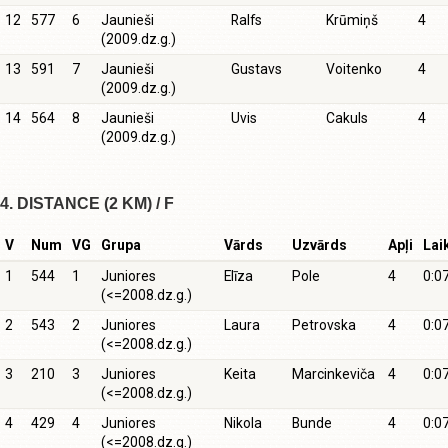
12
577
6
Jaunieši
Ralfs
Krūmiņš
4
(2009.dz.g.)
13
591
7
Jaunieši
Gustavs
Voitenko
4
(2009.dz.g.)
14
564
8
Jaunieši
Uvis
Cakuls
4
(2009.dz.g.)
4. DISTANCE (2 KM) / F
V
Num
VG
Grupa
Vārds
Uzvārds
Apļi
Lai
1
544
1
Juniores
Elīza
Pole
4
0:0
(<=2008.dz.g.)
2
543
2
Juniores
Laura
Petrovska
4
0:0
(<=2008.dz.g.)
3
210
3
Juniores
Keita
Marcinkeviča
4
0:0
(<=2008.dz.g.)
4
429
4
Juniores
Nikola
Bunde
4
0:0
(<=2008.dz.g.)