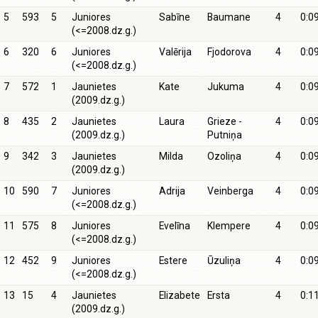
5
593
5
Juniores
Sabīne
Baumane
4
0:0
(<=2008.dz.g.)
6
320
6
Juniores
Valērija
Fjodorova
4
0:0
(<=2008.dz.g.)
7
572
1
Jaunietes
Kate
Jukuma
4
0:0
(2009.dz.g.)
8
435
2
Jaunietes
Laura
Grieze -
4
0:0
(2009.dz.g.)
Putniņa
9
342
3
Jaunietes
Milda
Ozoliņa
4
0:0
(2009.dz.g.)
10
590
7
Juniores
Adrija
Veinberga
4
0:0
(<=2008.dz.g.)
11
575
8
Juniores
Evelīna
Klempere
4
0:0
(<=2008.dz.g.)
12
452
9
Juniores
Estere
Ūzuliņa
4
0:0
(<=2008.dz.g.)
13
15
4
Jaunietes
Elizabete
Ersta
4
0:1
(2009.dz.g.)