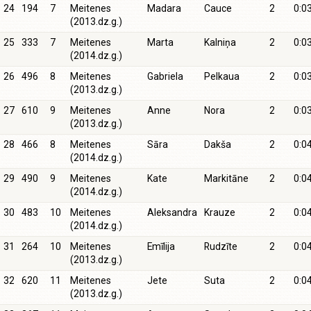
24
194
7
Meitenes
Madara
Cauce
2
0:0
(2013.dz.g.)
25
333
7
Meitenes
Marta
Kalniņa
2
0:0
(2014.dz.g.)
26
496
8
Meitenes
Gabriela
Pelkaua
2
0:0
(2013.dz.g.)
27
610
9
Meitenes
Anne
Nora
2
0:0
(2013.dz.g.)
28
466
8
Meitenes
Sāra
Dakša
2
0:0
(2014.dz.g.)
29
490
9
Meitenes
Kate
Markitāne
2
0:0
(2014.dz.g.)
30
483
10
Meitenes
Aleksandra
Krauze
2
0:0
(2014.dz.g.)
31
264
10
Meitenes
Emīlija
Rudzīte
2
0:0
(2013.dz.g.)
32
620
11
Meitenes
Jete
Suta
2
0:0
(2013.dz.g.)