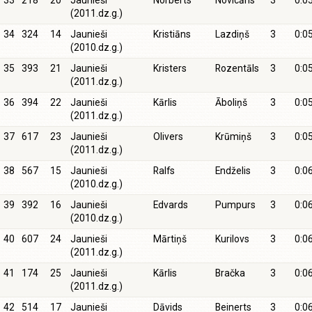
33
218
20
Jaunieši
Norberts
Novicāns
3
0:0
(2011.dz.g.)
34
324
14
Jaunieši
Kristiāns
Lazdiņš
3
0:0
(2010.dz.g.)
35
393
21
Jaunieši
Kristers
Rozentāls
3
0:0
(2011.dz.g.)
36
394
22
Jaunieši
Kārlis
Āboliņš
3
0:0
(2011.dz.g.)
37
617
23
Jaunieši
Olivers
Krūmiņš
3
0:0
(2011.dz.g.)
38
567
15
Jaunieši
Ralfs
Endželis
3
0:0
(2010.dz.g.)
39
392
16
Jaunieši
Edvards
Pumpurs
3
0:0
(2010.dz.g.)
40
607
24
Jaunieši
Mārtiņš
Kurilovs
3
0:0
(2011.dz.g.)
41
174
25
Jaunieši
Kārlis
Bračka
3
0:0
(2011.dz.g.)
42
514
17
Jaunieši
Dāvids
Beinerts
3
0:0