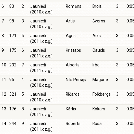
6
83
2
Jaunieši
Romāns
Broļs
3
0:0
(2010.dz.g.)
7
98
3
Jaunieši
Artis
Šverns
3
0:0
(2010.dz.g.)
8
171
5
Jaunieši
Agris
Aizs
3
0:0
(2011.dz.g.)
9
175
6
Jaunieši
Kristaps
Caucis
3
0:0
(2011.dz.g.)
10
232
7
Jaunieši
Alberts
Irbe
3
0:0
(2011.dz.g.)
11
95
4
Jaunieši
Nils Persijs
Magone
3
0:0
(2010.dz.g.)
12
321
5
Jaunieši
Ričards
Folkbergs
3
0:0
(2010.dz.g.)
13
176
8
Jaunieši
Kārlis
Kokars
3
0:0
(2011.dz.g.)
14
244
9
Jaunieši
Roberts
Rasa
3
0:0
(2011.dz.g.)