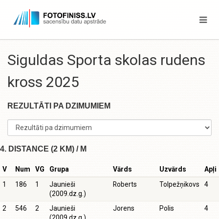
Siguldas Sporta skolas rudens
kross 2025
REZULTĀTI PA DZIMUMIEM
4. DISTANCE (2 KM) / M
V
Num
VG
Grupa
Vārds
Uzvārds
Apļi
1
186
1
Jaunieši
Roberts
Tolpežņikovs
4
(2009.dz.g.)
2
546
2
Jaunieši
Jorens
Polis
4
(2009.dz.g.)