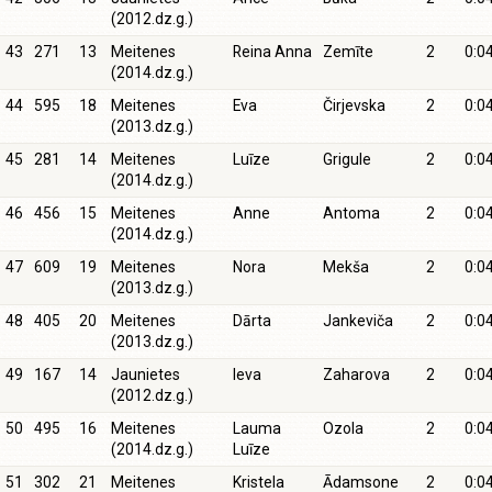
(2012.dz.g.)
43
271
13
Meitenes
Reina Anna
Zemīte
2
0:0
(2014.dz.g.)
44
595
18
Meitenes
Eva
Čirjevska
2
0:0
(2013.dz.g.)
45
281
14
Meitenes
Luīze
Grigule
2
0:0
(2014.dz.g.)
46
456
15
Meitenes
Anne
Antoma
2
0:0
(2014.dz.g.)
47
609
19
Meitenes
Nora
Mekša
2
0:0
(2013.dz.g.)
48
405
20
Meitenes
Dārta
Jankeviča
2
0:0
(2013.dz.g.)
49
167
14
Jaunietes
Ieva
Zaharova
2
0:0
(2012.dz.g.)
50
495
16
Meitenes
Lauma
Ozola
2
0:0
(2014.dz.g.)
Luīze
51
302
21
Meitenes
Kristela
Ādamsone
2
0:0