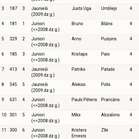
3
187
3
Jaunieši
Justs Uga
Umblejs
4
(2009.dz.g.)
4
181
1
Juniori
Bruno
Bilāns
4
(<=2008.dz.g.)
5
329
2
Juniori
Arno
Pušņins
4
(<=2008.dz.g.)
6
185
3
Juniori
Kristaps
Paio
4
(<=2008.dz.g.)
7
413
4
Jaunieši
Patriks
Patašs
4
(2009.dz.g.)
8
545
5
Jaunieši
Aleksis
Polis
4
(2009.dz.g.)
9
631
4
Juniori
Pauls Pēteris
Prancāns
4
(<=2008.dz.g.)
10
301
5
Juniori
Miks
Abzalons
4
(<=2008.dz.g.)
11
300
6
Juniori
Kristers
Zīle
4
(<=2008.dz.g.)
Ernests