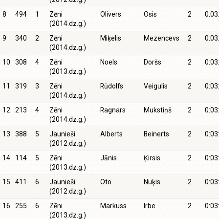
8
494
1
Zēni
Olivers
Osis
2
0:03
(2014.dz.g.)
9
340
2
Zēni
Miķelis
Mezencevs
2
0:03
(2014.dz.g.)
10
308
4
Zēni
Noels
Doršs
2
0:03
(2013.dz.g.)
11
319
3
Zēni
Rūdolfs
Veigulis
2
0:03
(2014.dz.g.)
12
213
4
Zēni
Ragnars
Mukstiņš
2
0:03
(2014.dz.g.)
13
388
5
Jaunieši
Alberts
Beinerts
2
0:03
(2012.dz.g.)
14
114
5
Zēni
Jānis
Ķirsis
2
0:03
(2013.dz.g.)
15
411
6
Jaunieši
Oto
Nuķis
2
0:03
(2012.dz.g.)
16
255
6
Zēni
Markuss
Irbe
2
0:03
(2013.dz.g.)