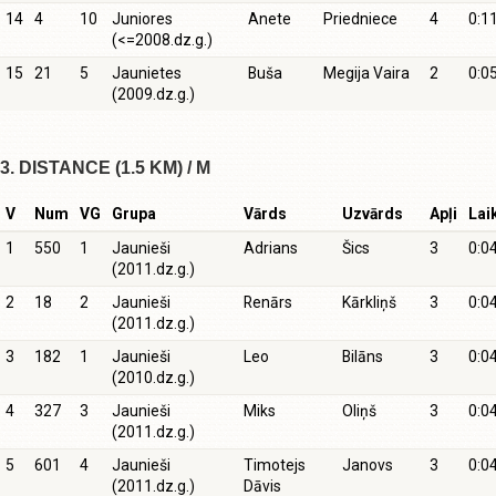
14
4
10
Juniores
Anete
Priedniece
4
0:1
(<=2008.dz.g.)
15
21
5
Jaunietes
Buša
Megija Vaira
2
0:0
(2009.dz.g.)
3. DISTANCE (1.5 KM) / M
V
Num
VG
Grupa
Vārds
Uzvārds
Apļi
Lai
1
550
1
Jaunieši
Adrians
Šics
3
0:0
(2011.dz.g.)
2
18
2
Jaunieši
Renārs
Kārkliņš
3
0:0
(2011.dz.g.)
3
182
1
Jaunieši
Leo
Bilāns
3
0:0
(2010.dz.g.)
4
327
3
Jaunieši
Miks
Oliņš
3
0:0
(2011.dz.g.)
5
601
4
Jaunieši
Timotejs
Janovs
3
0:0
(2011.dz.g.)
Dāvis