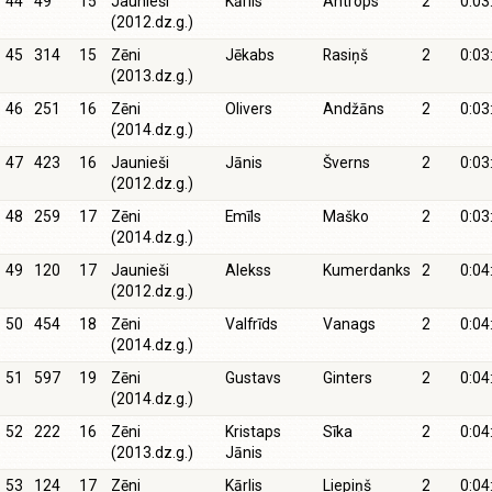
44
49
15
Jaunieši
Kārlis
Antrops
2
0:03
(2012.dz.g.)
45
314
15
Zēni
Jēkabs
Rasiņš
2
0:03
(2013.dz.g.)
46
251
16
Zēni
Olivers
Andžāns
2
0:03
(2014.dz.g.)
47
423
16
Jaunieši
Jānis
Šverns
2
0:03
(2012.dz.g.)
48
259
17
Zēni
Emīls
Maško
2
0:03
(2014.dz.g.)
49
120
17
Jaunieši
Alekss
Kumerdanks
2
0:04
(2012.dz.g.)
50
454
18
Zēni
Valfrīds
Vanags
2
0:04
(2014.dz.g.)
51
597
19
Zēni
Gustavs
Ginters
2
0:04
(2014.dz.g.)
52
222
16
Zēni
Kristaps
Sīka
2
0:04
(2013.dz.g.)
Jānis
53
124
17
Zēni
Kārlis
Liepiņš
2
0:04