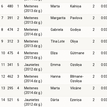
6
480
1
Meitenes
Marta
Kalniņa
2
0:0
(2013.dz.g.)
7
391
2
Meitenes
Margarita
Pavlova
2
0:0
(2013.dz.g.)
8
474
2
Meitenes
Gabriela
Godiņa
2
0:0
(2014.dz.g.)
9
312
3
Meitenes
Tīna Lote
Oliņa
2
0:0
(2013.dz.g.)
10
475
4
Meitenes
Elīza
Gūtmane
2
0:0
(2013.dz.g.)
11
341
5
Jaunietes
Emma
Ozoliņa
2
0:0
(2012.dz.g.)
12
462
3
Meitenes
Hanna
Bīlmane-
2
0:0
(2014.dz.g.)
Ozoliņa
13
295
4
Meitenes
Marta
Vilcāne
2
0:0
(2014.dz.g.)
14
521
6
Jaunietes
Dārta
Ezeriņa
2
0:0
(2012.dz.g.)