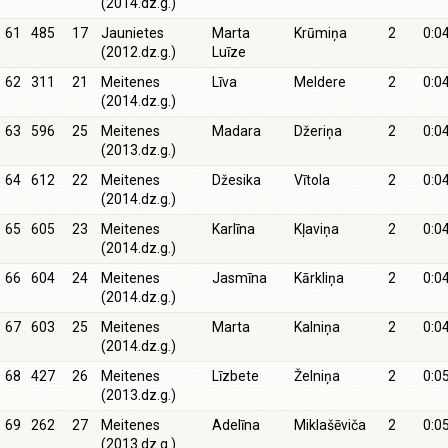
(2014.dz.g.)
61
485
17
Jaunietes
Marta
Krūmiņa
2
0:0
(2012.dz.g.)
Luīze
62
311
21
Meitenes
Līva
Meldere
2
0:0
(2014.dz.g.)
63
596
25
Meitenes
Madara
Džeriņa
2
0:0
(2013.dz.g.)
64
612
22
Meitenes
Džesika
Vītola
2
0:0
(2014.dz.g.)
65
605
23
Meitenes
Karlīna
Kļaviņa
2
0:0
(2014.dz.g.)
66
604
24
Meitenes
Jasmīna
Kārkliņa
2
0:0
(2014.dz.g.)
67
603
25
Meitenes
Marta
Kalniņa
2
0:0
(2014.dz.g.)
68
427
26
Meitenes
Līzbete
Želniņa
2
0:0
(2013.dz.g.)
69
262
27
Meitenes
Adelīna
Miklašēviča
2
0:0
(2013.dz.g.)