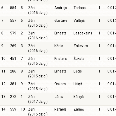
(2016.dz.g.)
6
554
5
Zēni
Andrejs
Tarlaps
1
0:01:
(2015.dz.g.)
7
557
6
Zēni
Gustavs
Valtiņš
1
0:01:
(2015.dz.g.)
8
579
2
Zēni
Ernests
Lazdekalns
1
0:01:
(2016.dz.g.)
9
269
3
Zēni
Kārlis
Zakevics
1
0:01:
(2016.dz.g.)
10
451
7
Zēni
Kristers
Šuksts
1
0:01:
(2015.dz.g.)
11
286
8
Zēni
Ernests
Lācis
1
0:01:
(2015.dz.g.)
12
381
9
Zēni
Oskars
Litiņš
1
0:01:
(2015.dz.g.)
13
272
1
Zēni
Jānis
Bāriņš
1
0:01:
(2017.dz.g.)
14
559
10
Zēni
Rafaels
Zariņš
1
0:01:
(2015.dz.g.)