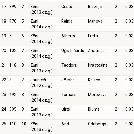
17
399
7
Zēni
Gusts
Bērziņš
2
0:03
(2013.dz.g.)
18
476
5
Zēni
Reinis
Ivanovs
2
0:03
(2014.dz.g.)
19
5
6
Zēni
Alberts
Erelis
2
0:03
(2014.dz.g.)
20
102
7
Zēni
Uģis Ričards
Znatnajs
2
0:03
(2014.dz.g.)
21
118
8
Zēni
Teodors
Krastkalns
2
0:03
(2013.dz.g.)
22
8
7
Jaunieši
Jēkabs
Kokins
2
0:03
(2012.dz.g.)
23
492
8
Zēni
Tomass
Morozovs
2
0:03
(2014.dz.g.)
24
305
9
Zēni
Ģirts
Blūms
2
0:03
(2013.dz.g.)
25
110
10
Zēni
Anrī
Grīnbergs
2
0:03
(2013.dz.g.)