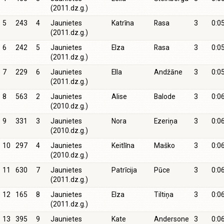
(2011.dz.g.)
5
243
4
Jaunietes
Katrīna
Rasa
3
0:0
(2011.dz.g.)
6
242
5
Jaunietes
Elza
Rasa
3
0:0
(2011.dz.g.)
7
229
6
Jaunietes
Ella
Andžāne
3
0:0
(2011.dz.g.)
8
563
2
Jaunietes
Alise
Balode
3
0:0
(2010.dz.g.)
9
331
3
Jaunietes
Nora
Ezeriņa
3
0:0
(2010.dz.g.)
10
297
4
Jaunietes
Keitlīna
Maško
3
0:0
(2010.dz.g.)
11
630
7
Jaunietes
Patrīcija
Pūce
3
0:0
(2011.dz.g.)
12
165
8
Jaunietes
Elza
Tiltiņa
3
0:0
(2011.dz.g.)
13
395
9
Jaunietes
Kate
Andersone
3
0:0