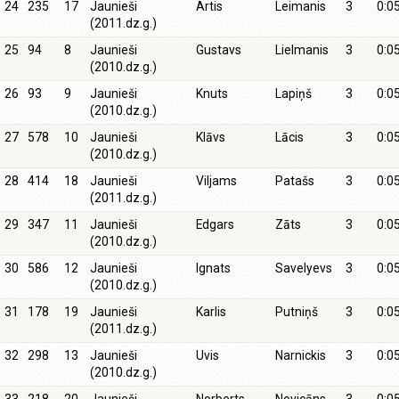
24
235
17
Jaunieši
Artis
Leimanis
3
0:0
(2011.dz.g.)
25
94
8
Jaunieši
Gustavs
Lielmanis
3
0:0
(2010.dz.g.)
26
93
9
Jaunieši
Knuts
Lapiņš
3
0:0
(2010.dz.g.)
27
578
10
Jaunieši
Klāvs
Lācis
3
0:0
(2010.dz.g.)
28
414
18
Jaunieši
Viljams
Patašs
3
0:0
(2011.dz.g.)
29
347
11
Jaunieši
Edgars
Zāts
3
0:0
(2010.dz.g.)
30
586
12
Jaunieši
Ignats
Savelyevs
3
0:0
(2010.dz.g.)
31
178
19
Jaunieši
Karlis
Putniņš
3
0:0
(2011.dz.g.)
32
298
13
Jaunieši
Uvis
Narnickis
3
0:0
(2010.dz.g.)