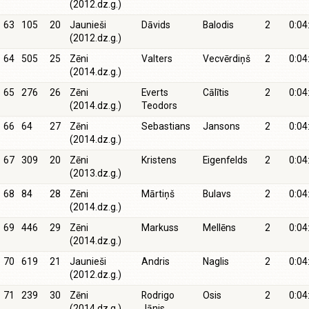
(2012.dz.g.)
63
105
20
Jaunieši
Dāvids
Balodis
2
0:04
(2012.dz.g.)
64
505
25
Zēni
Valters
Vecvērdiņš
2
0:04
(2014.dz.g.)
65
276
26
Zēni
Everts
Cālītis
2
0:04
(2014.dz.g.)
Teodors
66
64
27
Zēni
Sebastians
Jansons
2
0:04
(2014.dz.g.)
67
309
20
Zēni
Kristens
Eigenfelds
2
0:04
(2013.dz.g.)
68
84
28
Zēni
Mārtiņš
Bulavs
2
0:04
(2014.dz.g.)
69
446
29
Zēni
Markuss
Mellēns
2
0:04
(2014.dz.g.)
70
619
21
Jaunieši
Andris
Naglis
2
0:04
(2012.dz.g.)
71
239
30
Zēni
Rodrigo
Osis
2
0:04
(2014.dz.g.)
Jānis