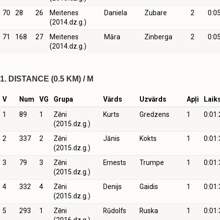
70
28
26
Meitenes
Daniela
Zubare
2
0:0
(2014.dz.g.)
71
168
27
Meitenes
Māra
Zinberga
2
0:0
(2014.dz.g.)
1. DISTANCE (0.5 KM) / M
V
Num
VG
Grupa
Vārds
Uzvārds
Apļi
Laik
1
89
1
Zēni
Kurts
Gredzens
1
0:01:
(2015.dz.g.)
2
337
2
Zēni
Jānis
Kokts
1
0:01:
(2015.dz.g.)
3
79
3
Zēni
Ernests
Trumpe
1
0:01:
(2015.dz.g.)
4
332
4
Zēni
Denijs
Gaidis
1
0:01:
(2015.dz.g.)
5
293
1
Zēni
Rūdolfs
Ruska
1
0:01: