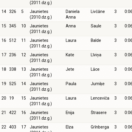
(2011.dz.g.)
14
326
5
Jaunietes
Daniela
Livčāne
3
0:0
(2010.dz.g.)
Anna
15
345
10
Jaunietes
Anna
Saule
3
0:0
(2011.dz.g.)
16
512
11
Jaunietes
Laura
Balde
3
0:0
(2011.dz.g.)
17
236
12
Jaunietes
Kate
Līviņa
3
0:0
(2011.dz.g.)
18
338
13
Jaunietes
Jete
Lāce
3
0:0
(2011.dz.g.)
19
525
14
Jaunietes
Paula
Jumiķe
3
0:0
(2011.dz.g.)
20
19
15
Jaunietes
Laura
Lenceviča
3
0:0
(2011.dz.g.)
21
422
16
Jaunietes
Enija
Štrasere
3
0:0
(2011.dz.g.)
22
403
17
Jaunietes
Elza
Grīnberga
3
0:0