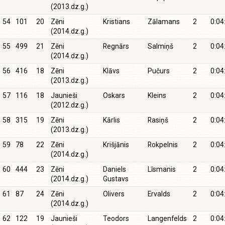
(2013.dz.g.)
54
101
20
Zēni
Kristians
Zālamans
2
0:04
(2014.dz.g.)
55
499
21
Zēni
Regnārs
Salmiņš
2
0:04
(2014.dz.g.)
56
416
18
Zēni
Klāvs
Pučurs
2
0:04
(2013.dz.g.)
57
116
18
Jaunieši
Oskars
Kleins
2
0:04
(2012.dz.g.)
58
315
19
Zēni
Kārlis
Rasiņš
2
0:04
(2013.dz.g.)
59
78
22
Zēni
Krišjānis
Rokpelnis
2
0:04
(2014.dz.g.)
60
444
23
Zēni
Daniels
Līsmanis
2
0:04
(2014.dz.g.)
Gustavs
61
87
24
Zēni
Olivers
Ervalds
2
0:04
(2014.dz.g.)
62
122
19
Jaunieši
Teodors
Langenfelds
2
0:04