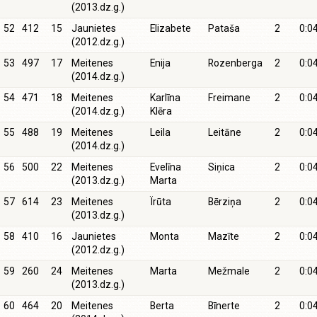
(2013.dz.g.)
52
412
15
Jaunietes
Elizabete
Pataša
2
0:0
(2012.dz.g.)
53
497
17
Meitenes
Enija
Rozenberga
2
0:0
(2014.dz.g.)
54
471
18
Meitenes
Karlīna
Freimane
2
0:0
(2014.dz.g.)
Klēra
55
488
19
Meitenes
Leila
Leitāne
2
0:0
(2014.dz.g.)
56
500
22
Meitenes
Evelīna
Siņica
2
0:0
(2013.dz.g.)
Marta
57
614
23
Meitenes
Ïrūta
Bērziņa
2
0:0
(2013.dz.g.)
58
410
16
Jaunietes
Monta
Mazīte
2
0:0
(2012.dz.g.)
59
260
24
Meitenes
Marta
Mežmale
2
0:0
(2013.dz.g.)
60
464
20
Meitenes
Berta
Bīnerte
2
0:0