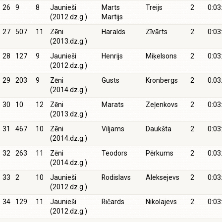
26
9
8
Jaunieši
Marts
Treijs
2
0:03
(2012.dz.g.)
Martijs
27
507
11
Zēni
Haralds
Zīvārts
2
0:03
(2013.dz.g.)
28
127
9
Jaunieši
Henrijs
Miķelsons
2
0:03
(2012.dz.g.)
29
203
9
Zēni
Gusts
Kronbergs
2
0:03
(2014.dz.g.)
30
10
12
Zēni
Marats
Zeļenkovs
2
0:03
(2013.dz.g.)
31
467
10
Zēni
Viljams
Daukšta
2
0:03
(2014.dz.g.)
32
263
11
Zēni
Teodors
Pērkums
2
0:03
(2014.dz.g.)
33
2
10
Jaunieši
Rodislavs
Aleksejevs
2
0:03
(2012.dz.g.)
34
129
11
Jaunieši
Ričards
Nikolajevs
2
0:03
(2012.dz.g.)