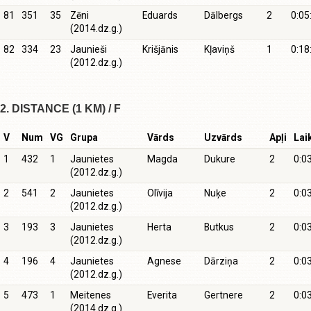
81
351
35
Zēni
Eduards
Dālbergs
2
0:05
(2014.dz.g.)
82
334
23
Jaunieši
Krišjānis
Kļaviņš
1
0:18
(2012.dz.g.)
2. DISTANCE (1 KM) / F
V
Num
VG
Grupa
Vārds
Uzvārds
Apļi
Lai
1
432
1
Jaunietes
Magda
Dukure
2
0:0
(2012.dz.g.)
2
541
2
Jaunietes
Olīvija
Nuķe
2
0:0
(2012.dz.g.)
3
193
3
Jaunietes
Herta
Butkus
2
0:0
(2012.dz.g.)
4
196
4
Jaunietes
Agnese
Dārziņa
2
0:0
(2012.dz.g.)
5
473
1
Meitenes
Everita
Gertnere
2
0:0
(2014.dz.g.)