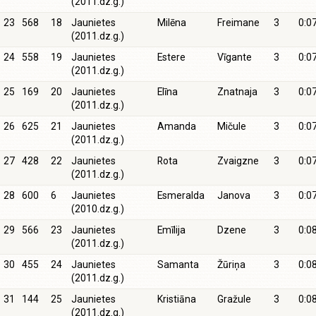
(2011.dz.g.)
23
568
18
Jaunietes
Milēna
Freimane
3
0:0
(2011.dz.g.)
24
558
19
Jaunietes
Estere
Vīgante
3
0:0
(2011.dz.g.)
25
169
20
Jaunietes
Elīna
Znatnaja
3
0:0
(2011.dz.g.)
26
625
21
Jaunietes
Amanda
Mičule
3
0:0
(2011.dz.g.)
27
428
22
Jaunietes
Rota
Zvaigzne
3
0:0
(2011.dz.g.)
28
600
6
Jaunietes
Esmeralda
Janova
3
0:0
(2010.dz.g.)
29
566
23
Jaunietes
Emīlija
Dzene
3
0:0
(2011.dz.g.)
30
455
24
Jaunietes
Samanta
Žūriņa
3
0:0
(2011.dz.g.)
31
144
25
Jaunietes
Kristiāna
Gražule
3
0:0
(2011.dz.g.)