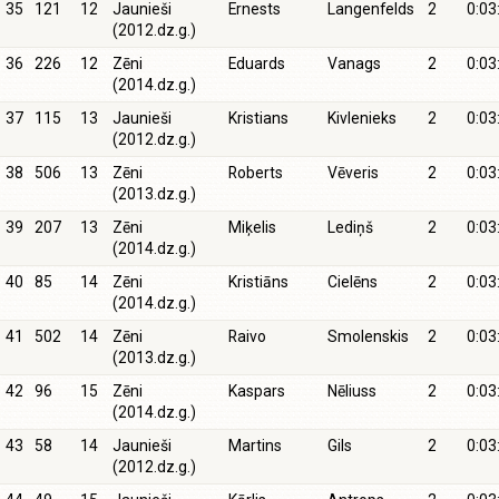
35
121
12
Jaunieši
Ernests
Langenfelds
2
0:03
(2012.dz.g.)
36
226
12
Zēni
Eduards
Vanags
2
0:03
(2014.dz.g.)
37
115
13
Jaunieši
Kristians
Kivlenieks
2
0:03
(2012.dz.g.)
38
506
13
Zēni
Roberts
Vēveris
2
0:03
(2013.dz.g.)
39
207
13
Zēni
Miķelis
Lediņš
2
0:03
(2014.dz.g.)
40
85
14
Zēni
Kristiāns
Cielēns
2
0:03
(2014.dz.g.)
41
502
14
Zēni
Raivo
Smolenskis
2
0:03
(2013.dz.g.)
42
96
15
Zēni
Kaspars
Nēliuss
2
0:03
(2014.dz.g.)
43
58
14
Jaunieši
Martins
Gils
2
0:03
(2012.dz.g.)