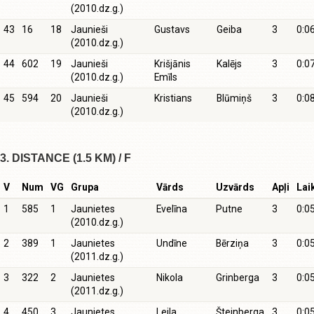
(2010.dz.g.)
43
16
18
Jaunieši
Gustavs
Geiba
3
0:0
(2010.dz.g.)
44
602
19
Jaunieši
Krišjānis
Kalējs
3
0:0
(2010.dz.g.)
Emīls
45
594
20
Jaunieši
Kristians
Blūmiņš
3
0:0
(2010.dz.g.)
3. DISTANCE (1.5 KM) / F
V
Num
VG
Grupa
Vārds
Uzvārds
Apļi
Lai
1
585
1
Jaunietes
Evelīna
Putne
3
0:0
(2010.dz.g.)
2
389
1
Jaunietes
Undīne
Bērziņa
3
0:0
(2011.dz.g.)
3
322
2
Jaunietes
Nikola
Grinberga
3
0:0
(2011.dz.g.)
4
450
3
Jaunietes
Leila
Šteinberga
3
0:0