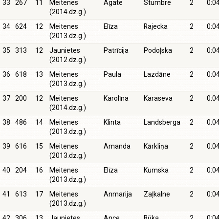
33
267
11
Meitenes
Agate
Stumbre
2
0:0
(2014.dz.g.)
34
624
12
Meitenes
Elīza
Rajecka
2
0:0
(2013.dz.g.)
35
313
12
Jaunietes
Patrīcija
Podoļska
2
0:0
(2012.dz.g.)
36
618
13
Meitenes
Paula
Lazdāne
2
0:0
(2013.dz.g.)
37
200
12
Meitenes
Karolīna
Karaseva
2
0:0
(2014.dz.g.)
38
486
14
Meitenes
Klinta
Landsberga
2
0:0
(2013.dz.g.)
39
616
15
Meitenes
Amanda
Kārkliņa
2
0:0
(2013.dz.g.)
40
204
16
Meitenes
Elīza
Kumska
2
0:0
(2013.dz.g.)
41
613
17
Meitenes
Anmarija
Zaļkalne
2
0:0
(2013.dz.g.)
42
306
13
Jaunietes
Ance
Būka
2
0:0