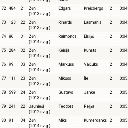
72
484
21
Zēni
Edgars
Kreicbergs
2
0:04
(2013.dz.g.)
73
123
22
Zēni
Rihards
Lasmanis
2
0:04
(2013.dz.g.)
74
86
31
Zēni
Raimonds
Elsiņš
2
0:04
(2014.dz.g.)
75
284
32
Zēni
Keisijs
Kunsts
2
0:04
(2014.dz.g.)
76
99
33
Zēni
Markuss
Vaičuks
2
0:04
(2014.dz.g.)
77
111
23
Zēni
Mikuss
Īle
2
0:05
(2013.dz.g.)
78
599
24
Zēni
Gustavs
Janke
2
0:05
(2013.dz.g.)
79
241
22
Jaunieši
Teodors
Peļņa
2
0:05
(2012.dz.g.)
80
91
34
Zēni
Miks
Kumerdanks
2
0:05
(2014.dz.g.)