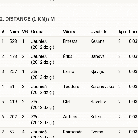
2. DISTANCE (1 KM) / M
V
Num
VG
Grupa
Vārds
Uzvārds
Apļi
Laik
1
528
1
Jaunieši
Ernests
Kešāns
2
0:03
(2012.dz.g.)
2
478
2
Jaunieši
Ēriks
Janovs
2
0:03
(2012.dz.g.)
3
257
1
Zēni
Larno
Kļaviņš
2
0:03
(2013.dz.g.)
4
51
3
Jaunieši
Teodors
Baranovskis
2
0:03
(2012.dz.g.)
5
419
2
Zēni
Gleb
Savelev
2
0:03
(2013.dz.g.)
6
202
3
Zēni
Antons
Kolers
2
0:03
(2013.dz.g.)
7
57
4
Jaunieši
Raimonds
Everss
2
0:03
(2012.dz.g.)