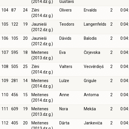
(2014.dz.g.)
Gustavs
104
87
24
Zēni
Olivers
Ervalds
2
0:04
(2014.dz.g.)
105
122
19
Jaunieši
Teodors
Langenfelds
2
0:04
(2012.dz.g.)
106
105
20
Jaunieši
Dāvids
Balodis
2
0:04
(2012.dz.g.)
107
595
18
Meitenes
Eva
Čirjevska
2
0:04
(2013.dz.g.)
108
505
25
Zēni
Valters
Vecvērdiņš
2
0:04
(2014.dz.g.)
109
281
14
Meitenes
Luīze
Grigule
2
0:04
(2014.dz.g.)
110
456
15
Meitenes
Anne
Antoma
2
0:04
(2014.dz.g.)
111
609
19
Meitenes
Nora
Mekša
2
0:04
(2013.dz.g.)
112
405
20
Meitenes
Dārta
Jankeviča
2
0:04
(2013.dz.g.)