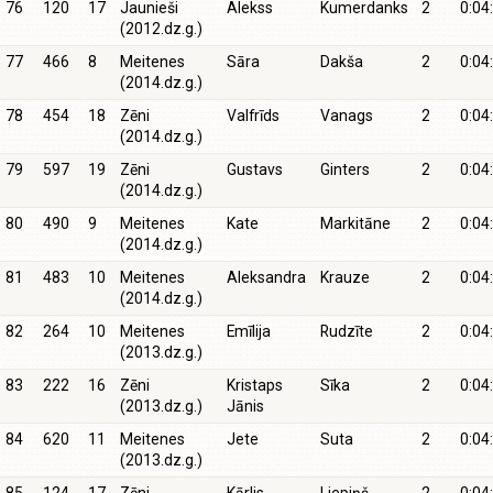
76
120
17
Jaunieši
Alekss
Kumerdanks
2
0:04
(2012.dz.g.)
77
466
8
Meitenes
Sāra
Dakša
2
0:04
(2014.dz.g.)
78
454
18
Zēni
Valfrīds
Vanags
2
0:04
(2014.dz.g.)
79
597
19
Zēni
Gustavs
Ginters
2
0:04
(2014.dz.g.)
80
490
9
Meitenes
Kate
Markitāne
2
0:04
(2014.dz.g.)
81
483
10
Meitenes
Aleksandra
Krauze
2
0:04
(2014.dz.g.)
82
264
10
Meitenes
Emīlija
Rudzīte
2
0:04
(2013.dz.g.)
83
222
16
Zēni
Kristaps
Sīka
2
0:04
(2013.dz.g.)
Jānis
84
620
11
Meitenes
Jete
Suta
2
0:04
(2013.dz.g.)