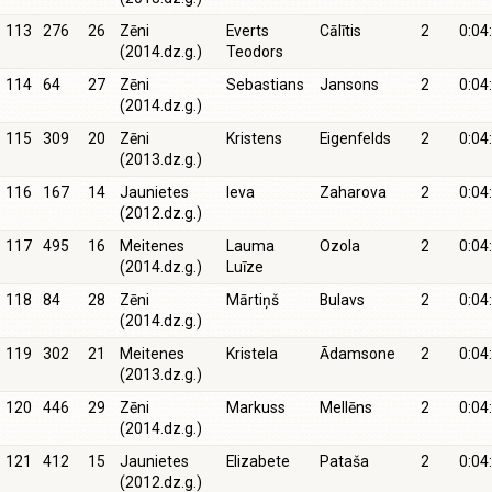
113
276
26
Zēni
Everts
Cālītis
2
0:04
(2014.dz.g.)
Teodors
114
64
27
Zēni
Sebastians
Jansons
2
0:04
(2014.dz.g.)
115
309
20
Zēni
Kristens
Eigenfelds
2
0:04
(2013.dz.g.)
116
167
14
Jaunietes
Ieva
Zaharova
2
0:04
(2012.dz.g.)
117
495
16
Meitenes
Lauma
Ozola
2
0:04
(2014.dz.g.)
Luīze
118
84
28
Zēni
Mārtiņš
Bulavs
2
0:04
(2014.dz.g.)
119
302
21
Meitenes
Kristela
Ādamsone
2
0:04
(2013.dz.g.)
120
446
29
Zēni
Markuss
Mellēns
2
0:04
(2014.dz.g.)
121
412
15
Jaunietes
Elizabete
Pataša
2
0:04
(2012.dz.g.)