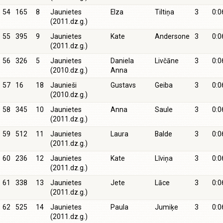
54
165
8
Jaunietes
Elza
Tiltiņa
3
0:0
(2011.dz.g.)
55
395
9
Jaunietes
Kate
Andersone
3
0:0
(2011.dz.g.)
56
326
5
Jaunietes
Daniela
Livčāne
3
0:0
(2010.dz.g.)
Anna
57
16
18
Jaunieši
Gustavs
Geiba
3
0:0
(2010.dz.g.)
58
345
10
Jaunietes
Anna
Saule
3
0:0
(2011.dz.g.)
59
512
11
Jaunietes
Laura
Balde
3
0:0
(2011.dz.g.)
60
236
12
Jaunietes
Kate
Līviņa
3
0:0
(2011.dz.g.)
61
338
13
Jaunietes
Jete
Lāce
3
0:0
(2011.dz.g.)
62
525
14
Jaunietes
Paula
Jumiķe
3
0:0
(2011.dz.g.)