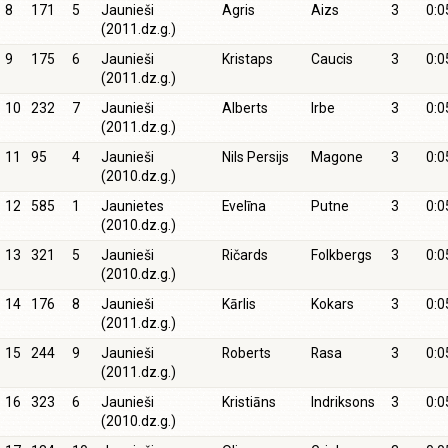
8
171
5
Jaunieši
Agris
Aizs
3
0:0
(2011.dz.g.)
9
175
6
Jaunieši
Kristaps
Caucis
3
0:0
(2011.dz.g.)
10
232
7
Jaunieši
Alberts
Irbe
3
0:0
(2011.dz.g.)
11
95
4
Jaunieši
Nils Persijs
Magone
3
0:0
(2010.dz.g.)
12
585
1
Jaunietes
Evelīna
Putne
3
0:0
(2010.dz.g.)
13
321
5
Jaunieši
Ričards
Folkbergs
3
0:0
(2010.dz.g.)
14
176
8
Jaunieši
Kārlis
Kokars
3
0:0
(2011.dz.g.)
15
244
9
Jaunieši
Roberts
Rasa
3
0:0
(2011.dz.g.)
16
323
6
Jaunieši
Kristiāns
Indriksons
3
0:0
(2010.dz.g.)