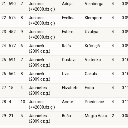
21
590
7
Juniores
Adrija
Veinberga
4
0:0
(<=2008.dz.g.)
22
575
8
Juniores
Evelīna
Klempere
4
0:0
(<=2008.dz.g.)
23
452
9
Juniores
Estere
Ūzuliņa
4
0:0
(<=2008.dz.g.)
24
577
6
Jaunieši
Ralfs
Krūmiņš
4
0:0
(2009.dz.g.)
25
591
7
Jaunieši
Gustavs
Voitenko
4
0:1
(2009.dz.g.)
26
564
8
Jaunieši
Uvis
Cakuls
4
0:1
(2009.dz.g.)
27
15
4
Jaunietes
Elizabete
Ersta
4
0:1
(2009.dz.g.)
28
4
10
Juniores
Anete
Priedniece
4
0:1
(<=2008.dz.g.)
29
21
5
Jaunietes
Buša
Megija Vaira
2
0:0
(2009.dz.g.)