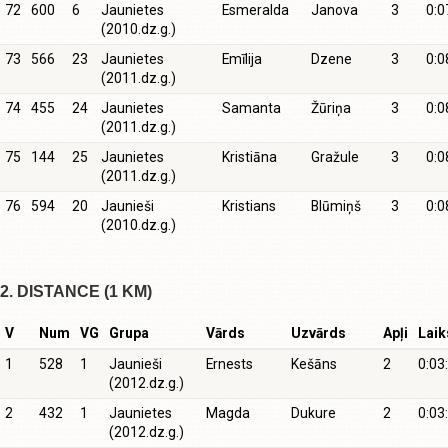
72
600
6
Jaunietes
Esmeralda
Janova
3
0:0
(2010.dz.g.)
73
566
23
Jaunietes
Emīlija
Dzene
3
0:0
(2011.dz.g.)
74
455
24
Jaunietes
Samanta
Žūriņa
3
0:0
(2011.dz.g.)
75
144
25
Jaunietes
Kristiāna
Gražule
3
0:0
(2011.dz.g.)
76
594
20
Jaunieši
Kristians
Blūmiņš
3
0:0
(2010.dz.g.)
2. DISTANCE (1 KM)
V
Num
VG
Grupa
Vārds
Uzvārds
Apļi
Laik
1
528
1
Jaunieši
Ernests
Kešāns
2
0:03
(2012.dz.g.)
2
432
1
Jaunietes
Magda
Dukure
2
0:03
(2012.dz.g.)