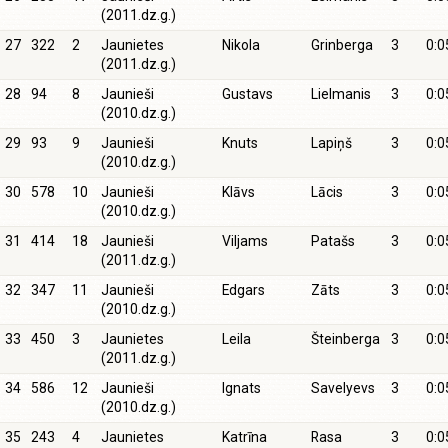
(2011.dz.g.)
27
322
2
Jaunietes
Nikola
Grinberga
3
0:0
(2011.dz.g.)
28
94
8
Jaunieši
Gustavs
Lielmanis
3
0:0
(2010.dz.g.)
29
93
9
Jaunieši
Knuts
Lapiņš
3
0:0
(2010.dz.g.)
30
578
10
Jaunieši
Klāvs
Lācis
3
0:0
(2010.dz.g.)
31
414
18
Jaunieši
Viljams
Patašs
3
0:0
(2011.dz.g.)
32
347
11
Jaunieši
Edgars
Zāts
3
0:0
(2010.dz.g.)
33
450
3
Jaunietes
Leila
Šteinberga
3
0:0
(2011.dz.g.)
34
586
12
Jaunieši
Ignats
Savelyevs
3
0:0
(2010.dz.g.)
35
243
4
Jaunietes
Katrīna
Rasa
3
0:0