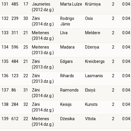
131
485
17
Jaunietes
Marta Luīze
Krūmiņa
2
0:04
(2012.dz.g.)
132
239
30
Zēni
Rodrigo
Osis
2
0:04
(2014.dz.g.)
Jānis
133
311
21
Meitenes
Līva
Meldere
2
0:04
(2014.dz.g.)
134
596
25
Meitenes
Madara
Džeriņa
2
0:04
(2013.dz.g.)
135
484
21
Zēni
Edgars
Kreicbergs
2
0:04
(2013.dz.g.)
136
123
22
Zēni
Rihards
Lasmanis
2
0:04
(2013.dz.g.)
137
86
31
Zēni
Raimonds
Elsiņš
2
0:04
(2014.dz.g.)
138
284
32
Zēni
Keisijs
Kunsts
2
0:04
(2014.dz.g.)
139
612
22
Meitenes
Džesika
Vītola
2
0:04
(2014.dz.g.)