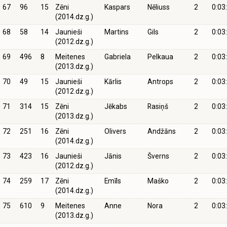
67
96
15
Zēni
Kaspars
Nēliuss
2
0:03
(2014.dz.g.)
68
58
14
Jaunieši
Martins
Gils
2
0:03
(2012.dz.g.)
69
496
8
Meitenes
Gabriela
Pelkaua
2
0:03
(2013.dz.g.)
70
49
15
Jaunieši
Kārlis
Antrops
2
0:03
(2012.dz.g.)
71
314
15
Zēni
Jēkabs
Rasiņš
2
0:03
(2013.dz.g.)
72
251
16
Zēni
Olivers
Andžāns
2
0:03
(2014.dz.g.)
73
423
16
Jaunieši
Jānis
Šverns
2
0:03
(2012.dz.g.)
74
259
17
Zēni
Emīls
Maško
2
0:03
(2014.dz.g.)
75
610
9
Meitenes
Anne
Nora
2
0:03
(2013.dz.g.)