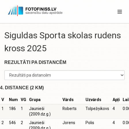
Siguldas Sporta skolas rudens
kross 2025
REZULTĀTI PA DISTANCĒM
4. DISTANCE (2 KM)
V
Num
VG
Grupa
Vārds
Uzvārds
Apļi
Lai
1
186
1
Jaunieši
Roberts
Tolpežņikovs
4
0:0
(2009.dz.g.)
2
546
2
Jaunieši
Jorens
Polis
4
0:0
(2009.dz.g.)