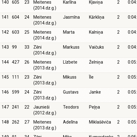
140
605
23
Meitenes
Karlīna
Kļaviņa
2
0:04
(2014.dz.g.)
141
604
24
Meitenes
Jasmīna
Kārkliņa
2
0:04
(2014.dz.g.)
142
603
25
Meitenes
Marta
Kalniņa
2
0:04
(2014.dz.g.)
143
99
33
Zēni
Markuss
Vaičuks
2
0:04
(2014.dz.g.)
144
427
26
Meitenes
Līzbete
Želniņa
2
0:05
(2013.dz.g.)
145
111
23
Zēni
Mikuss
Īle
2
0:05
(2013.dz.g.)
146
599
24
Zēni
Gustavs
Janke
2
0:05
(2013.dz.g.)
147
241
22
Jaunieši
Teodors
Peļņa
2
0:05
(2012.dz.g.)
148
262
27
Meitenes
Adelīna
Miklašēviča
2
0:05
(2013.dz.g.)