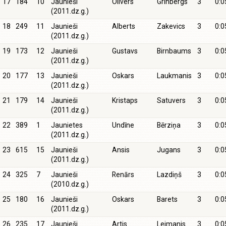
17
184
10
Jaunieši
Olivers
Grinbergs
3
0:0
(2011.dz.g.)
18
249
11
Jaunieši
Alberts
Zakevics
3
0:0
(2011.dz.g.)
19
173
12
Jaunieši
Gustavs
Birnbaums
3
0:0
(2011.dz.g.)
20
177
13
Jaunieši
Oskars
Laukmanis
3
0:0
(2011.dz.g.)
21
179
14
Jaunieši
Kristaps
Satuvers
3
0:0
(2011.dz.g.)
22
389
1
Jaunietes
Undīne
Bērziņa
3
0:0
(2011.dz.g.)
23
615
15
Jaunieši
Ansis
Jugans
3
0:0
(2011.dz.g.)
24
325
7
Jaunieši
Renārs
Lazdiņš
3
0:0
(2010.dz.g.)
25
180
16
Jaunieši
Oskars
Barets
3
0:0
(2011.dz.g.)
26
235
17
Jaunieši
Artis
Leimanis
3
0:0