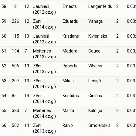
58
121
12
Jaunieši
Ernests
Langenfelds
2
0:03
(2012.dz.g.)
59
226
12
Zēni
Eduards
Vanags
2
0:03
(2014.dz.g.)
60
115
13
Jaunieši
Kristians
Kivlenieks
2
0:03
(2012.dz.g.)
61
194
7
Meitenes
Madara
Cauce
2
0:03
(2013.dz.g.)
62
506
13
Zēni
Roberts
Vēveris
2
0:03
(2013.dz.g.)
63
207
13
Zēni
Miķelis
Lediņš
2
0:03
(2014.dz.g.)
64
85
14
Zēni
Kristiāns
Cielēns
2
0:03
(2014.dz.g.)
65
333
7
Meitenes
Marta
Kalniņa
2
0:03
(2014.dz.g.)
66
502
14
Zēni
Raivo
Smolenskis
2
0:03
(2013.dz.g.)