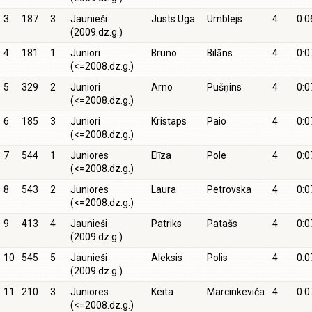
3
187
3
Jaunieši
Justs Uga
Umblejs
4
0:0
(2009.dz.g.)
4
181
1
Juniori
Bruno
Bilāns
4
0:0
(<=2008.dz.g.)
5
329
2
Juniori
Arno
Pušņins
4
0:0
(<=2008.dz.g.)
6
185
3
Juniori
Kristaps
Paio
4
0:0
(<=2008.dz.g.)
7
544
1
Juniores
Elīza
Pole
4
0:0
(<=2008.dz.g.)
8
543
2
Juniores
Laura
Petrovska
4
0:0
(<=2008.dz.g.)
9
413
4
Jaunieši
Patriks
Patašs
4
0:0
(2009.dz.g.)
10
545
5
Jaunieši
Aleksis
Polis
4
0:0
(2009.dz.g.)
11
210
3
Juniores
Keita
Marcinkeviča
4
0:0
(<=2008.dz.g.)