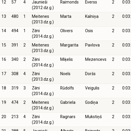
12
57
4
Jaunieši
Raimonds
Everss
2
0:03
(2012.dz.g.)
13
480
1
Meitenes
Marta
Kalniņa
2
0:03
(2013.dz.g.)
14
494
1
Zēni
Olivers
Osis
2
0:03
(2014.dz.g.)
15
391
2
Meitenes
Margarita
Pavlova
2
0:03
(2013.dz.g.)
16
340
2
Zēni
Miķelis
Mezencevs
2
0:03
(2014.dz.g.)
17
308
4
Zēni
Noels
Doršs
2
0:03
(2013.dz.g.)
18
319
3
Zēni
Rūdolfs
Veigulis
2
0:03
(2014.dz.g.)
19
474
2
Meitenes
Gabriela
Godiņa
2
0:03
(2014.dz.g.)
20
213
4
Zēni
Ragnars
Mukstiņš
2
0:03
(2014.dz.g.)