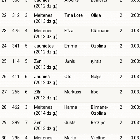
21
388
5
Jaunieši
Alberts
Beinerts
2
0:03
(2012.dz.g.)
22
312
3
Meitenes
Tīna Lote
Oliņa
2
0:03
(2013.dz.g.)
23
475
4
Meitenes
Elīza
Gūtmane
2
0:03
(2013.dz.g.)
24
341
5
Jaunietes
Emma
Ozoliņa
2
0:03
(2012.dz.g.)
25
114
5
Zēni
Jānis
Ķirsis
2
0:03
(2013.dz.g.)
26
411
6
Jaunieši
Oto
Nuķis
2
0:03
(2012.dz.g.)
27
255
6
Zēni
Markuss
Irbe
2
0:03
(2013.dz.g.)
28
462
3
Meitenes
Hanna
Bīlmane-
2
0:03
(2014.dz.g.)
Ozoliņa
29
399
7
Zēni
Gusts
Bērziņš
2
0:03
(2013.dz.g.)
30
295
4
Meitenes
Marta
Vilcāne
2
0:03