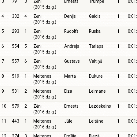
3
79
3
Zēni
Ernests
Trumpe
1
0:01
(2015.dz.g.)
4
332
4
Zēni
Denijs
Gaidis
1
0:01
(2015.dz.g.)
5
293
1
Zēni
Rūdolfs
Ruska
1
0:01
(2016.dz.g.)
6
554
5
Zēni
Andrejs
Tarlaps
1
0:01
(2015.dz.g.)
7
557
6
Zēni
Gustavs
Valtiņš
1
0:01
(2015.dz.g.)
8
519
1
Meitenes
Marta
Dukure
1
0:01
(2015.dz.g.)
9
531
2
Meitenes
Elza
Leimane
1
0:01
(2015.dz.g.)
10
579
2
Zēni
Ernests
Lazdekalns
1
0:01
(2016.dz.g.)
11
443
1
Meitenes
Jūle
Leitāne
1
0:01
(2016.dz.g.)
12
274
3
Meitenes
Emīlija
Biezā
1
0:01