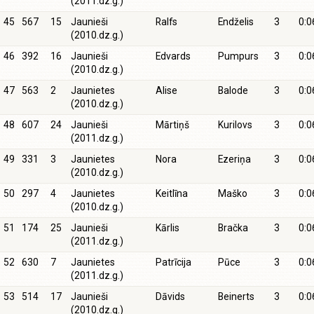
(2011.dz.g.)
45
567
15
Jaunieši
Ralfs
Endželis
3
0:0
(2010.dz.g.)
46
392
16
Jaunieši
Edvards
Pumpurs
3
0:0
(2010.dz.g.)
47
563
2
Jaunietes
Alise
Balode
3
0:0
(2010.dz.g.)
48
607
24
Jaunieši
Mārtiņš
Kurilovs
3
0:0
(2011.dz.g.)
49
331
3
Jaunietes
Nora
Ezeriņa
3
0:0
(2010.dz.g.)
50
297
4
Jaunietes
Keitlīna
Maško
3
0:0
(2010.dz.g.)
51
174
25
Jaunieši
Kārlis
Bračka
3
0:0
(2011.dz.g.)
52
630
7
Jaunietes
Patrīcija
Pūce
3
0:0
(2011.dz.g.)
53
514
17
Jaunieši
Dāvids
Beinerts
3
0:0
(2010.dz.g.)