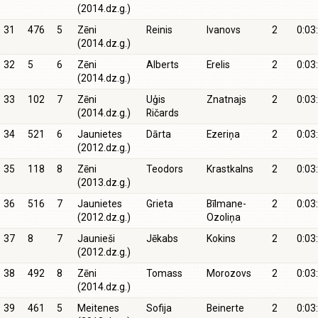
(2014.dz.g.)
31
476
5
Zēni
Reinis
Ivanovs
2
0:03
(2014.dz.g.)
32
5
6
Zēni
Alberts
Erelis
2
0:03
(2014.dz.g.)
33
102
7
Zēni
Uģis
Znatnajs
2
0:03
(2014.dz.g.)
Ričards
34
521
6
Jaunietes
Dārta
Ezeriņa
2
0:03
(2012.dz.g.)
35
118
8
Zēni
Teodors
Krastkalns
2
0:03
(2013.dz.g.)
36
516
7
Jaunietes
Grieta
Bīlmane-
2
0:03
(2012.dz.g.)
Ozoliņa
37
8
7
Jaunieši
Jēkabs
Kokins
2
0:03
(2012.dz.g.)
38
492
8
Zēni
Tomass
Morozovs
2
0:03
(2014.dz.g.)
39
461
5
Meitenes
Sofija
Beinerte
2
0:03