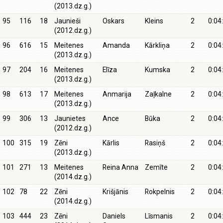
(2013.dz.g.)
95
116
18
Jaunieši
Oskars
Kleins
2
0:04
(2012.dz.g.)
96
616
15
Meitenes
Amanda
Kārkliņa
2
0:04
(2013.dz.g.)
97
204
16
Meitenes
Elīza
Kumska
2
0:04
(2013.dz.g.)
98
613
17
Meitenes
Anmarija
Zaļkalne
2
0:04
(2013.dz.g.)
99
306
13
Jaunietes
Ance
Būka
2
0:04
(2012.dz.g.)
100
315
19
Zēni
Kārlis
Rasiņš
2
0:04
(2013.dz.g.)
101
271
13
Meitenes
Reina Anna
Zemīte
2
0:04
(2014.dz.g.)
102
78
22
Zēni
Krišjānis
Rokpelnis
2
0:04
(2014.dz.g.)
103
444
23
Zēni
Daniels
Līsmanis
2
0:04