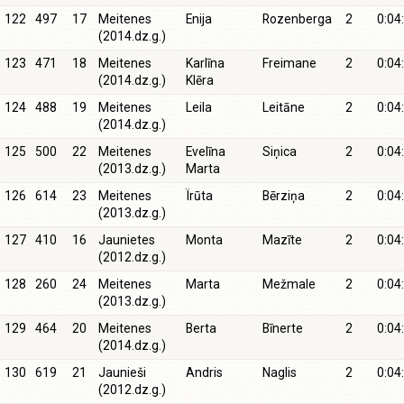
122
497
17
Meitenes
Enija
Rozenberga
2
0:04
(2014.dz.g.)
123
471
18
Meitenes
Karlīna
Freimane
2
0:04
(2014.dz.g.)
Klēra
124
488
19
Meitenes
Leila
Leitāne
2
0:04
(2014.dz.g.)
125
500
22
Meitenes
Evelīna
Siņica
2
0:04
(2013.dz.g.)
Marta
126
614
23
Meitenes
Ïrūta
Bērziņa
2
0:04
(2013.dz.g.)
127
410
16
Jaunietes
Monta
Mazīte
2
0:04
(2012.dz.g.)
128
260
24
Meitenes
Marta
Mežmale
2
0:04
(2013.dz.g.)
129
464
20
Meitenes
Berta
Bīnerte
2
0:04
(2014.dz.g.)
130
619
21
Jaunieši
Andris
Naglis
2
0:04
(2012.dz.g.)