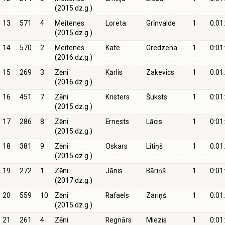
(2015.dz.g.)
13
571
4
Meitenes
Loreta
Grīnvalde
1
0:01
(2015.dz.g.)
14
570
2
Meitenes
Kate
Gredzena
1
0:01
(2016.dz.g.)
15
269
3
Zēni
Kārlis
Zakevics
1
0:01
(2016.dz.g.)
16
451
7
Zēni
Kristers
Šuksts
1
0:01
(2015.dz.g.)
17
286
8
Zēni
Ernests
Lācis
1
0:01
(2015.dz.g.)
18
381
9
Zēni
Oskars
Litiņš
1
0:01
(2015.dz.g.)
19
272
1
Zēni
Jānis
Bāriņš
1
0:01
(2017.dz.g.)
20
559
10
Zēni
Rafaels
Zariņš
1
0:01
(2015.dz.g.)
21
261
4
Zēni
Regnārs
Miezis
1
0:01