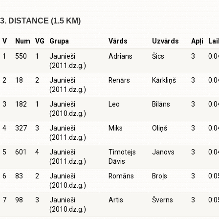
3. DISTANCE (1.5 KM)
V
Num
VG
Grupa
Vārds
Uzvārds
Apļi
Lai
1
550
1
Jaunieši
Adrians
Šics
3
0:0
(2011.dz.g.)
2
18
2
Jaunieši
Renārs
Kārkliņš
3
0:0
(2011.dz.g.)
3
182
1
Jaunieši
Leo
Bilāns
3
0:0
(2010.dz.g.)
4
327
3
Jaunieši
Miks
Oliņš
3
0:0
(2011.dz.g.)
5
601
4
Jaunieši
Timotejs
Janovs
3
0:0
(2011.dz.g.)
Dāvis
6
83
2
Jaunieši
Romāns
Broļs
3
0:0
(2010.dz.g.)
7
98
3
Jaunieši
Artis
Šverns
3
0:0
(2010.dz.g.)