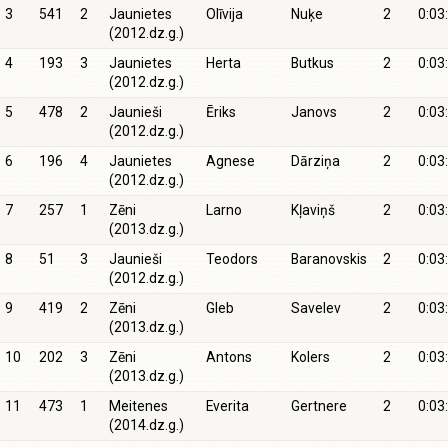
3
541
2
Jaunietes
Olīvija
Nuķe
2
0:03
(2012.dz.g.)
4
193
3
Jaunietes
Herta
Butkus
2
0:03
(2012.dz.g.)
5
478
2
Jaunieši
Ēriks
Janovs
2
0:03
(2012.dz.g.)
6
196
4
Jaunietes
Agnese
Dārziņa
2
0:03
(2012.dz.g.)
7
257
1
Zēni
Larno
Kļaviņš
2
0:03
(2013.dz.g.)
8
51
3
Jaunieši
Teodors
Baranovskis
2
0:03
(2012.dz.g.)
9
419
2
Zēni
Gleb
Savelev
2
0:03
(2013.dz.g.)
10
202
3
Zēni
Antons
Kolers
2
0:03
(2013.dz.g.)
11
473
1
Meitenes
Everita
Gertnere
2
0:03
(2014.dz.g.)