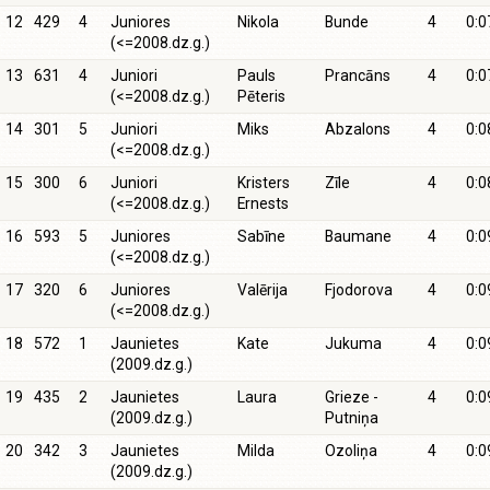
12
429
4
Juniores
Nikola
Bunde
4
0:0
(<=2008.dz.g.)
13
631
4
Juniori
Pauls
Prancāns
4
0:0
(<=2008.dz.g.)
Pēteris
14
301
5
Juniori
Miks
Abzalons
4
0:0
(<=2008.dz.g.)
15
300
6
Juniori
Kristers
Zīle
4
0:0
(<=2008.dz.g.)
Ernests
16
593
5
Juniores
Sabīne
Baumane
4
0:0
(<=2008.dz.g.)
17
320
6
Juniores
Valērija
Fjodorova
4
0:0
(<=2008.dz.g.)
18
572
1
Jaunietes
Kate
Jukuma
4
0:0
(2009.dz.g.)
19
435
2
Jaunietes
Laura
Grieze -
4
0:0
(2009.dz.g.)
Putniņa
20
342
3
Jaunietes
Milda
Ozoliņa
4
0:0
(2009.dz.g.)