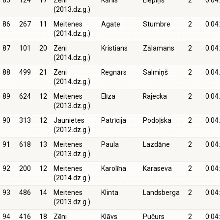
85
124
17
Zēni
Kārlis
Liepiņš
2
0:04
(2013.dz.g.)
86
267
11
Meitenes
Agate
Stumbre
2
0:04
(2014.dz.g.)
87
101
20
Zēni
Kristians
Zālamans
2
0:04
(2014.dz.g.)
88
499
21
Zēni
Regnārs
Salmiņš
2
0:04
(2014.dz.g.)
89
624
12
Meitenes
Elīza
Rajecka
2
0:04
(2013.dz.g.)
90
313
12
Jaunietes
Patrīcija
Podoļska
2
0:04
(2012.dz.g.)
91
618
13
Meitenes
Paula
Lazdāne
2
0:04
(2013.dz.g.)
92
200
12
Meitenes
Karolīna
Karaseva
2
0:04
(2014.dz.g.)
93
486
14
Meitenes
Klinta
Landsberga
2
0:04
(2013.dz.g.)
94
416
18
Zēni
Klāvs
Pučurs
2
0:04