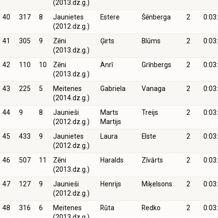
(2013.dz.g.)
40
317
8
Jaunietes
Estere
Šēnberga
2
0:03
(2012.dz.g.)
41
305
9
Zēni
Ģirts
Blūms
2
0:03
(2013.dz.g.)
42
110
10
Zēni
Anrī
Grīnbergs
2
0:03
(2013.dz.g.)
43
225
5
Meitenes
Gabriela
Vanaga
2
0:03
(2014.dz.g.)
44
9
8
Jaunieši
Marts
Treijs
2
0:03
(2012.dz.g.)
Martijs
45
433
9
Jaunietes
Laura
Elste
2
0:03
(2012.dz.g.)
46
507
11
Zēni
Haralds
Zīvārts
2
0:03
(2013.dz.g.)
47
127
9
Jaunieši
Henrijs
Miķelsons
2
0:03
(2012.dz.g.)
48
316
6
Meitenes
Rūta
Redko
2
0:03
(2013.dz.g.)