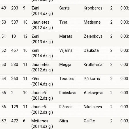
49
203
9
Zēni
Gusts
Kronbergs
2
0:03
(2014.dz.g.)
50
537
10
Jaunietes
Tīna
Matisone
2
0:03
(2012.dz.g.)
51
10
12
Zēni
Marats
Zeļenkovs
2
0:03
(2013.dz.g.)
52
467
10
Zēni
Viljams
Daukšta
2
0:03
(2014.dz.g.)
53
530
11
Jaunietes
Megija
Krutkēviča
2
0:03
(2012.dz.g.)
54
263
11
Zēni
Teodors
Pērkums
2
0:03
(2014.dz.g.)
55
2
10
Jaunieši
Rodislavs
Aleksejevs
2
0:03
(2012.dz.g.)
56
129
11
Jaunieši
Ričards
Nikolajevs
2
0:03
(2012.dz.g.)
57
472
6
Meitenes
Sāra
Gailīte
2
0:03
(2014.dz.g.)