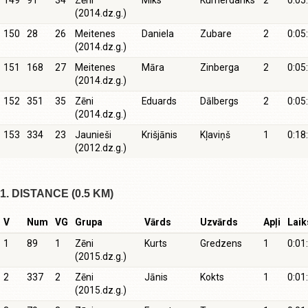
149
91
34
Zēni
Miks
Kumerdanks
2
0:05
(2014.dz.g.)
150
28
26
Meitenes
Daniela
Zubare
2
0:05
(2014.dz.g.)
151
168
27
Meitenes
Māra
Zinberga
2
0:05
(2014.dz.g.)
152
351
35
Zēni
Eduards
Dālbergs
2
0:05
(2014.dz.g.)
153
334
23
Jaunieši
Krišjānis
Kļaviņš
1
0:18
(2012.dz.g.)
1. DISTANCE (0.5 KM)
V
Num
VG
Grupa
Vārds
Uzvārds
Apļi
Laik
1
89
1
Zēni
Kurts
Gredzens
1
0:01
(2015.dz.g.)
2
337
2
Zēni
Jānis
Kokts
1
0:01
(2015.dz.g.)