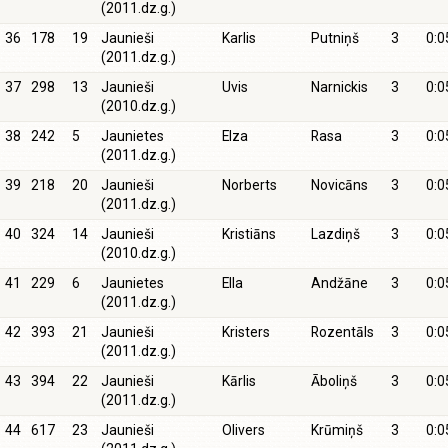
(2011.dz.g.)
36
178
19
Jaunieši
Karlis
Putniņš
3
0:0
(2011.dz.g.)
37
298
13
Jaunieši
Uvis
Narnickis
3
0:0
(2010.dz.g.)
38
242
5
Jaunietes
Elza
Rasa
3
0:0
(2011.dz.g.)
39
218
20
Jaunieši
Norberts
Novicāns
3
0:0
(2011.dz.g.)
40
324
14
Jaunieši
Kristiāns
Lazdiņš
3
0:0
(2010.dz.g.)
41
229
6
Jaunietes
Ella
Andžāne
3
0:0
(2011.dz.g.)
42
393
21
Jaunieši
Kristers
Rozentāls
3
0:0
(2011.dz.g.)
43
394
22
Jaunieši
Kārlis
Āboliņš
3
0:0
(2011.dz.g.)
44
617
23
Jaunieši
Olivers
Krūmiņš
3
0:0