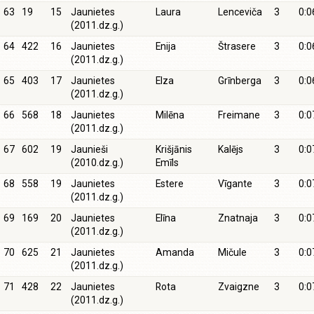
63
19
15
Jaunietes
Laura
Lenceviča
3
0:0
(2011.dz.g.)
64
422
16
Jaunietes
Enija
Štrasere
3
0:0
(2011.dz.g.)
65
403
17
Jaunietes
Elza
Grīnberga
3
0:0
(2011.dz.g.)
66
568
18
Jaunietes
Milēna
Freimane
3
0:0
(2011.dz.g.)
67
602
19
Jaunieši
Krišjānis
Kalējs
3
0:0
(2010.dz.g.)
Emīls
68
558
19
Jaunietes
Estere
Vīgante
3
0:0
(2011.dz.g.)
69
169
20
Jaunietes
Elīna
Znatnaja
3
0:0
(2011.dz.g.)
70
625
21
Jaunietes
Amanda
Mičule
3
0:0
(2011.dz.g.)
71
428
22
Jaunietes
Rota
Zvaigzne
3
0:0
(2011.dz.g.)