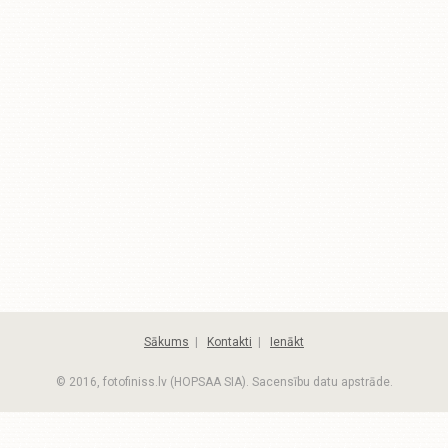
Sākums
|
Kontakti
|
Ienākt
© 2016, fotofiniss.lv (HOPSAA SIA). Sacensību datu apstrāde.