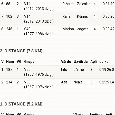
6
88
2
V14
Ričards
Zaļeskis
4
0:31:40
(2012.-2013.dz.g.)
7
102
3
V14
Ralfs
Ķēniņš
4
0:36:26
(2012.-2013.dz.g.)
8
246
1
S40
Marina
Žagata
4
0:38:42
(1977.-1986.dz.g.)
2. DISTANCE (7.8 KM)
V
Num
VG
Grupa
Vārds
Uzvārds
Apļi
Laiks
1
187
1
V50
Ints
Lērme
3
0:19:26.0
(1967.-1976.dz.g.)
2
214
2
V50
Atis
Neļķe
3
0:25:53.4
(1967.-1976.dz.g.)
1. DISTANCE (5.2 KM)
V
Num
VG
Grupa
Vārds
Uzvārds
Apļi