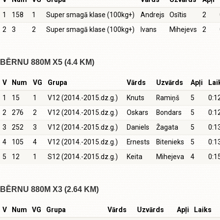
1
158
1
Super smagā klase (100kg+)
Andrejs
Osītis
2
2
3
2
Super smagā klase (100kg+)
Ivans
Mihejevs
2
BĒRNU 880M X5 (4.4 KM)
V
Num
VG
Grupa
Vārds
Uzvārds
Apļi
Lai
1
15
1
V12 (2014.-2015.dz.g.)
Knuts
Ramiņš
5
0:1
2
276
2
V12 (2014.-2015.dz.g.)
Oskars
Bondars
5
0:1
3
252
3
V12 (2014.-2015.dz.g.)
Daniels
Žagata
5
0:1
4
105
4
V12 (2014.-2015.dz.g.)
Ernests
Bitenieks
5
0:1
5
12
1
S12 (2014.-2015.dz.g.)
Keita
Mihejeva
4
0:1
BĒRNU 880M X3 (2.64 KM)
V
Num
VG
Grupa
Vārds
Uzvārds
Apļi
Laiks