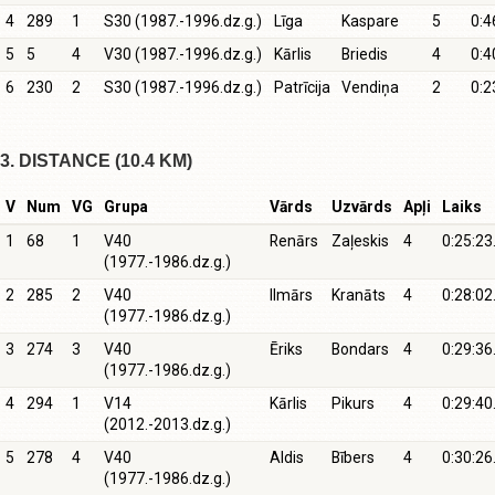
4
289
1
S30 (1987.-1996.dz.g.)
Līga
Kaspare
5
0:4
5
5
4
V30 (1987.-1996.dz.g.)
Kārlis
Briedis
4
0:4
6
230
2
S30 (1987.-1996.dz.g.)
Patrīcija
Vendiņa
2
0:2
3. DISTANCE (10.4 KM)
V
Num
VG
Grupa
Vārds
Uzvārds
Apļi
Laiks
1
68
1
V40
Renārs
Zaļeskis
4
0:25:23
(1977.-1986.dz.g.)
2
285
2
V40
Ilmārs
Kranāts
4
0:28:02
(1977.-1986.dz.g.)
3
274
3
V40
Ēriks
Bondars
4
0:29:36
(1977.-1986.dz.g.)
4
294
1
V14
Kārlis
Pikurs
4
0:29:40
(2012.-2013.dz.g.)
5
278
4
V40
Aldis
Bībers
4
0:30:26
(1977.-1986.dz.g.)