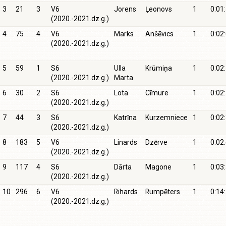
3
21
3
V6
Jorens
Ļeonovs
1
0:01
(2020.-2021.dz.g.)
4
75
4
V6
Marks
Anšēvics
1
0:02
(2020.-2021.dz.g.)
5
59
1
S6
Ulla
Krūmiņa
1
0:02
(2020.-2021.dz.g.)
Marta
6
30
2
S6
Lota
Cīmure
1
0:02
(2020.-2021.dz.g.)
7
44
3
S6
Katrīna
Kurzemniece
1
0:02
(2020.-2021.dz.g.)
8
183
5
V6
Linards
Dzērve
1
0:02
(2020.-2021.dz.g.)
9
117
4
S6
Dārta
Magone
1
0:03
(2020.-2021.dz.g.)
10
296
6
V6
Rihards
Rumpēters
1
0:14
(2020.-2021.dz.g.)