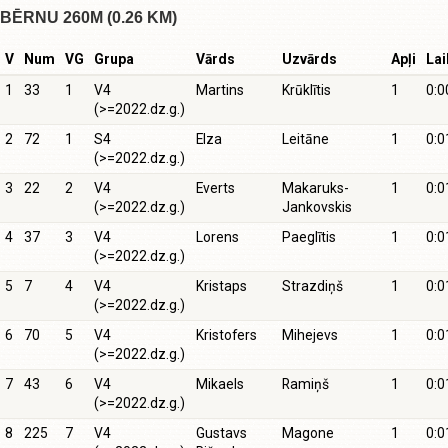
BĒRNU 260M (0.26 KM)
V
Num
VG
Grupa
Vārds
Uzvārds
Apļi
Lai
1
33
1
V4
Martins
Krūklītis
1
0:0
(>=2022.dz.g.)
2
72
1
S4
Elza
Leitāne
1
0:0
(>=2022.dz.g.)
3
22
2
V4
Everts
Makaruks-
1
0:0
(>=2022.dz.g.)
Jankovskis
4
37
3
V4
Lorens
Paeglītis
1
0:0
(>=2022.dz.g.)
5
7
4
V4
Kristaps
Strazdiņš
1
0:0
(>=2022.dz.g.)
6
70
5
V4
Kristofers
Mihejevs
1
0:0
(>=2022.dz.g.)
7
43
6
V4
Mikaels
Ramiņš
1
0:0
(>=2022.dz.g.)
8
225
7
V4
Gustavs
Magone
1
0:0