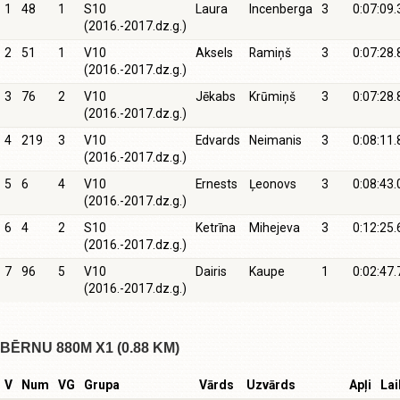
1
48
1
S10
Laura
Incenberga
3
0:07:09.
(2016.-2017.dz.g.)
2
51
1
V10
Aksels
Ramiņš
3
0:07:28.
(2016.-2017.dz.g.)
3
76
2
V10
Jēkabs
Krūmiņš
3
0:07:28.
(2016.-2017.dz.g.)
4
219
3
V10
Edvards
Neimanis
3
0:08:11.
(2016.-2017.dz.g.)
5
6
4
V10
Ernests
Ļeonovs
3
0:08:43.
(2016.-2017.dz.g.)
6
4
2
S10
Ketrīna
Mihejeva
3
0:12:25.
(2016.-2017.dz.g.)
7
96
5
V10
Dairis
Kaupe
1
0:02:47.
(2016.-2017.dz.g.)
BĒRNU 880M X1 (0.88 KM)
V
Num
VG
Grupa
Vārds
Uzvārds
Apļi
Lai