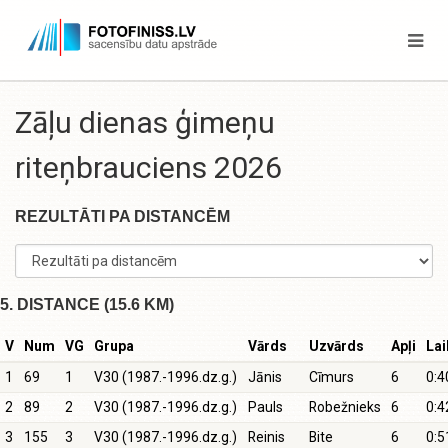
Zāļu dienas ģimeņu
riteņbrauciens 2026
REZULTĀTI PA DISTANCĒM
5. DISTANCE (15.6 KM)
V
Num
VG
Grupa
Vārds
Uzvārds
Apļi
Lai
1
69
1
V30 (1987.-1996.dz.g.)
Jānis
Cīmurs
6
0:4
2
89
2
V30 (1987.-1996.dz.g.)
Pauls
Robežnieks
6
0:4
3
155
3
V30 (1987.-1996.dz.g.)
Reinis
Bite
6
0:5