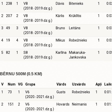
1
238
1
V8
Dāvis
Bitenieks
1
0:0
(2018.-2019.dz.g.)
2
207
2
V8
Kārlis
Krūklītis
1
0:0
(2018.-2019.dz.g.)
3
49
3
V8
Bruno
Leitāns
1
0:0
(2018.-2019.dz.g.)
4
19
4
V8
Mikus
Robežnieks
1
0:0
(2018.-2019.dz.g.)
5
82
1
S8
Karlīna
Makaruka-
1
0:0
(2018.-2019.dz.g.)
Jankovska
BĒRNU 500M (0.5 KM)
V
Num
VG
Grupa
Vārds
Uzvārds
Apļi
Laik
1
73
1
V6
Gusts
Robežnieks
1
0:01
(2020.-2021.dz.g.)
2
151
2
V6
Hovards
Neimanis
1
0:01
(2020.-2021.dz.g.)