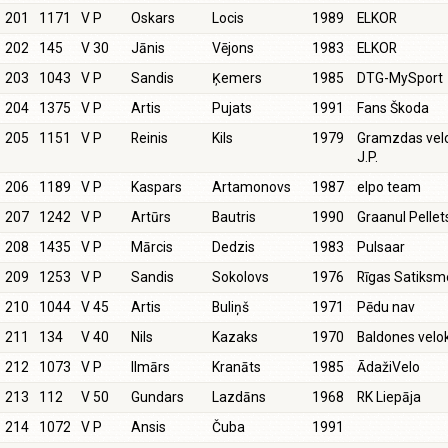
201
1171
V P
Oskars
Locis
1989
ELKOR
202
145
V 30
Jānis
Vējons
1983
ELKOR
203
1043
V P
Sandis
Ķemers
1985
DTG-MySport
204
1375
V P
Artis
Pujats
1991
Fans Škoda
205
1151
V P
Reinis
Kils
1979
Gramzdas velo
J.P.
206
1189
V P
Kaspars
Artamonovs
1987
elpo team
207
1242
V P
Artūrs
Bautris
1990
Graanul Pellet
208
1435
V P
Mārcis
Dedzis
1983
Pulsaar
209
1253
V P
Sandis
Sokolovs
1976
Rīgas Satiksm
210
1044
V 45
Artis
Buliņš
1971
Pēdu nav
211
134
V 40
Nils
Kazaks
1970
Baldones vel
212
1073
V P
Ilmārs
Kranāts
1985
ĀdažiVelo
213
112
V 50
Gundars
Lazdāns
1968
RK Liepāja
214
1072
V P
Ansis
Čuba
1991