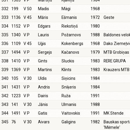
331
1503
V P
Mārtiņš
Kļaviņš
1984
332
199
V 50
Madis
Mägi
1968
333
1136
V 45
Māris
Ešmanis
1972
Geste
334
1152
V P
Edgars
Riekstiņš
1980
335
1340
V P
Lauris
Požarnovs
1988
Baldones vel
336
1109
V 45
Uģis
Kokenbergs
1968
Dako Ziemeļv
337
1494
V P
Sergejs
Kačanovs
1979
MTB Grobiņas
338
1410
V P
Gints
Sluckis
1983
RERE GRUPA
339
1369
V P
Martins
Klints
1983
Krauzers MTB
340
105
V 30
Uldis
Siņicins
1984
341
1431
V P
Andris
Sniķeris
1984
342
1223
V P
Dairis
Ruža
1991
343
141
V 30
Jānis
Ulmanis
1988
344
1491
V P
Gatis
Vaitovskis
1991
MK Stende
345
76
V 30
Aivars
Galigins
1982
Bauskas sport
'Mēmele'