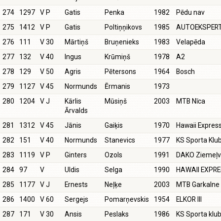
274
1297
V P
Gatis
Penka
1982
Pēdu nav
275
1412
V P
Gatis
Poltiņņikovs
1985
AUTOEKSPER
276
111
V 30
Mārtiņš
Bruņenieks
1983
Velapēda
277
132
V 40
Ingus
Krūmiņš
1978
A2
278
129
V 50
Agris
Pētersons
1964
Bosch
279
1127
V 45
Normunds
Ērmanis
1973
280
1204
V J
Kārlis
Mūsiņš
2003
MTB Nīca
Ārvalds
281
1312
V 45
Jānis
Gaiķis
1970
Hawaii Expres
282
151
V 40
Normunds
Stanevics
1977
KS Sporta Klu
283
1119
V P
Ginters
Ozols
1991
DAKO Ziemeļ
284
97
V
Uldis
Selga
1990
HAWAII EXPR
285
1177
V J
Ernests
Neļķe
2003
MTB Garkalne
286
1400
V 60
Sergejs
Pomarņevskis
1954
ELKOR III
287
171
V 30
Ansis
Peslaks
1986
KS Sporta klu