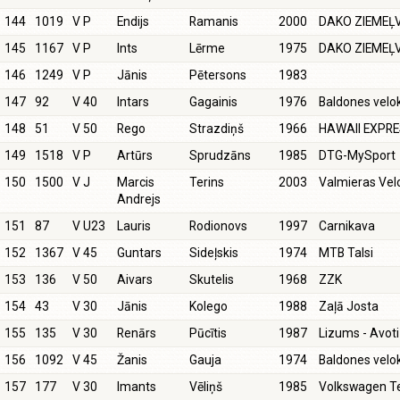
144
1019
V P
Endijs
Ramanis
2000
DAKO ZIEMEĻ
145
1167
V P
Ints
Lērme
1975
DAKO ZIEMEĻ
146
1249
V P
Jānis
Pētersons
1983
147
92
V 40
Intars
Gagainis
1976
Baldones vel
148
51
V 50
Rego
Strazdiņš
1966
HAWAII EXPR
149
1518
V P
Artūrs
Sprudzāns
1985
DTG-MySport
150
1500
V J
Marcis
Terins
2003
Valmieras Velo
Andrejs
151
87
V U23
Lauris
Rodionovs
1997
Carnikava
152
1367
V 45
Guntars
Sideļskis
1974
MTB Talsi
153
136
V 50
Aivars
Skutelis
1968
ZZK
154
43
V 30
Jānis
Kolego
1988
Zaļā Josta
155
135
V 30
Renārs
Pūcītis
1987
Lizums - Avot
156
1092
V 45
Žanis
Gauja
1974
Baldones vel
157
177
V 30
Imants
Vēliņš
1985
Volkswagen 