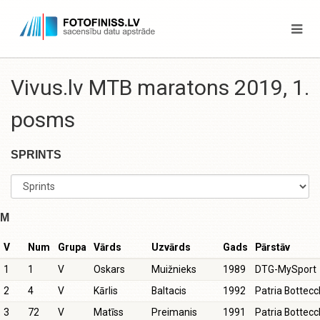
Vivus.lv MTB maratons 2019, 1.
posms
SPRINTS
M
V
Num
Grupa
Vārds
Uzvārds
Gads
Pārstāv
1
1
V
Oskars
Muižnieks
1989
DTG-MySport
2
4
V
Kārlis
Baltacis
1992
Patria Bottecc
3
72
V
Matīss
Preimanis
1991
Patria Bottecc