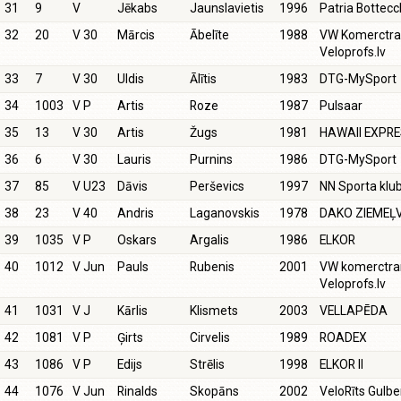
31
9
V
Jēkabs
Jaunslavietis
1996
Patria Bottecc
32
20
V 30
Mārcis
Ābelīte
1988
VW Komerctra
Veloprofs.lv
33
7
V 30
Uldis
Ālītis
1983
DTG-MySport
34
1003
V P
Artis
Roze
1987
Pulsaar
35
13
V 30
Artis
Žugs
1981
HAWAII EXPR
36
6
V 30
Lauris
Purnins
1986
DTG-MySport
37
85
V U23
Dāvis
Perševics
1997
NN Sporta klu
38
23
V 40
Andris
Laganovskis
1978
DAKO ZIEMEĻ
39
1035
V P
Oskars
Argalis
1986
ELKOR
40
1012
V Jun
Pauls
Rubenis
2001
VW komerctran
Veloprofs.lv
41
1031
V J
Kārlis
Klismets
2003
VELLAPĒDA
42
1081
V P
Ģirts
Cirvelis
1989
ROADEX
43
1086
V P
Edijs
Strēlis
1998
ELKOR II
44
1076
V Jun
Rinalds
Skopāns
2002
VeloRīts Gulb