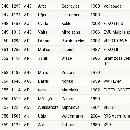
346
1299
V 45
Artis
Gedrovics
1963
Vellapēda
347
1124
V P
Uģis
Lielmanis
1983
348
1458
V J
Gvido
Kokle
2003
ELKOR RRS
349
1316
V 45
Valts
Mihelsons
1966
EMU Mālpils sp
350
1293
V P
Edgars
Rumbenieks
1987
VELO IECAVA
351
1256
V P
Matīss
Liepiņš
1987
ELKOR II
352
1154
V P
Jānis
Braže
1986
Gramzdas velo
J.P.
353
1186
V 45
Maris
Zudans
1970
354
1540
V 60
Dainis
Norītis
1959
VW TEAM
355
1114
V P
Ģirts
Mūrnieks
1982
FILTER- SCOT
356
1512
V P
Mārtiņš
Garais
1990
357
122
V 50
Aleksandrs
Kapralovs
1964
VELO+
358
1505
V J
Uģis
Veidemanis
2004
RRS Vecmīlgrā
359
1125
V P
Alvis
Tribockis
1980
X99