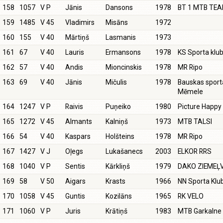
158
1057
V P
Jānis
Dansons
1978
BT 1 MTB TE
159
1485
V 45
Vladimirs
Misāns
1972
160
155
V 40
Mārtiņš
Lasmanis
1973
161
67
V 40
Lauris
Ermansons
1978
KS Sporta klu
162
57
V 40
Andis
Mioncinskis
1978
MR Ripo
163
69
V 40
Jānis
Mičulis
1978
Bauskas sport
Mēmele
164
1247
V P
Raivis
Puņeiko
1980
Picture Happ
165
1272
V 45
Almants
Kalniņš
1973
MTB TALSI
166
54
V 40
Kaspars
Holšteins
1978
MR Ripo
167
1427
V J
Oļegs
Lukašanecs
2003
ELKOR RRS
168
1040
V P
Sentis
Kārkliņš
1979
DAKO ZIEMEĻ
169
58
V 50
Aigars
Krasts
1966
NN Sporta Klu
170
1058
V 45
Guntis
Kozilāns
1965
RK VELO
171
1060
V P
Juris
Krātiņš
1983
MTB Garkalne