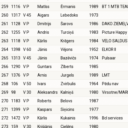
259
1116
V P
Matīss
Ērmanis
1989
BT 1 MTB TE
260
1317
V 45
Aigars
Lebedoks
1973
261
1128
V P
Dmitrijs
Šarovs
1986
DAKO ZIEMEĻ
262
1255
V P
Andris
Turciņš
1983
Picture Happ
263
1118
V P
Kārlis
Krēgers
1984
VELO SALDUS
264
1398
V 60
Jānis
Vējons
1952
ELKOR II
265
1313
V 45
Jānis
Bazēvičs
1974
Pulsaar
266
1290
V P
Guntars
Zīberts
1985
267
1376
V P
Arnis
Jurgels
1989
LMT
268
106
V 50
Ivars
Zvirbulis
1964
Pēdu nav
269
98
V 30
Aleksandrs
Kalniņš
1980
Virsotne/MA
270
1183
V P
Roberts
Belovs
1987
271
1399
V P
Kaspars
Siņicins
1977
272
1472
V P
Kārlis
Kukainis
1996
Bcl services
273
159
V 30
Krišjānis
Cielēns
1980