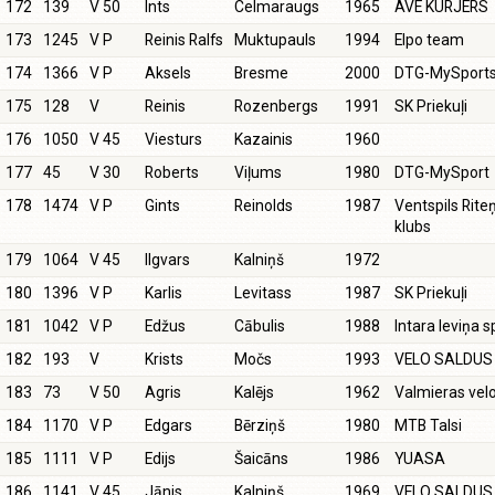
172
139
V 50
Ints
Celmaraugs
1965
AVE KURJERS
173
1245
V P
Reinis Ralfs
Muktupauls
1994
Elpo team
174
1366
V P
Aksels
Bresme
2000
DTG-MySport
175
128
V
Reinis
Rozenbergs
1991
SK Priekuļi
176
1050
V 45
Viesturs
Kazainis
1960
177
45
V 30
Roberts
Viļums
1980
DTG-MySport
178
1474
V P
Gints
Reinolds
1987
Ventspils Rit
klubs
179
1064
V 45
Ilgvars
Kalniņš
1972
180
1396
V P
Karlis
Levitass
1987
SK Priekuļi
181
1042
V P
Edžus
Cābulis
1988
Intara Ieviņa s
182
193
V
Krists
Močs
1993
VELO SALDUS
183
73
V 50
Agris
Kalējs
1962
Valmieras velo
184
1170
V P
Edgars
Bērziņš
1980
MTB Talsi
185
1111
V P
Edijs
Šaicāns
1986
YUASA
186
1141
V 45
Jānis
Kalniņš
1969
VELO SALDUS