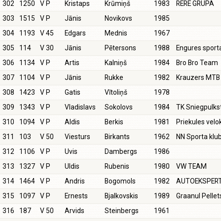
302
1250
V P
Kristaps
Krūmiņš
1983
RERE GRUPA
303
1515
V P
Jānis
Novikovs
1985
304
1193
V 45
Edgars
Mednis
1967
305
114
V 30
Jānis
Pētersons
1988
Engures spor
306
1134
V P
Artis
Kalniņš
1984
Bro Bro Team
307
1104
V P
Jānis
Rukke
1982
Krauzers MTB
308
1423
V P
Gatis
Vītoliņš
1978
309
1343
V P
Vladislavs
Sokolovs
1984
TK Sniegpulks
310
1094
V P
Aldis
Berkis
1981
Priekules velo
311
103
V 50
Viesturs
Birkants
1962
NN Sporta klu
312
1106
V P
Uvis
Dambergs
1986
313
1327
V P
Uldis
Rubenis
1980
VW TEAM
314
1464
V P
Andris
Bogomols
1982
AUTOEKSPER
315
1097
V P
Ernests
Bjalkovskis
1989
Graanul Pellet
316
187
V 50
Arvids
Steinbergs
1961