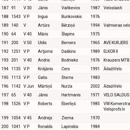
187
91
V 30
Jānis
Vaitkevics
1987
Veloslaisti
188
1543
V P
Ingus
Bunkovskis
1976
189
140
V
Artūrs
Bērziņš
1994
Valmieras velo
190
64
V 40
Māris
Šlapins
1975
191
200
V 50
Uldis
Berners
1965
AVE KURJERS
192
1251
V P
Artjoms
Daškins
1989
ELKOR II
193
201
V 40
Andris
Bodnieks
1976
Krauzers MTB
194
1135
V P
Krišjānis
Cers
1991
ĀdažiVelo
195
1113
V P
Gatis
Šterns
1983
196
1142
V Jun
Mārtiņš
Nurža
2002
ĀdažiVelo
197
65
V 40
Jānis
Hartmanis
1971
VELO SALDUS
198
1526
V P
Roberts
Eberliņš
1985
VW Komerctra
Veloprofs.lv
199
1054
V 45
Andrejs
Ziema
1970
200
1041
V P
Ronalds
Lapinskis
1984