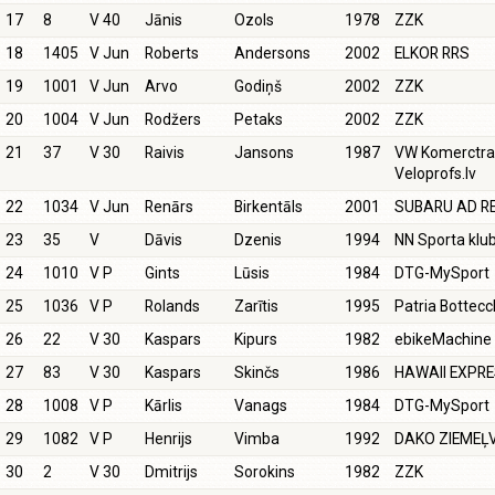
17
8
V 40
Jānis
Ozols
1978
ZZK
18
1405
V Jun
Roberts
Andersons
2002
ELKOR RRS
19
1001
V Jun
Arvo
Godiņš
2002
ZZK
20
1004
V Jun
Rodžers
Petaks
2002
ZZK
21
37
V 30
Raivis
Jansons
1987
VW Komerctra
Veloprofs.lv
22
1034
V Jun
Renārs
Birkentāls
2001
SUBARU AD R
23
35
V
Dāvis
Dzenis
1994
NN Sporta klu
24
1010
V P
Gints
Lūsis
1984
DTG-MySport
25
1036
V P
Rolands
Zarītis
1995
Patria Bottecc
26
22
V 30
Kaspars
Kipurs
1982
ebikeMachine
27
83
V 30
Kaspars
Skinčs
1986
HAWAII EXPR
28
1008
V P
Kārlis
Vanags
1984
DTG-MySport
29
1082
V P
Henrijs
Vimba
1992
DAKO ZIEMEĻ
30
2
V 30
Dmitrijs
Sorokins
1982
ZZK