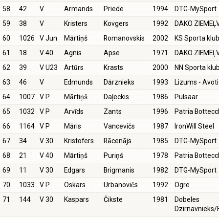
58
42
V
Armands
Priede
1994
DTG-MySport
59
38
V
Kristers
Kovgers
1992
DAKO ZIEMEĻ
60
1026
V Jun
Mārtiņš
Romanovskis
2002
KS Sporta klu
61
18
V 40
Agnis
Apse
1971
DAKO ZIEMEĻ
62
39
V U23
Artūrs
Krasts
2000
NN Sporta klu
63
46
V
Edmunds
Dārznieks
1993
Lizums - Avot
64
1007
V P
Mārtiņš
Daļeckis
1986
Pulsaar
65
1032
V P
Arvīds
Zants
1996
Patria Bottecc
66
1164
V P
Māris
Vancevičs
1987
IronWill Steel
67
34
V 30
Kristofers
Rācenājs
1985
DTG-MySport
68
21
V 40
Mārtiņš
Puriņš
1978
Patria Bottecc
69
11
V 30
Edgars
Brigmanis
1982
DTG-MySport
70
1033
V P
Oskars
Urbanovičs
1992
Ogre
71
144
V 30
Kaspars
Čikste
1981
Dobeles
Dzirnavnieks/