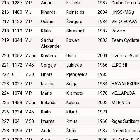
215
1287
V P
Aigars
Krauklis
1987
Grohe Team La
216
1480
V J
Rihards
Reinfelds
2004
ĶNSS/MSĢ
217
1122
V P
Oskars
Švāgers
1984
VELO IECAVA
218
1110
V P
Kārlis
Skrastiņš
1987
ReVelo
219
1344
V J
Sacha
Bowen
2003
Team Cycliste
Alexander
220
1052
V Jun
Kristers
Usārs
2001
Lizums - Avot
221
1172
V 45
Sergejs
Ļubickis
1966
ELKOR III
222
61
V 30
Einārs
Pļehņevičs
1985
223
1027
V P
Nauris
Selga
1984
HAWAII EXPR
224
1074
V P
Māris
Klismets
1976
VELLAPĒDA
225
1459
V Jun
Rolands
Kokins
2002
MTB Nīca
226
1234
V 45
Raitis
Kājinš
1971
227
104
V 50
Imants
Šmits
1966
Rīgas Satiksm
228
1093
V P
Andris
Štrāls
1987
GreenDragon