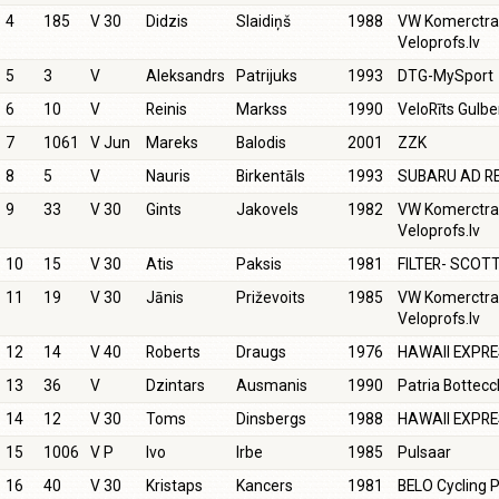
4
185
V 30
Didzis
Slaidiņš
1988
VW Komerctra
Veloprofs.lv
5
3
V
Aleksandrs
Patrijuks
1993
DTG-MySport
6
10
V
Reinis
Markss
1990
VeloRīts Gulb
7
1061
V Jun
Mareks
Balodis
2001
ZZK
8
5
V
Nauris
Birkentāls
1993
SUBARU AD R
9
33
V 30
Gints
Jakovels
1982
VW Komerctra
Veloprofs.lv
10
15
V 30
Atis
Paksis
1981
FILTER- SCOT
11
19
V 30
Jānis
Priževoits
1985
VW Komerctra
Veloprofs.lv
12
14
V 40
Roberts
Draugs
1976
HAWAII EXPR
13
36
V
Dzintars
Ausmanis
1990
Patria Bottecc
14
12
V 30
Toms
Dinsbergs
1988
HAWAII EXPR
15
1006
V P
Ivo
Irbe
1985
Pulsaar
16
40
V 30
Kristaps
Kancers
1981
BELO Cycling P