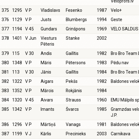
Veloprofs.lv
375
1295
V P
Vladislavs
Fesenko
1987
Velo+
376
1129
V P
Justs
Blumbergs
1994
Geste
377
1194
V 45
Gundars
Grinšpons
1969
VELO SALDUS
378
1401
V Jun
Viesturs
Stanke
2002
Pēteris
379
115
V 30
Andis
Gailītis
1982
Bro Bro Team 
380
1348
V P
Māris
Pētersons
1983
Pēdu nav
381
113
V 30
Jānis
Gailītis
1984
Bro Bro Team 
382
1322
V P
Aigars
Pekšs
1982
Baldones vel
383
1352
V P
Mārcis
Rokjānis
1984
384
1320
V 45
Aivars
Strauss
1960
EMU Mālpils sp
385
1342
V P
Imants
Švarcs
1985
Gramzdas velo
J.P.
386
1296
V P
Mārtiņš
Vanags
1981
Baldones vel
387
1199
V J
Kārlis
Precinieks
2003
Carnikava