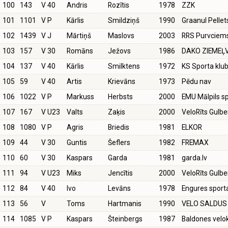
100
143
V 40
Andris
Rozītis
1978
ZZK
101
1101
V P
Kārlis
Smildziņš
1990
Graanul Pellet
102
1439
V J
Mārtiņš
Maslovs
2003
RRS Purvciem
103
157
V 30
Romāns
Ježovs
1986
DAKO ZIEMEĻ
104
137
V 40
Kārlis
Smilktens
1972
KS Sporta klu
105
59
V 40
Artis
Krievāns
1973
Pēdu nav
106
1022
V P
Markuss
Herbsts
2000
EMU Mālpils sp
107
167
V U23
Valts
Zaķis
2000
VeloRīts Gulb
108
1080
V P
Agris
Briedis
1981
ELKOR
109
44
V 30
Guntis
Šeflers
1982
FREMAX
110
60
V 30
Kaspars
Garda
1981
garda.lv
111
94
V U23
Miks
Jencītis
2000
VeloRīts Gulb
112
84
V 40
Ivo
Levāns
1978
Engures spor
113
56
V
Toms
Hartmanis
1990
VELO SALDUS
114
1085
V P
Kaspars
Šteinbergs
1987
Baldones vel