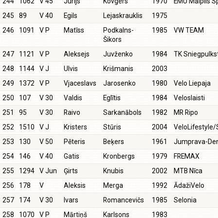
244
1062
V 45
Jurijs
Kovgers
1970
EMU Mālpils S
245
89
V 40
Egils
Lejaskrauklis
1975
246
1091
V P
Matīss
Podkalns-
1985
VW TEAM
Šikors
247
1121
V P
Aleksejs
Juvženko
1984
TK Sniegpulks
248
1144
V J
Ulvis
Krišmanis
2003
249
1372
V P
Vjaceslavs
Jarosenko
1980
Velo Liepaja
250
107
V 30
Valdis
Eglītis
1984
Veloslaisti
251
95
V 30
Raivo
Sarkanābols
1982
MR Ripo
252
1510
V J
Kristers
Stūris
2004
VeloLifestyle
253
130
V 50
Pēteris
Beķers
1961
Jumprava-Den
254
146
V 40
Gatis
Kronbergs
1979
FREMAX
255
1294
V Jun
Ģirts
Knubis
2002
MTB Nīca
256
178
V
Aleksis
Merga
1992
ĀdažiVelo
257
174
V 30
Ivars
Romancevičs
1985
Selonia
258
1070
V P
Mārtiņš
Karlsons
1983