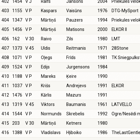
402
1454
V J
Ralfs
Jansons
2004
Priekules velo
403
1155
V P
Kaspars
Vaisūns
1976
DTG-MySport
404
1347
V P
Mārtiņš
Pauzers
1994
Priekules velo
405
1456
V P
Mārtiņš
Matisons
2000
ELKOR II
406
162
V 30
Raivo
Zils
1980
LMT
407
1373
V 45
Uldis
Reitmanis
1971
28Stone
408
1071
V P
Oļegs
Frīds
1981
TK Sniegpulks
409
1524
V P
Edijs
Jurgensons
1984
410
1188
V P
Mareks
Ķeire
1990
411
1037
V P
Krišs
Andrejevs
1991
ELKOR
412
1476
V P
Kārlis
Mazurs
1991
413
1319
V 45
Viktors
Baumanis
1961
LATVELLO
414
1544
V P
Normunds
Skrebelis
1992
Ogre/Nesēdi 
415
203
V 30
Mārtiņš
Ketners
1980
416
1388
V P
Vladislavs
Hļiboiko
1986
TheLastGent