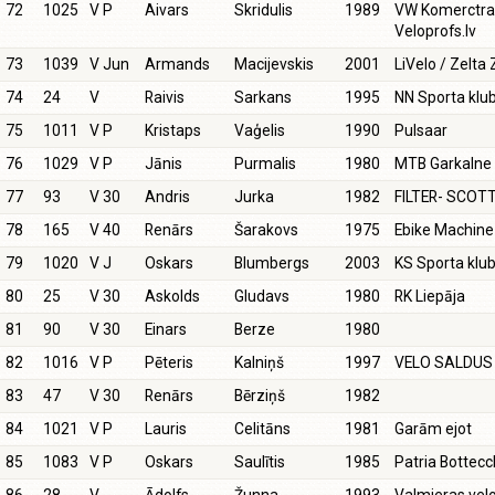
72
1025
V P
Aivars
Skridulis
1989
VW Komerctra
Veloprofs.lv
73
1039
V Jun
Armands
Macijevskis
2001
LiVelo / Zelt
74
24
V
Raivis
Sarkans
1995
NN Sporta klu
75
1011
V P
Kristaps
Vaģelis
1990
Pulsaar
76
1029
V P
Jānis
Purmalis
1980
MTB Garkalne
77
93
V 30
Andris
Jurka
1982
FILTER- SCOT
78
165
V 40
Renārs
Šarakovs
1975
Ebike Machine
79
1020
V J
Oskars
Blumbergs
2003
KS Sporta klu
80
25
V 30
Askolds
Gludavs
1980
RK Liepāja
81
90
V 30
Einars
Berze
1980
82
1016
V P
Pēteris
Kalniņš
1997
VELO SALDUS
83
47
V 30
Renārs
Bērziņš
1982
84
1021
V P
Lauris
Celitāns
1981
Garām ejot
85
1083
V P
Oskars
Saulītis
1985
Patria Bottecc