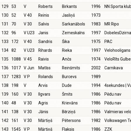
129
53
V
Roberts
Birkants
1996
NN Sporta klu
130
52
V 40
Reinis
Jasliņš
1973
131
70
V 30
Salvis
Sarkanābols
1983
MR Ripo
132
96
V U23
Janis
Zemeskalns
1997
DobelesDzirna
133
172
V 40
Sandris
Šika
1975
PAC
134
82
V U23
Rihards
Rieka
1997
Velohooligans
135
1088
V 45
Raivis
Ančs
1974
VeloRīts Gulb
136
1017
V Jun
Matīss
Reinšmits
2002
Carnikava
137
1283
V P
Rolands
Burcevs
1989
138
198
V
Arvis
Dude
1994
4sekundes | V
139
160
V 30
Ilgvars
Šmits
1986
Pēdu nav
140
48
V 30
Agris
Krievāns
1986
Pēdu nav
141
138
V 30
Jānis
Bērziņš
1986
Valmieras velo
142
161
V 30
Mārtiņš
Pētersons
1982
Volkswagen 
143
1545
V P
Mārtiņš
Flaksis
1986
ZZK