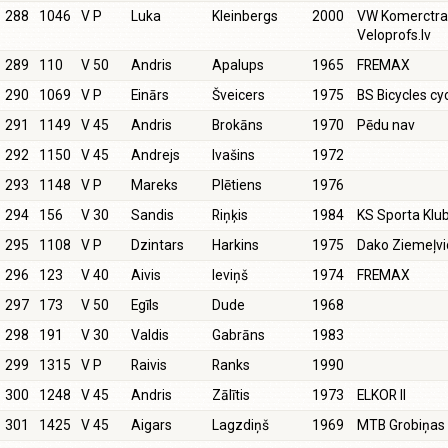
288
1046
V P
Luka
Kleinbergs
2000
VW Komerctran
Veloprofs.lv
289
110
V 50
Andris
Apalups
1965
FREMAX
290
1069
V P
Einārs
Šveicers
1975
BS Bicycles cy
291
1149
V 45
Andris
Brokāns
1970
Pēdu nav
292
1150
V 45
Andrejs
Ivašins
1972
293
1148
V P
Mareks
Plētiens
1976
294
156
V 30
Sandis
Riņķis
1984
KS Sporta Klu
295
1108
V P
Dzintars
Harkins
1975
Dako Ziemeļv
296
123
V 40
Aivis
Ieviņš
1974
FREMAX
297
173
V 50
Egīls
Dude
1968
298
191
V 30
Valdis
Gabrāns
1983
299
1315
V P
Raivis
Ranks
1990
300
1248
V 45
Andris
Zālītis
1973
ELKOR II
301
1425
V 45
Aigars
Lagzdiņš
1969
MTB Grobiņas