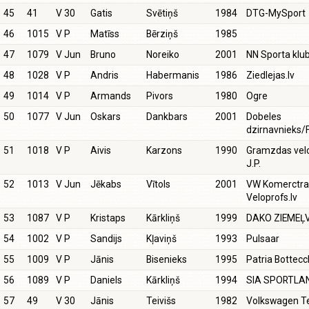
45
41
V 30
Gatis
Svētiņš
1984
DTG-MySport
46
1015
V P
Matīss
Bērziņš
1985
47
1079
V Jun
Bruno
Noreiko
2001
NN Sporta klu
48
1028
V P
Andris
Habermanis
1986
Ziedlejas.lv
49
1014
V P
Armands
Pivors
1980
Ogre
50
1077
V Jun
Oskars
Dankbars
2001
Dobeles
dzirnavnieks/
51
1018
V P
Aivis
Karzons
1990
Gramzdas velo
J.P.
52
1013
V Jun
Jēkabs
Vītols
2001
VW Komerctra
Veloprofs.lv
53
1087
V P
Kristaps
Kārkliņš
1999
DAKO ZIEMEĻ
54
1002
V P
Sandijs
Kļaviņš
1993
Pulsaar
55
1009
V P
Jānis
Bisenieks
1995
Patria Bottecc
56
1089
V P
Daniels
Kārkliņš
1994
SIA SPORTLA
57
49
V 30
Jānis
Teivišs
1982
Volkswagen 