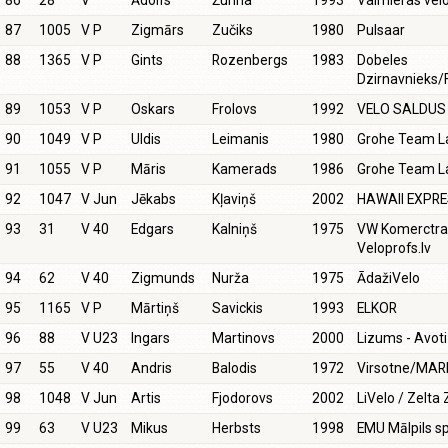
86
28
V
Ādolfs
Žunna
1993
Valmieras velo
87
1005
V P
Zigmārs
Zučiks
1980
Pulsaar
88
1365
V P
Gints
Rozenbergs
1983
Dobeles
Dzirnavnieks/
89
1053
V P
Oskars
Frolovs
1992
VELO SALDUS
90
1049
V P
Uldis
Leimanis
1980
Grohe Team La
91
1055
V P
Māris
Kamerads
1986
Grohe Team La
92
1047
V Jun
Jēkabs
Kļaviņš
2002
HAWAII EXPR
93
31
V 40
Edgars
Kalniņš
1975
VW Komerctran
Veloprofs.lv
94
62
V 40
Zigmunds
Nurža
1975
ĀdažiVelo
95
1165
V P
Mārtiņš
Savickis
1993
ELKOR
96
88
V U23
Ingars
Martinovs
2000
Lizums - Avot
97
55
V 40
Andris
Balodis
1972
Virsotne/MA
98
1048
V Jun
Artis
Fjodorovs
2002
LiVelo / Zelt
99
63
V U23
Mikus
Herbsts
1998
EMU Mālpils sp