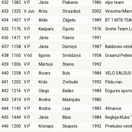
432
1382
V P
Jānis
Plakanis
1986
elpo team
433
1325
V Jun
Artis
Strazdiņš
2002
Virsotne/Mar
434
1407
V P
Aldis
Zēģelis
1989
BT 1 MTB TE
435
1176
V P
Kaspars
Čipots
1976
Grohe Team La
436
1471
V P
Jānis
Fišeris
1991
437
1158
V P
Jānis
Dūmiņš
1987
Baldones vel
438
1160
V 60
Ilgonis
Smildziņš
1958
Graanul Pellet
439
1306
V P
Mārtiņš
Šteins
1992
440
1258
V P
Aivars
Buls
1984
VELO SALDUS
441
1202
V P
Krišs
Zvirbulis
1992
Pēdu nav
442
1216
V P
Oļegs
Baško
1984
Engures spor
443
1414
V P
Andris
Mašnjuks
1980
444
1145
V P
Andris
Leja
1983
4finance
445
1444
V P
Jānis
Bibis
1984
Regbija Klubs 
446
1200
V P
Kristaps
Skapsts
1992
Priekules velo