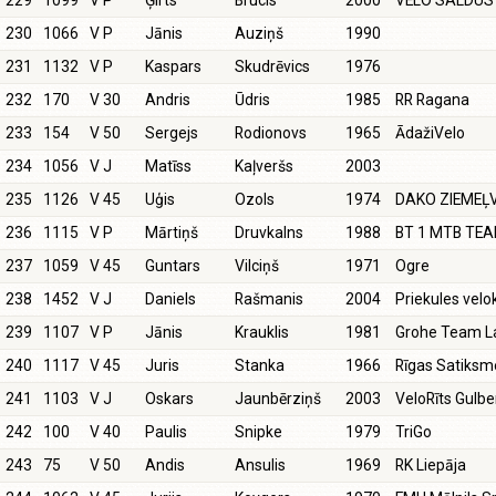
229
1099
V P
Ģirts
Brucis
2000
VELO SALDUS
230
1066
V P
Jānis
Auziņš
1990
231
1132
V P
Kaspars
Skudrēvics
1976
232
170
V 30
Andris
Ūdris
1985
RR Ragana
233
154
V 50
Sergejs
Rodionovs
1965
ĀdažiVelo
234
1056
V J
Matīss
Kaļveršs
2003
235
1126
V 45
Uģis
Ozols
1974
DAKO ZIEMEĻ
236
1115
V P
Mārtiņš
Druvkalns
1988
BT 1 MTB TE
237
1059
V 45
Guntars
Vilciņš
1971
Ogre
238
1452
V J
Daniels
Rašmanis
2004
Priekules velo
239
1107
V P
Jānis
Krauklis
1981
Grohe Team La
240
1117
V 45
Juris
Stanka
1966
Rīgas Satiksm
241
1103
V J
Oskars
Jaunbērziņš
2003
VeloRīts Gulb
242
100
V 40
Paulis
Snipke
1979
TriGo
243
75
V 50
Andis
Ansulis
1969
RK Liepāja