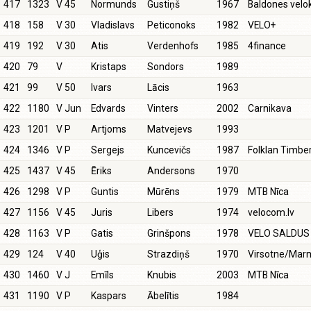
417
1323
V 45
Normunds
Gustiņš
1967
Baldones vel
418
158
V 30
Vladislavs
Peticonoks
1982
VELO+
419
192
V 30
Atis
Verdenhofs
1985
4finance
420
79
V
Kristaps
Sondors
1989
421
99
V 50
Ivars
Lācis
1963
422
1180
V Jun
Edvards
Vinters
2002
Carnikava
423
1201
V P
Artjoms
Matvejevs
1993
424
1346
V P
Sergejs
Kuncevičs
1987
Folklan Timbe
425
1437
V 45
Ēriks
Andersons
1970
426
1298
V P
Guntis
Mūrēns
1979
MTB Nīca
427
1156
V 45
Juris
Libers
1974
velocom.lv
428
1163
V P
Gatis
Grinšpons
1978
VELO SALDUS
429
124
V 40
Uģis
Strazdiņš
1970
Virsotne/Mar
430
1460
V J
Emīls
Knubis
2003
MTB Nīca
431
1190
V P
Kaspars
Ābelītis
1984