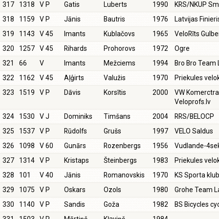
317
1318
V P
Gatis
Luberts
1990
KRS/NKUP Smi
318
1159
V P
Jānis
Bautris
1976
Latvijas Finieri
319
1143
V 45
Imants
Kublačovs
1965
VeloRīts Gulb
320
1257
V 45
Rihards
Prohorovs
1972
Ogre
321
66
V
Imants
Mežciems
1994
Bro Bro Team 
322
1162
V 45
Aļģirts
Valužis
1970
Priekules velo
323
1519
V P
Dāvis
Korsītis
2000
VW Komerctra
Veloprofs.lv
324
1530
V J
Dominiks
Timšans
2004
RRS/BELOCP
325
1537
V P
Rūdolfs
Grušs
1997
VELO Saldus
326
1098
V 60
Gunārs
Rozenbergs
1956
Vudlande-4sek
327
1314
V P
Kristaps
Šteinbergs
1983
Priekules velo
328
101
V 40
Jānis
Romanovskis
1970
KS Sporta klu
329
1075
V P
Oskars
Ozols
1980
Grohe Team La
330
1140
V P
Sandis
Goža
1982
BS Bicycles cy