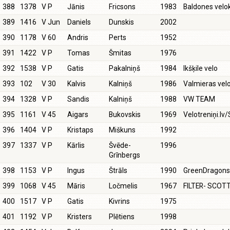
388
1378
V P
Jānis
Fricsons
1983
Baldones vel
389
1416
V Jun
Daniels
Dunskis
2002
390
1178
V 60
Andris
Perts
1952
391
1422
V P
Tomas
Šmitas
1976
392
1538
V P
Gatis
Pakalniņš
1984
Ikšķile velo
393
102
V 30
Kalvis
Kalniņš
1986
Valmieras velo
394
1328
V P
Sandis
Kalniņš
1988
VW TEAM
395
1161
V 45
Aigars
Bukovskis
1969
Velotreniņi.lv
396
1404
V P
Kristaps
Miškuns
1992
397
1337
V P
Kārlis
Švēde-
1996
Grīnbergs
398
1153
V P
Ingus
Štrāls
1990
GreenDragon
399
1068
V 45
Māris
Ločmelis
1967
FILTER- SCOT
400
1517
V P
Gatis
Kivrins
1975
401
1192
V P
Kristers
Plētiens
1998