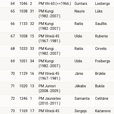
64
1046
2
PM Vīri 60 (<=1966.)
Guntars
Losbergs
65
1038
31
PM Kungi
Nauris
Lūks
(1982.-2007.)
66
1133
32
PM Kungi
Raitis
Saulītis
(1982.-2007.)
67
1058
15
PM Vīrieši 45
Uldis
Rubenis
(1967.-1981.)
68
1033
33
PM Kungi
Raitis
Cirvelis
(1982.-2007.)
69
1051
34
PM Kungi
Uldis
Freibergs
(1982.-2007.)
70
1129
16
PM Vīrieši 45
Jānis
Brūklis
(1967.-1981.)
71
1020
13
PM Juniori
Jēkabs
Bukšs
(2008.-2009.)
72
1246
1
PM Jaunietes
Samanta
Celitāne
(2010.-2011.)
73
1169
17
PM Vīrieši 45
Sergejs
Kačanovs