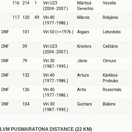
116
214
1
Vīri U23
Mārtiņš
Vecelis
(2004.-2007.)
Severīns
117
120
49
Vīri 40
Mārcis
Rokjānis
(1977.-1986.)
DNF
101
Vīri 50 (<=1976.)
Aigars
Lebedoks
DNF
39
Vīri U23
Kristers
Celitāns
(2004.-2007.)
DNF
79
Vīri 30
Jānis
Cīmurs
(1987.-1995.)
DNF
132
Vīri 40
Arturs
Kārkliņš-
(1977.-1986.)
Probuks
DNF
126
Vīri 40
Artis
Rozentals
(1977.-1986.)
DNF
104
Vīri 30
Guntars
Biškins
(1987.-1995.)
LVM PUSMARATONA DISTANCE (22 KM)