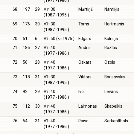
(1977.-1986.)
68
197
29
Vīri 30
Mārtiņš
Namiķis
(1987.-1995.)
69
176
30
Vīri 30
Toms
Hartmanis
(1987.-1995.)
70
51
6
Vīri 50 (<=1976.)
Edgars
Kalniņš
71
186
27
Vīri 40
Andris
Rozītis
(1977.-1986.)
72
56
28
Vīri 40
Oskars
Ozols
(1977.-1986.)
73
118
31
Vīri 30
Viktors
Borisovskis
(1987.-1995.)
74
92
29
Vīri 40
Ivo
Levāns
(1977.-1986.)
75
112
30
Vīri 40
Laimonas
Skabeikis
(1977.-1986.)
76
54
31
Vīri 40
Raivo
Sarkanābols
(1977.-1986.)