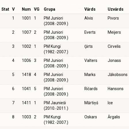
Stat
V
Num
VG
Grupa
Vārds
Uzvārds
1
1001
1
PM Juniori
Alvis
Pivors
(2008.-2009.)
2
1007
2
PM Juniori
Everts
Meijers
(2008.-2009.)
3
1002
1
PM Kungi
Ģirts
Cirvelis
(1982.-2007.)
4
1006
3
PM Juniori
Valters
Jonass
(2008.-2009.)
5
1418
4
PM Juniori
Marks
Jākobsons
(2008.-2009.)
6
1041
5
PM Juniori
Ričards
Hansons
(2008.-2009.)
7
1411
1
PM Jaunieši
Mārtiņš
Ice
(2010.-2011.)
8
1003
2
PM Kungi
Oskars
Ārgalis
(1982.-2007.)