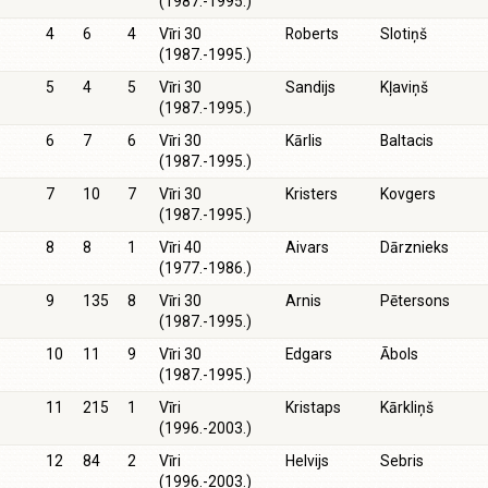
(1987.-1995.)
4
6
4
Vīri 30
Roberts
Slotiņš
(1987.-1995.)
5
4
5
Vīri 30
Sandijs
Kļaviņš
(1987.-1995.)
6
7
6
Vīri 30
Kārlis
Baltacis
(1987.-1995.)
7
10
7
Vīri 30
Kristers
Kovgers
(1987.-1995.)
8
8
1
Vīri 40
Aivars
Dārznieks
(1977.-1986.)
9
135
8
Vīri 30
Arnis
Pētersons
(1987.-1995.)
10
11
9
Vīri 30
Edgars
Ābols
(1987.-1995.)
11
215
1
Vīri
Kristaps
Kārkliņš
(1996.-2003.)
12
84
2
Vīri
Helvijs
Sebris
(1996.-2003.)