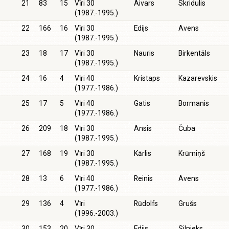
21
83
15
Vīri 30
Aivars
Skridulis
(1987.-1995.)
22
166
16
Vīri 30
Edijs
Avens
(1987.-1995.)
23
18
17
Vīri 30
Nauris
Birkentāls
(1987.-1995.)
24
16
4
Vīri 40
Kristaps
Kazarevskis
(1977.-1986.)
25
17
5
Vīri 40
Gatis
Bormanis
(1977.-1986.)
26
209
18
Vīri 30
Ansis
Čuba
(1987.-1995.)
27
168
19
Vīri 30
Kārlis
Krūmiņš
(1987.-1995.)
28
13
6
Vīri 40
Reinis
Avens
(1977.-1986.)
29
136
4
Vīri
Rūdolfs
Grušs
(1996.-2003.)
30
153
20
Vīri 30
Edijs
Silnieks