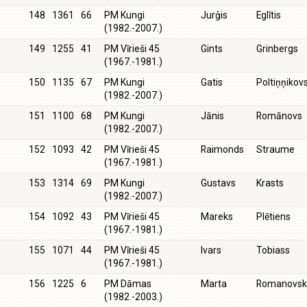
148
1361
66
PM Kungi
Jurģis
Eglītis
(1982.-2007.)
149
1255
41
PM Vīrieši 45
Gints
Grinbergs
(1967.-1981.)
150
1135
67
PM Kungi
Gatis
Poltiņņikov
(1982.-2007.)
151
1100
68
PM Kungi
Jānis
Romānovs
(1982.-2007.)
152
1093
42
PM Vīrieši 45
Raimonds
Straume
(1967.-1981.)
153
1314
69
PM Kungi
Gustavs
Krasts
(1982.-2007.)
154
1092
43
PM Vīrieši 45
Mareks
Plētiens
(1967.-1981.)
155
1071
44
PM Vīrieši 45
Ivars
Tobiass
(1967.-1981.)
156
1225
6
PM Dāmas
Marta
Romanovsk
(1982.-2003.)