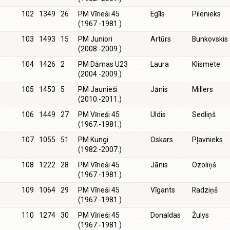
102
1349
26
PM Vīrieši 45
Egīls
Pilenieks
(1967.-1981.)
103
1493
15
PM Juniori
Artūrs
Bunkovskis
(2008.-2009.)
104
1426
2
PM Dāmas U23
Laura
Klismete
(2004.-2009.)
105
1453
5
PM Jaunieši
Jānis
Millers
(2010.-2011.)
106
1449
27
PM Vīrieši 45
Uldis
Sedliņš
(1967.-1981.)
107
1055
51
PM Kungi
Oskars
Pļavnieks
(1982.-2007.)
108
1222
28
PM Vīrieši 45
Jānis
Ozoliņš
(1967.-1981.)
109
1064
29
PM Vīrieši 45
Vīgants
Radziņš
(1967.-1981.)
110
1274
30
PM Vīrieši 45
Donaldas
Žulys
(1967.-1981.)