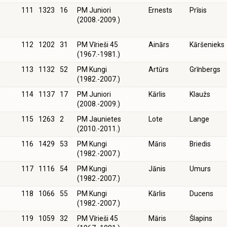
111
1323
16
PM Juniori
Ernests
Prīsis
(2008.-2009.)
112
1202
31
PM Vīrieši 45
Ainārs
Kāršenieks
(1967.-1981.)
113
1132
52
PM Kungi
Artūrs
Grīnbergs
(1982.-2007.)
114
1137
17
PM Juniori
Kārlis
Klaužs
(2008.-2009.)
115
1263
2
PM Jaunietes
Lote
Lange
(2010.-2011.)
116
1429
53
PM Kungi
Māris
Briedis
(1982.-2007.)
117
1116
54
PM Kungi
Jānis
Umurs
(1982.-2007.)
118
1066
55
PM Kungi
Kārlis
Ducens
(1982.-2007.)
119
1059
32
PM Vīrieši 45
Māris
Šlapins