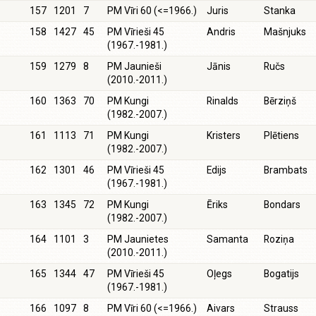
157
1201
7
PM Vīri 60 (<=1966.)
Juris
Stanka
158
1427
45
PM Vīrieši 45
Andris
Mašnjuks
(1967.-1981.)
159
1279
8
PM Jaunieši
Jānis
Ručs
(2010.-2011.)
160
1363
70
PM Kungi
Rinalds
Bērziņš
(1982.-2007.)
161
1113
71
PM Kungi
Kristers
Plētiens
(1982.-2007.)
162
1301
46
PM Vīrieši 45
Edijs
Brambats
(1967.-1981.)
163
1345
72
PM Kungi
Ēriks
Bondars
(1982.-2007.)
164
1101
3
PM Jaunietes
Samanta
Roziņa
(2010.-2011.)
165
1344
47
PM Vīrieši 45
Oļegs
Bogatijs
(1967.-1981.)
166
1097
8
PM Vīri 60 (<=1966.)
Aivars
Strauss