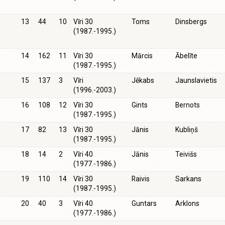
13
44
10
Vīri 30
Toms
Dinsbergs
(1987.-1995.)
14
162
11
Vīri 30
Mārcis
Ābelīte
(1987.-1995.)
15
137
3
Vīri
Jēkabs
Jaunslavietis
(1996.-2003.)
16
108
12
Vīri 30
Gints
Bernots
(1987.-1995.)
17
82
13
Vīri 30
Jānis
Kubliņš
(1987.-1995.)
18
14
2
Vīri 40
Jānis
Teivišs
(1977.-1986.)
19
110
14
Vīri 30
Raivis
Sarkans
(1987.-1995.)
20
40
3
Vīri 40
Guntars
Arklons
(1977.-1986.)