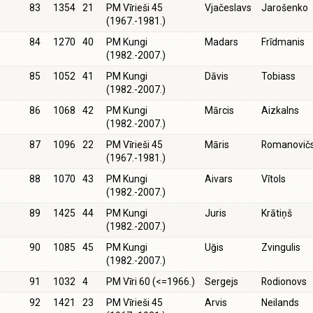
83
1354
21
PM Vīrieši 45
Vjačeslavs
Jarošenko
(1967.-1981.)
84
1270
40
PM Kungi
Madars
Frīdmanis
(1982.-2007.)
85
1052
41
PM Kungi
Dāvis
Tobiass
(1982.-2007.)
86
1068
42
PM Kungi
Mārcis
Aizkalns
(1982.-2007.)
87
1096
22
PM Vīrieši 45
Māris
Romanovič
(1967.-1981.)
88
1070
43
PM Kungi
Aivars
Vītols
(1982.-2007.)
89
1425
44
PM Kungi
Juris
Krātiņš
(1982.-2007.)
90
1085
45
PM Kungi
Uğis
Zvingulis
(1982.-2007.)
91
1032
4
PM Vīri 60 (<=1966.)
Sergejs
Rodionovs
92
1421
23
PM Vīrieši 45
Arvis
Neilands