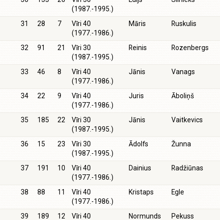
(1987.-1995.)
31
28
7
Vīri 40
Māris
Ruskulis
(1977.-1986.)
32
91
21
Vīri 30
Reinis
Rozenbergs
(1987.-1995.)
33
46
8
Vīri 40
Jānis
Vanags
(1977.-1986.)
34
22
9
Vīri 40
Juris
Āboliņš
(1977.-1986.)
35
185
22
Vīri 30
Jānis
Vaitkevics
(1987.-1995.)
36
15
23
Vīri 30
Ādolfs
Žunna
(1987.-1995.)
37
191
10
Vīri 40
Dainius
Radžiūnas
(1977.-1986.)
38
88
11
Vīri 40
Kristaps
Egle
(1977.-1986.)
39
189
12
Vīri 40
Normunds
Pekuss