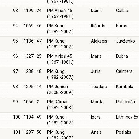
(1967.-1981.)
93
1199
24
PM Vīrieši 45
Dainis
Gulbis
(1967.-1981.)
94
1069
46
PM Kungi
Ričards
Krims
(1982.-2007.)
95
1136
47
PM Kungi
Aleksejs
Juvženko
(1982.-2007.)
96
1327
25
PM Vīrieši 45
Maris
Dubra
(1967.-1981.)
97
1238
48
PM Kungi
Juris
Ceimers
(1982.-2007.)
98
1295
14
PM Juniori
Teodors
Kambala
(2008.-2009.)
99
1056
2
PM Dāmas
Monta
Pauloviča
(1982.-2003.)
100
1104
49
PM Kungi
Igors
Eitminovičs
(1982.-2007.)
101
1297
50
PM Kungi
Ansis
Peslaks
(1982.-2007.)