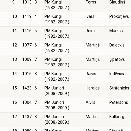
9
1013
3
PM Kungi
Toms
Glaudiņš
(1982.-2007.)
10
1419
4
PM Kungi
Ivars
Prokofjevs
(1982.-2007.)
11
1416
5
PM Kungi
Reinis
Markss
(1982.-2007.)
12
1077
6
PM Kungi
Mārtiņš
Daļeckis
(1982.-2007.)
13
1009
7
PM Kungi
Mārtiņš
Ļipatovs
(1982.-2007.)
14
1016
8
PM Kungi
Raivis
Indēvics
(1982.-2007.)
15
1423
6
PM Juniori
Haralds
Strādnieks
(2008.-2009.)
16
1004
7
PM Juniori
Alvils
Pētersons
(2008.-2009.)
17
1437
8
PM Juniori
Martin
Kullberg
(2008.-2009.)