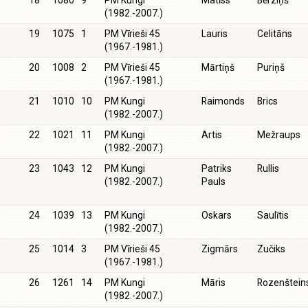
18
1080
9
PM Kungi
Matīss
Bērziņš
(1982.-2007.)
19
1075
1
PM Vīrieši 45
Lauris
Celitāns
(1967.-1981.)
20
1008
2
PM Vīrieši 45
Mārtiņš
Puriņš
(1967.-1981.)
21
1010
10
PM Kungi
Raimonds
Brics
(1982.-2007.)
22
1021
11
PM Kungi
Artis
Mežraups
(1982.-2007.)
23
1043
12
PM Kungi
Patriks
Rullis
(1982.-2007.)
Pauls
24
1039
13
PM Kungi
Oskars
Saulītis
(1982.-2007.)
25
1014
3
PM Vīrieši 45
Zigmārs
Zučiks
(1967.-1981.)
26
1261
14
PM Kungi
Māris
Rozenštein
(1982.-2007.)