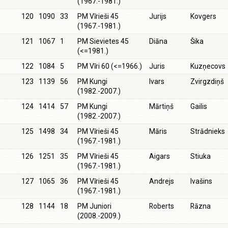
(1967.-1981.)
120
1090
33
PM Vīrieši 45
Jurijs
Kovgers
(1967.-1981.)
121
1067
1
PM Sievietes 45
Diāna
Šika
(<=1981.)
122
1084
5
PM Vīri 60 (<=1966.)
Juris
Kuzņecovs
123
1139
56
PM Kungi
Ivars
Zvirgzdiņš
(1982.-2007.)
124
1414
57
PM Kungi
Mārtiņš
Gailis
(1982.-2007.)
125
1498
34
PM Vīrieši 45
Māris
Strādnieks
(1967.-1981.)
126
1251
35
PM Vīrieši 45
Aigars
Stiuka
(1967.-1981.)
127
1065
36
PM Vīrieši 45
Andrejs
Ivašins
(1967.-1981.)
128
1144
18
PM Juniori
Roberts
Rāzna
(2008.-2009.)