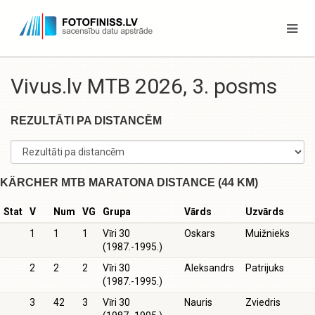
Vivus.lv MTB 2026, 3. posms
REZULTĀTI PA DISTANCĒM
KÄRCHER MTB MARATONA DISTANCE (44 KM)
Stat
V
Num
VG
Grupa
Vārds
Uzvārds
1
1
1
Vīri 30
Oskars
Muižnieks
(1987.-1995.)
2
2
2
Vīri 30
Aleksandrs
Patrijuks
(1987.-1995.)
3
42
3
Vīri 30
Nauris
Zviedris