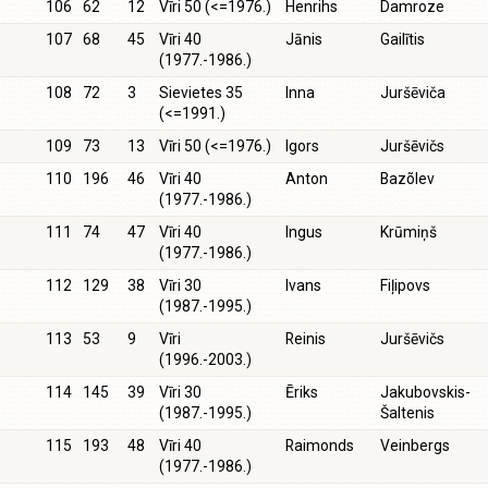
106
62
12
Vīri 50 (<=1976.)
Henrihs
Damroze
107
68
45
Vīri 40
Jānis
Gailītis
(1977.-1986.)
108
72
3
Sievietes 35
Inna
Juršēviča
(<=1991.)
109
73
13
Vīri 50 (<=1976.)
Igors
Juršēvičs
110
196
46
Vīri 40
Anton
Bazõlev
(1977.-1986.)
111
74
47
Vīri 40
Ingus
Krūmiņš
(1977.-1986.)
112
129
38
Vīri 30
Ivans
Fiļipovs
(1987.-1995.)
113
53
9
Vīri
Reinis
Juršēvičs
(1996.-2003.)
114
145
39
Vīri 30
Ēriks
Jakubovskis-
(1987.-1995.)
Šaltenis
115
193
48
Vīri 40
Raimonds
Veinbergs
(1977.-1986.)