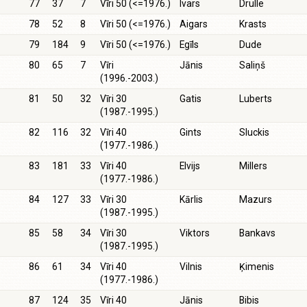
77
37
7
Vīri 50 (<=1976.)
Ivars
Drulle
78
52
8
Vīri 50 (<=1976.)
Aigars
Krasts
79
184
9
Vīri 50 (<=1976.)
Egīls
Dude
80
65
7
Vīri
Jānis
Saliņš
(1996.-2003.)
81
50
32
Vīri 30
Gatis
Luberts
(1987.-1995.)
82
116
32
Vīri 40
Gints
Sluckis
(1977.-1986.)
83
181
33
Vīri 40
Elvijs
Millers
(1977.-1986.)
84
127
33
Vīri 30
Kārlis
Mazurs
(1987.-1995.)
85
58
34
Vīri 30
Viktors
Bankavs
(1987.-1995.)
86
61
34
Vīri 40
Vilnis
Ķimenis
(1977.-1986.)
87
124
35
Vīri 40
Jānis
Bibis