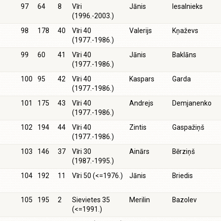
97
64
8
Vīri
Jānis
Iesalnieks
(1996.-2003.)
98
178
40
Vīri 40
Valerijs
Kņaževs
(1977.-1986.)
99
60
41
Vīri 40
Jānis
Baklāns
(1977.-1986.)
100
95
42
Vīri 40
Kaspars
Garda
(1977.-1986.)
101
175
43
Vīri 40
Andrejs
Demjanenko
(1977.-1986.)
102
194
44
Vīri 40
Zintis
Gaspažiņš
(1977.-1986.)
103
146
37
Vīri 30
Ainārs
Bērziņš
(1987.-1995.)
104
192
11
Vīri 50 (<=1976.)
Jānis
Briedis
105
195
2
Sievietes 35
Merilin
Bazolev
(<=1991.)