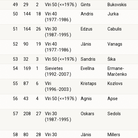
49
29
2
Vīri 50 (<=1976.)
Gints
Bukovskis
50
144
18
Vīri 40
Andris
Jurka
(1977.-1986.)
51
164
26
Vīri 30
Edzus
Cabulis
(1987.-1995.)
52
90
19
Vīri 40
Jānis
Vanags
(1977.-1986.)
53
32
3
Vīri 50 (<=1976.)
Sandris
Šika
54
169
1
Sievietes
Evelīna
Ermane-
(1992.-2007.)
Marčenko
55
87
6
Vīri
Kristaps
Kozlovs
(1996.-2003.)
56
43
4
Vīri 50 (<=1976.)
Agnis
Apse
57
208
27
Vīri 30
Oskars
Sedols
(1987.-1995.)
58
80
28
Vīri 30
Jānis
Millers