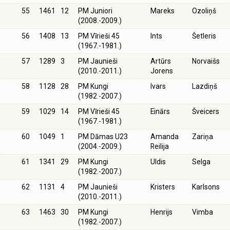
55
1461
12
PM Juniori
Mareks
Ozoliņš
(2008.-2009.)
56
1408
13
PM Vīrieši 45
Ints
Šetleris
(1967.-1981.)
57
1289
3
PM Jaunieši
Artūrs
Norvaišs
(2010.-2011.)
Jorens
58
1128
28
PM Kungi
Ivars
Lazdiņš
(1982.-2007.)
59
1029
14
PM Vīrieši 45
Einārs
Šveicers
(1967.-1981.)
60
1049
1
PM Dāmas U23
Amanda
Zariņa
(2004.-2009.)
Reilija
61
1341
29
PM Kungi
Uldis
Selga
(1982.-2007.)
62
1131
4
PM Jaunieši
Kristers
Karlsons
(2010.-2011.)
63
1463
30
PM Kungi
Henrijs
Vimba
(1982.-2007.)