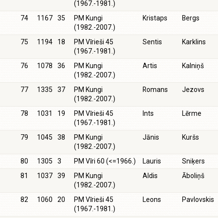
(1967.-1981.)
74
1167
35
PM Kungi
Kristaps
Bergs
(1982.-2007.)
75
1194
18
PM Vīrieši 45
Sentis
Karklins
(1967.-1981.)
76
1078
36
PM Kungi
Artis
Kalniņš
(1982.-2007.)
77
1335
37
PM Kungi
Romans
Jezovs
(1982.-2007.)
78
1031
19
PM Vīrieši 45
Ints
Lērme
(1967.-1981.)
79
1045
38
PM Kungi
Jānis
Kuršs
(1982.-2007.)
80
1305
3
PM Vīri 60 (<=1966.)
Lauris
Sniķers
81
1037
39
PM Kungi
Aldis
Āboliņš
(1982.-2007.)
82
1060
20
PM Vīrieši 45
Leons
Pavlovskis
(1967.-1981.)