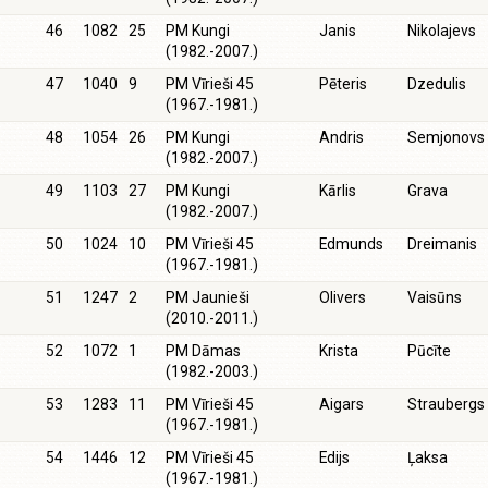
46
1082
25
PM Kungi
Janis
Nikolajevs
(1982.-2007.)
47
1040
9
PM Vīrieši 45
Pēteris
Dzedulis
(1967.-1981.)
48
1054
26
PM Kungi
Andris
Semjonovs
(1982.-2007.)
49
1103
27
PM Kungi
Kārlis
Grava
(1982.-2007.)
50
1024
10
PM Vīrieši 45
Edmunds
Dreimanis
(1967.-1981.)
51
1247
2
PM Jaunieši
Olivers
Vaisūns
(2010.-2011.)
52
1072
1
PM Dāmas
Krista
Pūcīte
(1982.-2003.)
53
1283
11
PM Vīrieši 45
Aigars
Straubergs
(1967.-1981.)
54
1446
12
PM Vīrieši 45
Edijs
Ļaksa
(1967.-1981.)