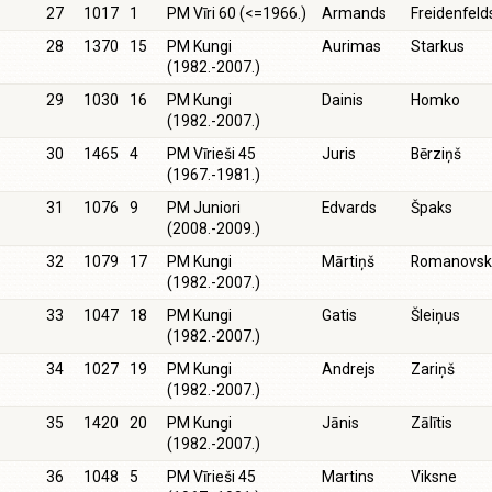
27
1017
1
PM Vīri 60 (<=1966.)
Armands
Freidenfeld
28
1370
15
PM Kungi
Aurimas
Starkus
(1982.-2007.)
29
1030
16
PM Kungi
Dainis
Homko
(1982.-2007.)
30
1465
4
PM Vīrieši 45
Juris
Bērziņš
(1967.-1981.)
31
1076
9
PM Juniori
Edvards
Špaks
(2008.-2009.)
32
1079
17
PM Kungi
Mārtiņš
Romanovsk
(1982.-2007.)
33
1047
18
PM Kungi
Gatis
Šleiņus
(1982.-2007.)
34
1027
19
PM Kungi
Andrejs
Zariņš
(1982.-2007.)
35
1420
20
PM Kungi
Jānis
Zālītis
(1982.-2007.)
36
1048
5
PM Vīrieši 45
Martins
Viksne