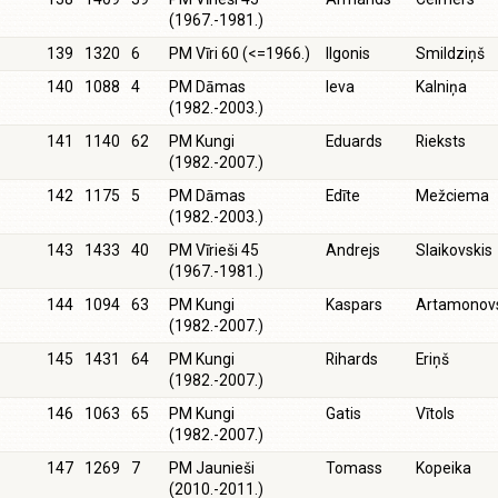
(1967.-1981.)
139
1320
6
PM Vīri 60 (<=1966.)
Ilgonis
Smildziņš
140
1088
4
PM Dāmas
Ieva
Kalniņa
(1982.-2003.)
141
1140
62
PM Kungi
Eduards
Rieksts
(1982.-2007.)
142
1175
5
PM Dāmas
Edīte
Mežciema
(1982.-2003.)
143
1433
40
PM Vīrieši 45
Andrejs
Slaikovskis
(1967.-1981.)
144
1094
63
PM Kungi
Kaspars
Artamonov
(1982.-2007.)
145
1431
64
PM Kungi
Rihards
Eriņš
(1982.-2007.)
146
1063
65
PM Kungi
Gatis
Vītols
(1982.-2007.)
147
1269
7
PM Jaunieši
Tomass
Kopeika
(2010.-2011.)