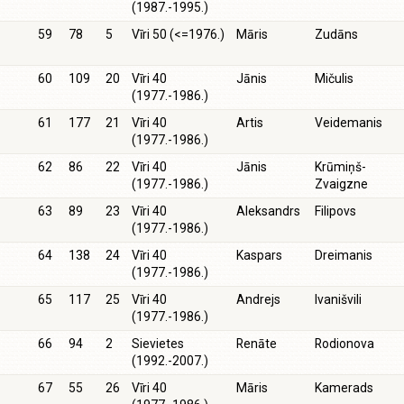
(1987.-1995.)
59
78
5
Vīri 50 (<=1976.)
Māris
Zudāns
60
109
20
Vīri 40
Jānis
Mičulis
(1977.-1986.)
61
177
21
Vīri 40
Artis
Veidemanis
(1977.-1986.)
62
86
22
Vīri 40
Jānis
Krūmiņš-
(1977.-1986.)
Zvaigzne
63
89
23
Vīri 40
Aleksandrs
Filipovs
(1977.-1986.)
64
138
24
Vīri 40
Kaspars
Dreimanis
(1977.-1986.)
65
117
25
Vīri 40
Andrejs
Ivanišvili
(1977.-1986.)
66
94
2
Sievietes
Renāte
Rodionova
(1992.-2007.)
67
55
26
Vīri 40
Māris
Kamerads