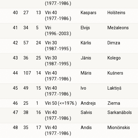
(1977.-1986.)
40
27
13
Vīri 40
Kaspars
Holšteins
(1977.-1986.)
41
34
5
Vīri
Elvijs
Mežaleons
(1996.-2003.)
42
57
24
Vīri 30
Kārlis
Dimza
(1987.-1995.)
43
36
25
Vīri 30
Jānis
Kolego
(1987.-1995.)
44
107
14
Vīri 40
Māris
Kušners
(1977.-1986.)
45
49
15
Vīri 40
Ivo
Laktiņš
(1977.-1986.)
46
25
1
Vīri 50 (<=1976.)
Andrejs
Ziema
47
38
16
Vīri 40
Salvis
Sarkanābols
(1977.-1986.)
48
35
17
Vīri 40
Andis
Miončinskis
(1977.-1986.)