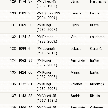
129
1174
37
PM Vīrieši 45
Jānis
Hartmanis
(1967.-1981.)
130
1102
3
PM Dāmas U23
Lauma
Lange
(2004.-2009.)
131
1369
58
PM Kungi
Jānis
Braže
(1982.-2007.)
132
1124
3
PM Dāmas
Vita
Ļaudama
(1982.-2003.)
133
1099
6
PM Jaunieši
Lukass
Garančs
(2010.-2011.)
134
1062
59
PM Kungi
Armands
Eglītis
(1982.-2007.)
135
1424
60
PM Kungi
Mairis
Eglitis
(1982.-2007.)
136
1172
61
PM Kungi
Rolands
Kundziņš
(1982.-2007.)
137
1143
38
PM Vīrieši 45
Andris
Ribulis
(1967.-1981.)
138
1409
39
PM Vīrieši 45
Armands
Ceimers