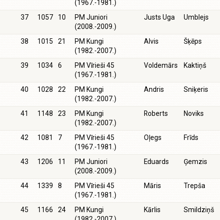
(1967.-1981.)
37
1057
10
PM Juniori
Justs Uga
Umblejs
(2008.-2009.)
38
1015
21
PM Kungi
Alvis
Šķēps
(1982.-2007.)
39
1034
6
PM Vīrieši 45
Voldemārs
Kaktiņš
(1967.-1981.)
40
1028
22
PM Kungi
Andris
Sniķeris
(1982.-2007.)
41
1148
23
PM Kungi
Roberts
Noviks
(1982.-2007.)
42
1081
7
PM Vīrieši 45
Oļegs
Frīds
(1967.-1981.)
43
1206
11
PM Juniori
Eduards
Ģemzis
(2008.-2009.)
44
1339
8
PM Vīrieši 45
Māris
Trepša
(1967.-1981.)
45
1166
24
PM Kungi
Kārlis
Smildziņš
(1982.-2007.)