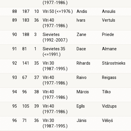
(1977.-1986.)
88
187
10
Vīri 50 (<=1976.)
Andis
Ansulis
89
183
36
Vīri 40
Ivars
Vertuls
(1977.-1986.)
90
188
3
Sievietes
Zane
Priede
(1992.-2007.)
91
81
1
Sievietes 35
Dace
Almane
(<=1991.)
92
141
35
Vīri 30
Rihards
Stārostnieks
(1987.-1995.)
93
67
37
Vīri 40
Raivo
Reigass
(1977.-1986.)
94
96
38
Vīri 40
Mārcis
Tilko
(1977.-1986.)
95
105
39
Vīri 40
Egīls
Vidžups
(1977.-1986.)
96
71
36
Vīri 30
Jānis
Vēliņš
(1987.-1995.)