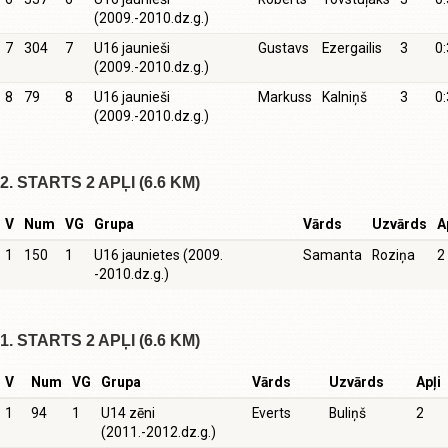
(2009.-2010.dz.g.)
7
304
7
U16 jaunieši
Gustavs
Ezergailis
3
0:
(2009.-2010.dz.g.)
8
79
8
U16 jaunieši
Markuss
Kalniņš
3
0:
(2009.-2010.dz.g.)
2. STARTS 2 APĻI (6.6 KM)
V
Num
VG
Grupa
Vārds
Uzvārds
A
1
150
1
U16 jaunietes (2009.
Samanta
Roziņa
2
-2010.dz.g.)
1. STARTS 2 APĻI (6.6 KM)
V
Num
VG
Grupa
Vārds
Uzvārds
Apļi
1
94
1
U14 zēni
Everts
Buliņš
2
(2011.-2012.dz.g.)