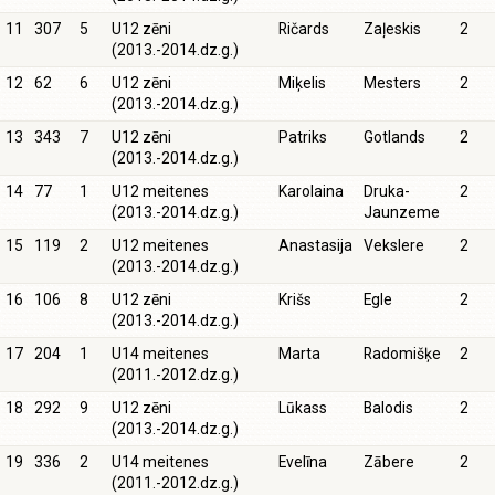
11
307
5
U12 zēni
Ričards
Zaļeskis
2
(2013.-2014.dz.g.)
12
62
6
U12 zēni
Miķelis
Mesters
2
(2013.-2014.dz.g.)
13
343
7
U12 zēni
Patriks
Gotlands
2
(2013.-2014.dz.g.)
14
77
1
U12 meitenes
Karolaina
Druka-
2
(2013.-2014.dz.g.)
Jaunzeme
15
119
2
U12 meitenes
Anastasija
Vekslere
2
(2013.-2014.dz.g.)
16
106
8
U12 zēni
Krišs
Egle
2
(2013.-2014.dz.g.)
17
204
1
U14 meitenes
Marta
Radomišķe
2
(2011.-2012.dz.g.)
18
292
9
U12 zēni
Lūkass
Balodis
2
(2013.-2014.dz.g.)
19
336
2
U14 meitenes
Evelīna
Zābere
2
(2011.-2012.dz.g.)