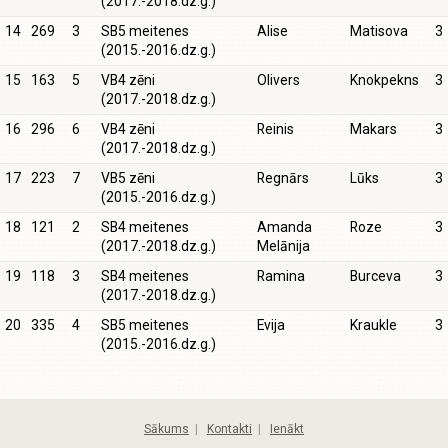
(2017.-2018.dz.g.)
14
269
3
SB5 meitenes
Alise
Matisova
3
(2015.-2016.dz.g.)
15
163
5
VB4 zēni
Olivers
Knokpekns
3
(2017.-2018.dz.g.)
16
296
6
VB4 zēni
Reinis
Makars
3
(2017.-2018.dz.g.)
17
223
7
VB5 zēni
Regnārs
Lūks
3
(2015.-2016.dz.g.)
18
121
2
SB4 meitenes
Amanda
Roze
3
(2017.-2018.dz.g.)
Melānija
19
118
3
SB4 meitenes
Ramina
Burceva
3
(2017.-2018.dz.g.)
20
335
4
SB5 meitenes
Evija
Kraukle
3
(2015.-2016.dz.g.)
Sākums
|
Kontakti
|
Ienākt