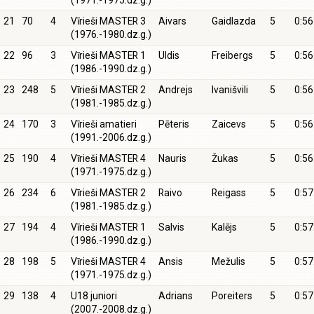
(1971.-1975.dz.g.)
21
70
4
Vīrieši MASTER 3
Aivars
Gaidlazda
5
0:56
(1976.-1980.dz.g.)
22
96
3
Vīrieši MASTER 1
Uldis
Freibergs
5
0:56
(1986.-1990.dz.g.)
23
248
5
Vīrieši MASTER 2
Andrejs
Ivanišvili
5
0:56
(1981.-1985.dz.g.)
24
170
3
Vīrieši amatieri
Pēteris
Zaicevs
5
0:56
(1991.-2006.dz.g.)
25
190
4
Vīrieši MASTER 4
Nauris
Žukas
5
0:56
(1971.-1975.dz.g.)
26
234
6
Vīrieši MASTER 2
Raivo
Reigass
5
0:57
(1981.-1985.dz.g.)
27
194
4
Vīrieši MASTER 1
Salvis
Kalējs
5
0:57
(1986.-1990.dz.g.)
28
198
5
Vīrieši MASTER 4
Ansis
Mežulis
5
0:57
(1971.-1975.dz.g.)
29
138
4
U18 juniori
Adrians
Poreiters
5
0:57
(2007.-2008.dz.g.)