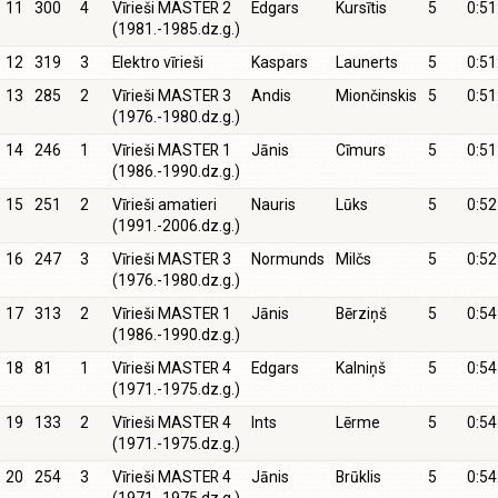
11
300
4
Vīrieši MASTER 2
Edgars
Kursītis
5
0:51
(1981.-1985.dz.g.)
12
319
3
Elektro vīrieši
Kaspars
Launerts
5
0:51
13
285
2
Vīrieši MASTER 3
Andis
Miončinskis
5
0:51
(1976.-1980.dz.g.)
14
246
1
Vīrieši MASTER 1
Jānis
Cīmurs
5
0:51
(1986.-1990.dz.g.)
15
251
2
Vīrieši amatieri
Nauris
Lūks
5
0:52
(1991.-2006.dz.g.)
16
247
3
Vīrieši MASTER 3
Normunds
Milčs
5
0:52
(1976.-1980.dz.g.)
17
313
2
Vīrieši MASTER 1
Jānis
Bērziņš
5
0:54
(1986.-1990.dz.g.)
18
81
1
Vīrieši MASTER 4
Edgars
Kalniņš
5
0:54
(1971.-1975.dz.g.)
19
133
2
Vīrieši MASTER 4
Ints
Lērme
5
0:54
(1971.-1975.dz.g.)
20
254
3
Vīrieši MASTER 4
Jānis
Brūklis
5
0:54