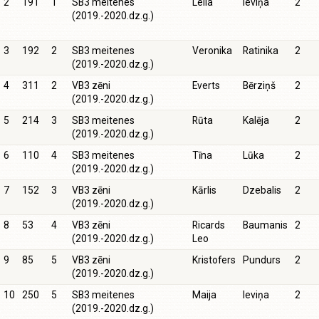
2
191
1
SB3 meitenes
Leila
Ieviņa
2
(2019.-2020.dz.g.)
3
192
2
SB3 meitenes
Veronika
Ratinika
2
(2019.-2020.dz.g.)
4
311
2
VB3 zēni
Everts
Bērziņš
2
(2019.-2020.dz.g.)
5
214
3
SB3 meitenes
Rūta
Kalēja
2
(2019.-2020.dz.g.)
6
110
4
SB3 meitenes
Tīna
Lūka
2
(2019.-2020.dz.g.)
7
152
3
VB3 zēni
Kārlis
Dzebalis
2
(2019.-2020.dz.g.)
8
53
4
VB3 zēni
Ricards
Baumanis
2
(2019.-2020.dz.g.)
Leo
9
85
5
VB3 zēni
Kristofers
Pundurs
2
(2019.-2020.dz.g.)
10
250
5
SB3 meitenes
Maija
Ieviņa
2
(2019.-2020.dz.g.)