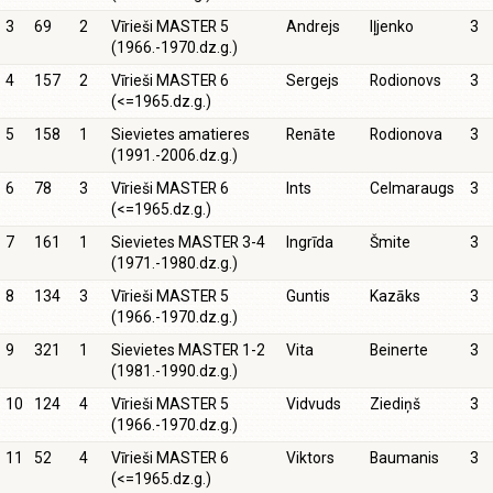
3
69
2
Vīrieši MASTER 5
Andrejs
Iļjenko
3
(1966.-1970.dz.g.)
4
157
2
Vīrieši MASTER 6
Sergejs
Rodionovs
3
(<=1965.dz.g.)
5
158
1
Sievietes amatieres
Renāte
Rodionova
3
(1991.-2006.dz.g.)
6
78
3
Vīrieši MASTER 6
Ints
Celmaraugs
3
(<=1965.dz.g.)
7
161
1
Sievietes MASTER 3-4
Ingrīda
Šmite
3
(1971.-1980.dz.g.)
8
134
3
Vīrieši MASTER 5
Guntis
Kazāks
3
(1966.-1970.dz.g.)
9
321
1
Sievietes MASTER 1-2
Vita
Beinerte
3
(1981.-1990.dz.g.)
10
124
4
Vīrieši MASTER 5
Vidvuds
Ziediņš
3
(1966.-1970.dz.g.)
11
52
4
Vīrieši MASTER 6
Viktors
Baumanis
3
(<=1965.dz.g.)