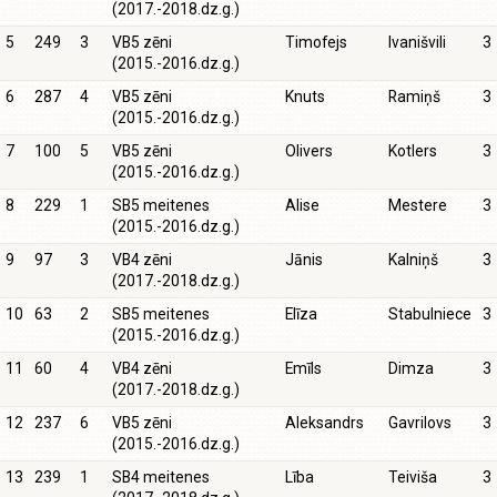
(2017.-2018.dz.g.)
5
249
3
VB5 zēni
Timofejs
Ivanišvili
3
(2015.-2016.dz.g.)
6
287
4
VB5 zēni
Knuts
Ramiņš
3
(2015.-2016.dz.g.)
7
100
5
VB5 zēni
Olivers
Kotlers
3
(2015.-2016.dz.g.)
8
229
1
SB5 meitenes
Alise
Mestere
3
(2015.-2016.dz.g.)
9
97
3
VB4 zēni
Jānis
Kalniņš
3
(2017.-2018.dz.g.)
10
63
2
SB5 meitenes
Elīza
Stabulniece
3
(2015.-2016.dz.g.)
11
60
4
VB4 zēni
Emīls
Dimza
3
(2017.-2018.dz.g.)
12
237
6
VB5 zēni
Aleksandrs
Gavrilovs
3
(2015.-2016.dz.g.)
13
239
1
SB4 meitenes
Lība
Teiviša
3