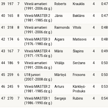
39
197
7
Vīrieši amatieri
Roberts
Krauklis
4
0:47
(1991.-2006.dz.g.)
40
165
8
Vīrieši MASTER 2
Jānis
Baklāns
4
0:47
(1981.-1985.dz.g.)
41
318
8
Vīrieši amatieri
Raimonds
Vītols
4
0:48
(1991.-2006.dz.g.)
42
174
6
Vīrieši MASTER 3
Aigars
Matisovs
4
0:48
(1976.-1980.dz.g.)
43
167
7
Vīrieši MASTER 4
Māris
Šlapins
4
0:49
(1971.-1975.dz.g.)
44
186
9
Vīrieši amatieri
Vitālijs
Seržans
4
0:50
(1991.-2006.dz.g.)
45
259
6
U18 juniori
Mārtiņš
Fricsons
4
0:50
(2007.-2008.dz.g.)
46
245
9
Vīrieši MASTER 2
Arturs
Kārkliņš-
4
0:53
(1981.-1985.dz.g.)
Probuks
47
270
7
Vīrieši MASTER 1
Sergejs
Rubins
4
0:54
(1986.-1990.dz.g.)