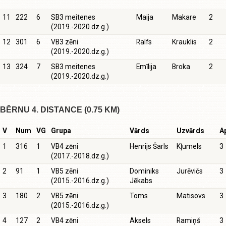
11
222
6
SB3 meitenes
Maija
Makare
2
(2019.-2020.dz.g.)
12
301
6
VB3 zēni
Ralfs
Krauklis
2
(2019.-2020.dz.g.)
13
324
7
SB3 meitenes
Emīlija
Broka
2
(2019.-2020.dz.g.)
BĒRNU 4. DISTANCE (0.75 KM)
V
Num
VG
Grupa
Vārds
Uzvārds
Ap
1
316
1
VB4 zēni
Henrijs Šarls
Kļumels
3
(2017.-2018.dz.g.)
2
91
1
VB5 zēni
Dominiks
Jurēvičs
3
(2015.-2016.dz.g.)
Jēkabs
3
180
2
VB5 zēni
Toms
Matisovs
3
(2015.-2016.dz.g.)
4
127
2
VB4 zēni
Aksels
Ramiņš
3