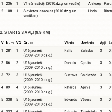
1
236
1
Vīrieši iesācēji (2010.dz.g. un vecāki)
Aleksejs
Paru
2
108
1
Sievietes iesācējas (2010.dz.g. un
Linda
Bite
vecākas)
2. STARTS 3 APĻI (9.9 KM)
V
Num
VG
Grupa
Vārds
Uzvārds
Apļi
L
1
281
1
U16 jaunieši
Ralfs
Zaļeskis
3
0:
(2009.-2010.dz.g.)
2
56
2
U16 jaunieši
Daniels
Cipulis
3
0:
(2009.-2010.dz.g.)
3
72
3
U16 jaunieši
Gustavs
Gaidlazda
3
0:
(2009.-2010.dz.g.)
4
89
4
U16 jaunieši
Rihards
Apinis
3
0:
(2009.-2010.dz.g.)
5
338
5
U16 jaunieši
Edvards
Vēvers
3
0:
(2009.-2010.dz.g.)
6
337
6
U16 jaunieši
Roberts
Tovstuļaks
3
0: