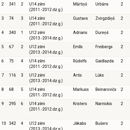
2
341
2
U14 zēni
Mārtiņš
Urbāns
2
(2011.-2012.dz.g.)
3
74
3
U14 zēni
Gustavs
Zvirgzdiņš
2
(2011.-2012.dz.g.)
4
340
1
U12 zēni
Adrians
Dureņš
2
(2013.-2014.dz.g.)
5
67
2
U12 zēni
Emīls
Freibergs
2
(2013.-2014.dz.g.)
6
75
4
U14 zēni
Rūdolfs
Gaidlazda
2
(2011.-2012.dz.g.)
7
116
3
U12 zēni
Artis
Lūks
2
(2013.-2014.dz.g.)
8
68
5
U14 zēni
Markuss
Beinarovičs
2
(2011.-2012.dz.g.)
9
295
6
U14 zēni
Kristers
Narnickis
2
(2011.-2012.dz.g.)
10
342
4
U12 zēni
Jēkabs
Bušers
2
(2013.-2014.dz.g.)