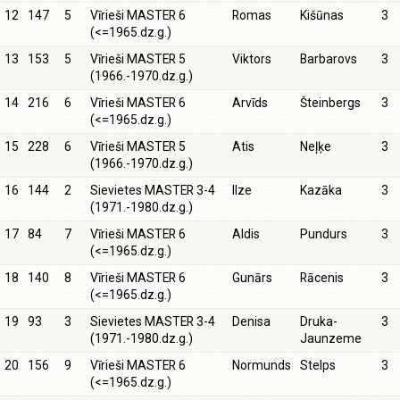
12
147
5
Vīrieši MASTER 6
Romas
Kišūnas
3
(<=1965.dz.g.)
13
153
5
Vīrieši MASTER 5
Viktors
Barbarovs
3
(1966.-1970.dz.g.)
14
216
6
Vīrieši MASTER 6
Arvīds
Šteinbergs
3
(<=1965.dz.g.)
15
228
6
Vīrieši MASTER 5
Atis
Neļķe
3
(1966.-1970.dz.g.)
16
144
2
Sievietes MASTER 3-4
Ilze
Kazāka
3
(1971.-1980.dz.g.)
17
84
7
Vīrieši MASTER 6
Aldis
Pundurs
3
(<=1965.dz.g.)
18
140
8
Vīrieši MASTER 6
Gunārs
Rācenis
3
(<=1965.dz.g.)
19
93
3
Sievietes MASTER 3-4
Denisa
Druka-
3
(1971.-1980.dz.g.)
Jaunzeme
20
156
9
Vīrieši MASTER 6
Normunds
Stelps
3
(<=1965.dz.g.)