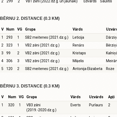
2
299
2
VB1 zēni (2022.dz.g. un jaunāki)
Edvards
Saulītis
BĒRNU 2. DISTANCE (0.3 KM)
V
Num
VG
Grupa
Vārds
Uzvār
1
293
1
SB2 meitenes (2021.dz.g.)
Leticija
Dārziņ
2
323
1
VB2 zēni (2021.dz.g.)
Renārs
Bērziņ
3
99
2
VB2 zēni (2021.dz.g.)
Kristaps
Kalniņ
4
306
3
VB2 zēni (2021.dz.g.)
Miķelis
Meirā
5
120
2
SB2 meitenes (2021.dz.g.)
Antonija Elizabeta
Roze
BĒRNU 3. DISTANCE (0.3 KM)
V
Num
VG
Grupa
Vārds
Uzvārds
Apļi
1
320
1
VB3 zēni
Everts
Purlaurs
2
(2019.-2020.dz.g.)