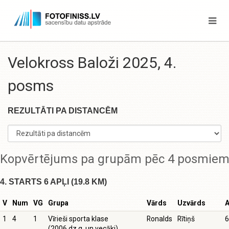
Velokross Baloži 2025, 4.
posms
REZULTĀTI PA DISTANCĒM
Kopvērtējums pa grupām pēc 4 posmie
4. STARTS 6 APĻI (19.8 KM)
V
Num
VG
Grupa
Vārds
Uzvārds
A
1
4
1
Vīrieši sporta klase
Ronalds
Rītiņš
6
(2006.dz.g. un vecāki)