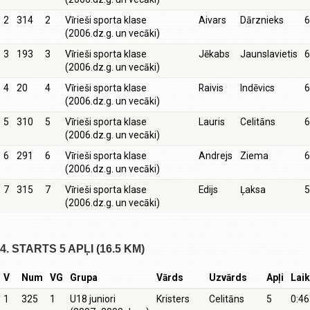
2
314
2
Vīrieši sporta klase
Aivars
Dārznieks
6
(2006.dz.g. un vecāki)
3
193
3
Vīrieši sporta klase
Jēkabs
Jaunslavietis
6
(2006.dz.g. un vecāki)
4
20
4
Vīrieši sporta klase
Raivis
Indēvics
6
(2006.dz.g. un vecāki)
5
310
5
Vīrieši sporta klase
Lauris
Celitāns
6
(2006.dz.g. un vecāki)
6
291
6
Vīrieši sporta klase
Andrejs
Ziema
6
(2006.dz.g. un vecāki)
7
315
7
Vīrieši sporta klase
Edijs
Ļaksa
5
(2006.dz.g. un vecāki)
4. STARTS 5 APĻI (16.5 KM)
V
Num
VG
Grupa
Vārds
Uzvārds
Apļi
Lai
1
325
1
U18 juniori
Kristers
Celitāns
5
0:46