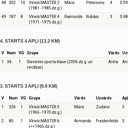
48
302
10
Vīrieši MASTER 2
Māris
Pētersons
4
0:59
(1981.-1985.dz.g.)
49
187
8
Vīrieši MASTER 4
Raimonds
Rubiķis
3
0:48
(1971.-1975.dz.g.)
4. STARTS 4 APĻI (13.2 KM)
V
Num
VG
Grupa
Vārds
Uz
1
34
1
Sievietes sporta klase (2006.dz.g. un
Anita
An
vecākas)
3. STARTS 3 APĻI (9.9 KM)
V
Num
VG
Grupa
Vārds
Uzvārds
Apļ
1
326
1
Vīrieši MASTER 5
Māris
Zudāns
3
(1966.-1970.dz.g.)
2
80
1
Vīrieši MASTER 6
Armands
Freidenfelds
3
(<=1965.dz.g.)