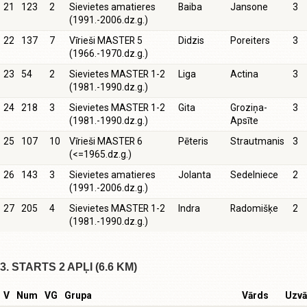
21
123
2
Sievietes amatieres
Baiba
Jansone
3
(1991.-2006.dz.g.)
22
137
7
Vīrieši MASTER 5
Didzis
Poreiters
3
(1966.-1970.dz.g.)
23
54
2
Sievietes MASTER 1-2
Liga
Actina
3
(1981.-1990.dz.g.)
24
218
3
Sievietes MASTER 1-2
Gita
Groziņa-
3
(1981.-1990.dz.g.)
Apsīte
25
107
10
Vīrieši MASTER 6
Pēteris
Strautmanis
3
(<=1965.dz.g.)
26
143
3
Sievietes amatieres
Jolanta
Sedelniece
2
(1991.-2006.dz.g.)
27
205
4
Sievietes MASTER 1-2
Indra
Radomišķe
2
(1981.-1990.dz.g.)
3. STARTS 2 APĻI (6.6 KM)
V
Num
VG
Grupa
Vārds
Uzvā