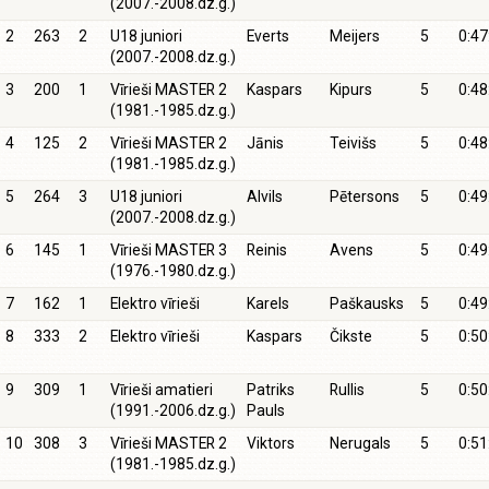
(2007.-2008.dz.g.)
2
263
2
U18 juniori
Everts
Meijers
5
0:47
(2007.-2008.dz.g.)
3
200
1
Vīrieši MASTER 2
Kaspars
Kipurs
5
0:48
(1981.-1985.dz.g.)
4
125
2
Vīrieši MASTER 2
Jānis
Teivišs
5
0:48
(1981.-1985.dz.g.)
5
264
3
U18 juniori
Alvils
Pētersons
5
0:49
(2007.-2008.dz.g.)
6
145
1
Vīrieši MASTER 3
Reinis
Avens
5
0:49
(1976.-1980.dz.g.)
7
162
1
Elektro vīrieši
Karels
Paškausks
5
0:49
8
333
2
Elektro vīrieši
Kaspars
Čikste
5
0:50
9
309
1
Vīrieši amatieri
Patriks
Rullis
5
0:50
(1991.-2006.dz.g.)
Pauls
10
308
3
Vīrieši MASTER 2
Viktors
Nerugals
5
0:51
(1981.-1985.dz.g.)