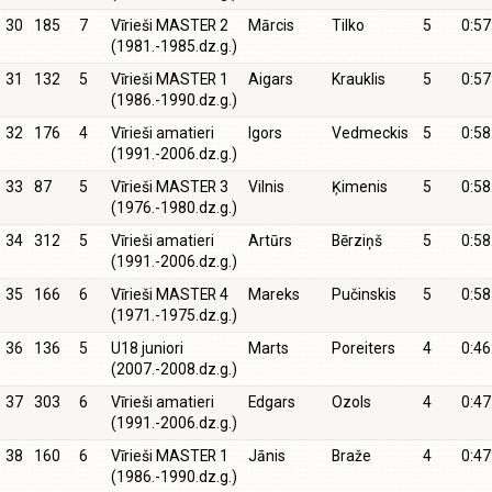
30
185
7
Vīrieši MASTER 2
Mārcis
Tilko
5
0:57
(1981.-1985.dz.g.)
31
132
5
Vīrieši MASTER 1
Aigars
Krauklis
5
0:57
(1986.-1990.dz.g.)
32
176
4
Vīrieši amatieri
Igors
Vedmeckis
5
0:58
(1991.-2006.dz.g.)
33
87
5
Vīrieši MASTER 3
Vilnis
Ķimenis
5
0:58
(1976.-1980.dz.g.)
34
312
5
Vīrieši amatieri
Artūrs
Bērziņš
5
0:58
(1991.-2006.dz.g.)
35
166
6
Vīrieši MASTER 4
Mareks
Pučinskis
5
0:58
(1971.-1975.dz.g.)
36
136
5
U18 juniori
Marts
Poreiters
4
0:46
(2007.-2008.dz.g.)
37
303
6
Vīrieši amatieri
Edgars
Ozols
4
0:47
(1991.-2006.dz.g.)
38
160
6
Vīrieši MASTER 1
Jānis
Braže
4
0:47
(1986.-1990.dz.g.)