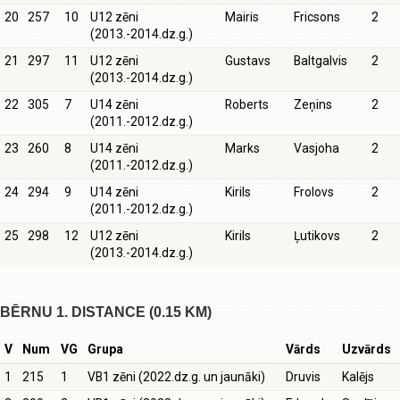
20
257
10
U12 zēni
Mairis
Fricsons
2
(2013.-2014.dz.g.)
21
297
11
U12 zēni
Gustavs
Baltgalvis
2
(2013.-2014.dz.g.)
22
305
7
U14 zēni
Roberts
Zeņins
2
(2011.-2012.dz.g.)
23
260
8
U14 zēni
Marks
Vasjoha
2
(2011.-2012.dz.g.)
24
294
9
U14 zēni
Kirils
Frolovs
2
(2011.-2012.dz.g.)
25
298
12
U12 zēni
Kirils
Ļutikovs
2
(2013.-2014.dz.g.)
BĒRNU 1. DISTANCE (0.15 KM)
V
Num
VG
Grupa
Vārds
Uzvārds
1
215
1
VB1 zēni (2022.dz.g. un jaunāki)
Druvis
Kalējs