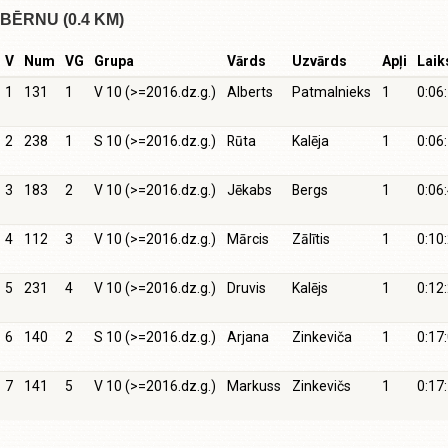
BĒRNU (0.4 KM)
V
Num
VG
Grupa
Vārds
Uzvārds
Apļi
Laik
1
131
1
V 10 (>=2016.dz.g.)
Alberts
Patmalnieks
1
0:06
2
238
1
S 10 (>=2016.dz.g.)
Rūta
Kalēja
1
0:06
3
183
2
V 10 (>=2016.dz.g.)
Jēkabs
Bergs
1
0:06
4
112
3
V 10 (>=2016.dz.g.)
Mārcis
Zālītis
1
0:10
5
231
4
V 10 (>=2016.dz.g.)
Druvis
Kalējs
1
0:12
6
140
2
S 10 (>=2016.dz.g.)
Arjana
Zinkeviča
1
0:17
7
141
5
V 10 (>=2016.dz.g.)
Markuss
Zinkevičs
1
0:17