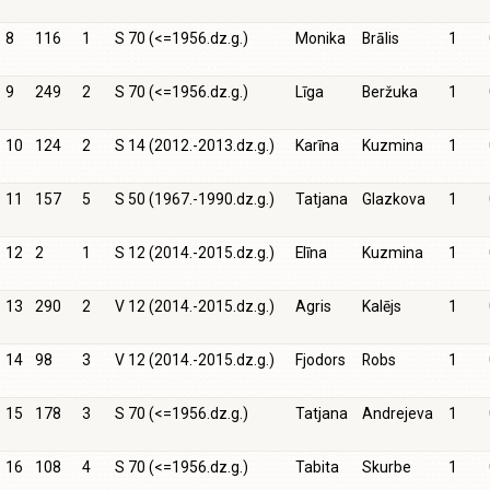
8
116
1
S 70 (<=1956.dz.g.)
Monika
Brālis
1
9
249
2
S 70 (<=1956.dz.g.)
Līga
Beržuka
1
10
124
2
S 14 (2012.-2013.dz.g.)
Karīna
Kuzmina
1
11
157
5
S 50 (1967.-1990.dz.g.)
Tatjana
Glazkova
1
12
2
1
S 12 (2014.-2015.dz.g.)
Elīna
Kuzmina
1
13
290
2
V 12 (2014.-2015.dz.g.)
Agris
Kalējs
1
14
98
3
V 12 (2014.-2015.dz.g.)
Fjodors
Robs
1
15
178
3
S 70 (<=1956.dz.g.)
Tatjana
Andrejeva
1
16
108
4
S 70 (<=1956.dz.g.)
Tabita
Skurbe
1