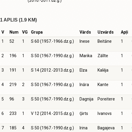
(2010.-2011.dz.g.)
1 APLIS (1.9 KM)
V
Num
VG
Grupa
Vārds
Uzvārds
Apļi
1
52
1
S 60 (1957.-1966.dz.g.)
Inese
Beitāne
1
2
196
1
S 50 (1967.-1990.dz.g.)
Marika
Zālīte
1
3
191
1
S 14 (2012.-2013.dz.g.)
Elza
Kalēja
1
4
219
2
S 50 (1967.-1990.dz.g.)
Ināra
Kante
1
5
96
3
S 50 (1967.-1990.dz.g.)
Dagnija
Poreitere
1
6
233
1
V 12 (2014.-2015.dz.g.)
Ģirts
Ivanovs
1
7
185
4
S 50 (1967.-1990.dz.g.)
Irina
Bagajeva
1