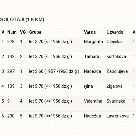
SOĻOTĀJI (1.9 KM)
V
Num
VG
Grupa
Vārds
Uzvārds
A
1
278
1
Iet S 70 (<=1956.dz.g.)
Margarita
Oļeiņika
1
2
142
2
Iet S 70 (<=1956.dz.g.)
Tamāra
Kortokova
1
3
297
1
Iet S 60 (1957.-1966.dz.g.)
Nadežda
Zabolujeva
1
4
109
3
Iet S 70 (<=1956.dz.g.)
Ņina
Žigalova
1
5
9
4
Iet S 70 (<=1956.dz.g.)
Valentīna
Svarinska
1
6
230
5
Iet S 70 (<=1956.dz.g.)
Nadežda
Lavrenkova
1