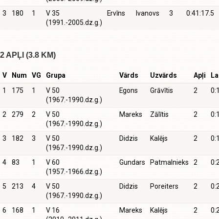
3
180
1
V 35
Ervīns
Ivanovs
3
0:41:17.5
(1991.-2005.dz.g.)
2 APĻI (3.8 KM)
V
Num
VG
Grupa
Vārds
Uzvārds
Apļi
La
1
175
1
V 50
Egons
Grāvītis
2
0:
(1967.-1990.dz.g.)
2
279
2
V 50
Mareks
Zālītis
2
0:
(1967.-1990.dz.g.)
3
182
3
V 50
Didzis
Kalējs
2
0:
(1967.-1990.dz.g.)
4
83
1
V 60
Gundars
Patmalnieks
2
0:
(1957.-1966.dz.g.)
5
213
4
V 50
Didzis
Poreiters
2
0:
(1967.-1990.dz.g.)
6
168
1
V 16
Mareks
Kalējs
2
0: