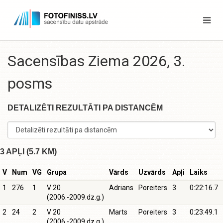
Sacensības Ziema 2026, 3.
posms
DETALIZĒTI REZULTĀTI PA DISTANCĒM
3 APĻI (5.7 KM)
V
Num
VG
Grupa
Vārds
Uzvārds
Apļi
Laiks
1
276
1
V 20
Adrians
Poreiters
3
0:22:16.7
(2006.-2009.dz.g.)
2
24
2
V 20
Marts
Poreiters
3
0:23:49.1
(2006.-2009.dz.g.)