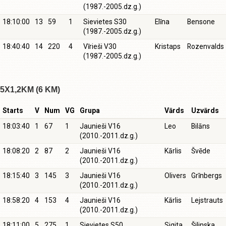
(1987.-2005.dz.g.)
18:10:00
13
59
1
Sievietes S30
Elīna
Bensone
(1987.-2005.dz.g.)
18:40:40
14
220
4
Vīrieši V30
Kristaps
Rozenvalds
(1987.-2005.dz.g.)
5X1,2KM (6 KM)
Starts
V
Num
VG
Grupa
Vārds
Uzvārds
18:03:40
1
67
1
Jaunieši V16
Leo
Bilāns
(2010.-2011.dz.g.)
18:08:20
2
87
2
Jaunieši V16
Kārlis
Švēde
(2010.-2011.dz.g.)
18:15:40
3
145
3
Jaunieši V16
Olivers
Grīnbergs
(2010.-2011.dz.g.)
18:58:20
4
153
4
Jaunieši V16
Kārlis
Lejstrauts
(2010.-2011.dz.g.)
18:11:00
5
275
1
Sievietes S50
Sigita
Šilinska