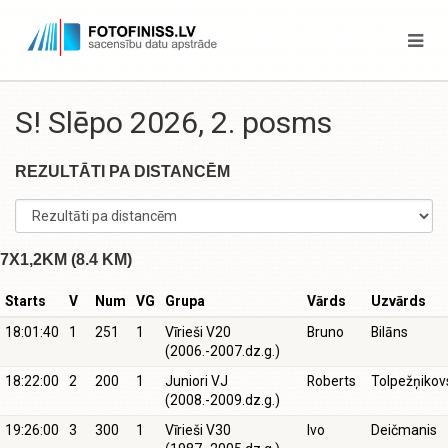
S! Slēpo 2026, 2. posms
REZULTĀTI PA DISTANCĒM
7X1,2KM (8.4 KM)
Starts
V
Num
VG
Grupa
Vārds
Uzvārds
18:01:40
1
251
1
Vīrieši V20
Bruno
Bilāns
(2006.-2007.dz.g.)
18:22:00
2
200
1
Juniori VJ
Roberts
Tolpežņikov
(2008.-2009.dz.g.)
19:26:00
3
300
1
Vīrieši V30
Ivo
Deičmanis