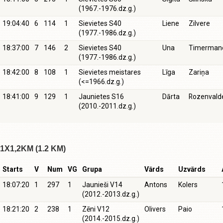
(1967.-1976.dz.g.)
19:04:40
6
114
1
Sievietes S40
Liene
Zilvere
(1977.-1986.dz.g.)
18:37:00
7
146
2
Sievietes S40
Una
Timerman
(1977.-1986.dz.g.)
18:42:00
8
108
1
Sievietes meistares
Līga
Zariņa
(<=1966.dz.g.)
18:41:00
9
129
1
Jaunietes S16
Dārta
Rozenvald
(2010.-2011.dz.g.)
1X1,2KM (1.2 KM)
Starts
V
Num
VG
Grupa
Vārds
Uzvārds
18:07:20
1
297
1
Jaunieši V14
Antons
Kolers
(2012.-2013.dz.g.)
18:21:20
2
238
1
Zēni V12
Olivers
Paio
(2014.-2015.dz.g.)