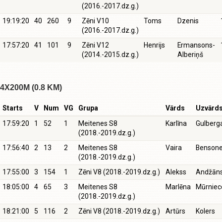
(2016.-2017.dz.g.)
19:19:20
40
260
9
Zēni V10
Toms
Dzenis
(2016.-2017.dz.g.)
17:57:20
41
101
9
Zēni V12
Henrijs
Ermansons-
(2014.-2015.dz.g.)
Alberiņš
4X200M (0.8 KM)
Starts
V
Num
VG
Grupa
Vārds
Uzvārd
17:59:20
1
52
1
Meitenes S8
Karlīna
Gulberg
(2018.-2019.dz.g.)
17:56:40
2
13
2
Meitenes S8
Vaira
Benson
(2018.-2019.dz.g.)
17:55:00
3
154
1
Zēni V8 (2018.-2019.dz.g.)
Alekss
Andžān
18:05:00
4
65
3
Meitenes S8
Marlēna
Mūrniec
(2018.-2019.dz.g.)
18:21:00
5
116
2
Zēni V8 (2018.-2019.dz.g.)
Artūrs
Kolers