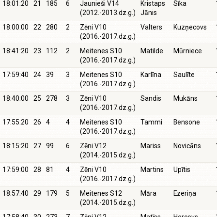
18:01:20
21
185
6
Jaunieši V14
Kristaps
Sīka
(2012.-2013.dz.g.)
Jānis
18:00:00
22
280
2
Zēni V10
Valters
Kuzņecovs
(2016.-2017.dz.g.)
18:41:20
23
112
2
Meitenes S10
Matilde
Mūrniece
(2016.-2017.dz.g.)
17:59:40
24
39
3
Meitenes S10
Karlīna
Saulīte
(2016.-2017.dz.g.)
18:40:00
25
278
3
Zēni V10
Sandis
Mukāns
(2016.-2017.dz.g.)
17:55:20
26
4
4
Meitenes S10
Tammi
Bensone
(2016.-2017.dz.g.)
18:15:20
27
99
6
Zēni V12
Mariss
Novicāns
(2014.-2015.dz.g.)
17:59:00
28
81
4
Zēni V10
Martins
Upītis
(2016.-2017.dz.g.)
18:57:40
29
179
5
Meitenes S12
Māra
Ezeriņa
(2014.-2015.dz.g.)