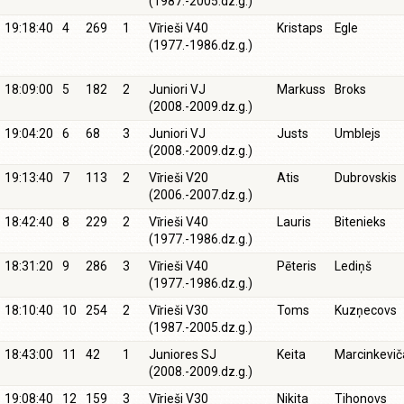
(1987.-2005.dz.g.)
19:18:40
4
269
1
Vīrieši V40
Kristaps
Egle
(1977.-1986.dz.g.)
18:09:00
5
182
2
Juniori VJ
Markuss
Broks
(2008.-2009.dz.g.)
19:04:20
6
68
3
Juniori VJ
Justs
Umblejs
(2008.-2009.dz.g.)
19:13:40
7
113
2
Vīrieši V20
Atis
Dubrovskis
(2006.-2007.dz.g.)
18:42:40
8
229
2
Vīrieši V40
Lauris
Bitenieks
(1977.-1986.dz.g.)
18:31:20
9
286
3
Vīrieši V40
Pēteris
Lediņš
(1977.-1986.dz.g.)
18:10:40
10
254
2
Vīrieši V30
Toms
Kuzņecovs
(1987.-2005.dz.g.)
18:43:00
11
42
1
Juniores SJ
Keita
Marcinkevič
(2008.-2009.dz.g.)
19:08:40
12
159
3
Vīrieši V30
Nikita
Tihonovs