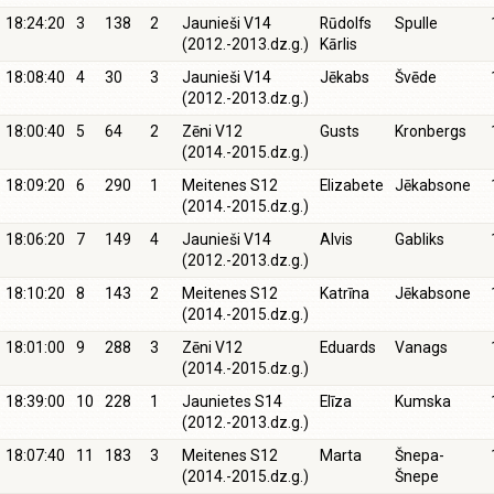
18:24:20
3
138
2
Jaunieši V14
Rūdolfs
Spulle
(2012.-2013.dz.g.)
Kārlis
18:08:40
4
30
3
Jaunieši V14
Jēkabs
Švēde
(2012.-2013.dz.g.)
18:00:40
5
64
2
Zēni V12
Gusts
Kronbergs
(2014.-2015.dz.g.)
18:09:20
6
290
1
Meitenes S12
Elizabete
Jēkabsone
(2014.-2015.dz.g.)
18:06:20
7
149
4
Jaunieši V14
Alvis
Gabliks
(2012.-2013.dz.g.)
18:10:20
8
143
2
Meitenes S12
Katrīna
Jēkabsone
(2014.-2015.dz.g.)
18:01:00
9
288
3
Zēni V12
Eduards
Vanags
(2014.-2015.dz.g.)
18:39:00
10
228
1
Jaunietes S14
Elīza
Kumska
(2012.-2013.dz.g.)
18:07:40
11
183
3
Meitenes S12
Marta
Šnepa-
(2014.-2015.dz.g.)
Šnepe