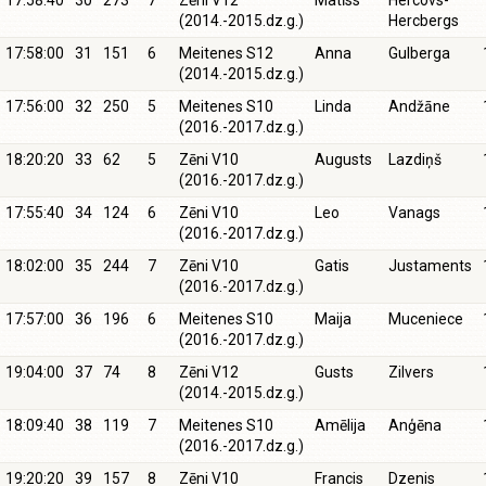
17:58:40
30
273
7
Zēni V12
Matīss
Hercovs-
(2014.-2015.dz.g.)
Hercbergs
17:58:00
31
151
6
Meitenes S12
Anna
Gulberga
(2014.-2015.dz.g.)
17:56:00
32
250
5
Meitenes S10
Linda
Andžāne
(2016.-2017.dz.g.)
18:20:20
33
62
5
Zēni V10
Augusts
Lazdiņš
(2016.-2017.dz.g.)
17:55:40
34
124
6
Zēni V10
Leo
Vanags
(2016.-2017.dz.g.)
18:02:00
35
244
7
Zēni V10
Gatis
Justaments
(2016.-2017.dz.g.)
17:57:00
36
196
6
Meitenes S10
Maija
Muceniece
(2016.-2017.dz.g.)
19:04:00
37
74
8
Zēni V12
Gusts
Zilvers
(2014.-2015.dz.g.)
18:09:40
38
119
7
Meitenes S10
Amēlija
Anģēna
(2016.-2017.dz.g.)
19:20:20
39
157
8
Zēni V10
Francis
Dzenis