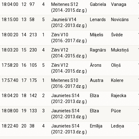
18:04:00
12
97
4
Meitenes S12
Gabriela
Vanaga
(2014.-2015.dz.g.)
18:15:00
13
58
5
Jaunieši V14
Lenards
Novicāns
(2012.-2013.dz.g.)
18:00:20
14
213
1
Zēni V10
Miķelis
Švēde
(2016.-2017.dz.g.)
18:03:20
15
230
4
Zēni V12
Ragnārs
Mukstiņš
(2014.-2015.dz.g.)
17:58:20
16
105
5
Zēni V12
Ārons
Oliņš
(2014.-2015.dz.g.)
17:57:40
17
175
1
Meitenes S10
Austra
Kolere
(2016.-2017.dz.g.)
18:04:20
18
142
2
Jaunietes S14
Elīza
Rajecka
(2012.-2013.dz.g.)
18:08:00
19
133
3
Jaunietes S14
Elīza
Pūce
(2012.-2013.dz.g.)
18:22:40
20
38
4
Jaunietes S14
Emīlija
Lediņa
(2012.-2013.dz.g.)