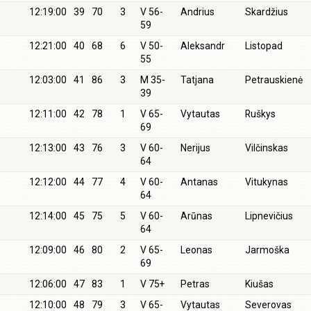
12:19:00
39
70
3
V 56-
Andrius
Skardžius
59
12:21:00
40
68
6
V 50-
Aleksandr
Listopad
55
12:03:00
41
86
3
M 35-
Tatjana
Petrauskienė
39
12:11:00
42
78
1
V 65-
Vytautas
Ruškys
69
12:13:00
43
76
3
V 60-
Nerijus
Vilčinskas
64
12:12:00
44
77
4
V 60-
Antanas
Vitukynas
64
12:14:00
45
75
5
V 60-
Arūnas
Lipnevičius
64
12:09:00
46
80
2
V 65-
Leonas
Jarmoška
69
12:06:00
47
83
1
V 75+
Petras
Kiušas
12:10:00
48
79
3
V 65-
Vytautas
Severovas