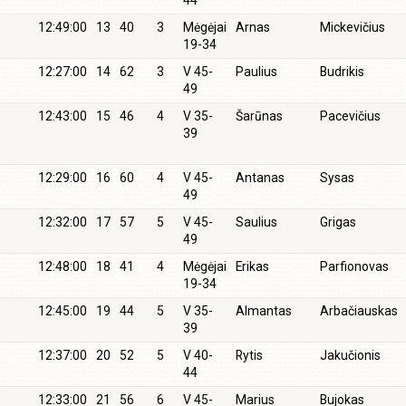
44
12:49:00
13
40
3
Mėgėjai
Arnas
Mickevičius
19-34
12:27:00
14
62
3
V 45-
Paulius
Budrikis
49
12:43:00
15
46
4
V 35-
Šarūnas
Pacevičius
39
12:29:00
16
60
4
V 45-
Antanas
Sysas
49
12:32:00
17
57
5
V 45-
Saulius
Grigas
49
12:48:00
18
41
4
Mėgėjai
Erikas
Parfionovas
19-34
12:45:00
19
44
5
V 35-
Almantas
Arbačiauskas
39
12:37:00
20
52
5
V 40-
Rytis
Jakučionis
44
12:33:00
21
56
6
V 45-
Marius
Bujokas