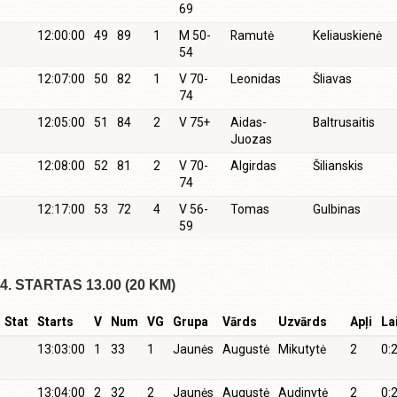
69
12:00:00
49
89
1
M 50-
Ramutė
Keliauskienė
54
12:07:00
50
82
1
V 70-
Leonidas
Šliavas
74
12:05:00
51
84
2
V 75+
Aidas-
Baltrusaitis
Juozas
12:08:00
52
81
2
V 70-
Algirdas
Šilianskis
74
12:17:00
53
72
4
V 56-
Tomas
Gulbinas
59
4. STARTAS 13.00 (20 KM)
Stat
Starts
V
Num
VG
Grupa
Vārds
Uzvārds
Apļi
La
13:03:00
1
33
1
Jaunės
Augustė
Mikutytė
2
0:
13:04:00
2
32
2
Jaunės
Augustė
Audinytė
2
0: