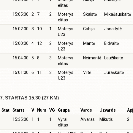
elitas
15:05:00
2
7
2
Moterys
Skaistė
Mikašauskaitė
elitas
15:02:00
3
10
1
Moterys
Gabija
Jonaitytė
U23
15:00:00
4
12
2
Moterys
Mantė
Bidvaitė
U23
15:04:00
5
8
3
Moterys
Neimantė
Laužikaitė
elitas
15:01:00
6
11
3
Moterys
Viltė
Juraškaitė
U23
7. STARTAS 15.30 (27 KM)
Stat
Starts
V
Num
VG
Grupa
Vārds
Uzvārds
Apļ
15:35:00
1
1
1
Vyrai
Aivaras
Mikutis
2
elitas