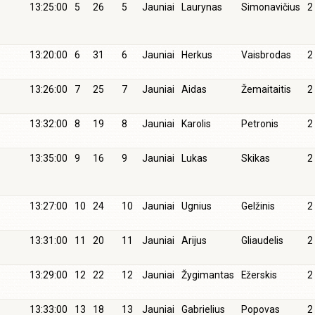
13:25:00
5
26
5
Jauniai
Laurynas
Simonavičius
2
13:20:00
6
31
6
Jauniai
Herkus
Vaisbrodas
2
13:26:00
7
25
7
Jauniai
Aidas
Žemaitaitis
2
13:32:00
8
19
8
Jauniai
Karolis
Petronis
2
13:35:00
9
16
9
Jauniai
Lukas
Skikas
2
13:27:00
10
24
10
Jauniai
Ugnius
Gelžinis
2
13:31:00
11
20
11
Jauniai
Arijus
Gliaudelis
2
13:29:00
12
22
12
Jauniai
Žygimantas
Ežerskis
2
13:33:00
13
18
13
Jauniai
Gabrielius
Popovas
2