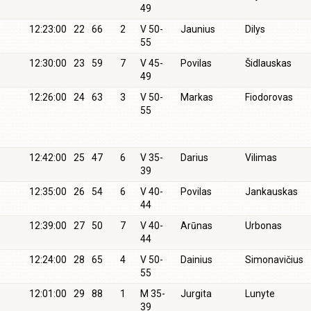
49
12:23:00
22
66
2
V 50-
Jaunius
Dilys
55
12:30:00
23
59
7
V 45-
Povilas
Šidlauskas
49
12:26:00
24
63
3
V 50-
Markas
Fiodorovas
55
12:42:00
25
47
6
V 35-
Darius
Vilimas
39
12:35:00
26
54
6
V 40-
Povilas
Jankauskas
44
12:39:00
27
50
7
V 40-
Arūnas
Urbonas
44
12:24:00
28
65
4
V 50-
Dainius
Simonavičius
55
12:01:00
29
88
1
M 35-
Jurgita
Lunyte
39