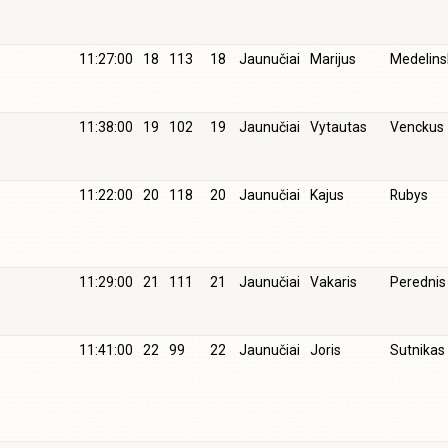
11:27:00
18
113
18
Jaunučiai
Marijus
Medelins
11:38:00
19
102
19
Jaunučiai
Vytautas
Venckus
11:22:00
20
118
20
Jaunučiai
Kajus
Rubys
11:29:00
21
111
21
Jaunučiai
Vakaris
Perednis
11:41:00
22
99
22
Jaunučiai
Joris
Sutnikas