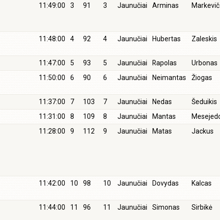
11:49:00
3
91
3
Jaunučiai
Arminas
Markevič
11:48:00
4
92
4
Jaunučiai
Hubertas
Zaleskis
11:47:00
5
93
5
Jaunučiai
Rapolas
Urbonas
11:50:00
6
90
6
Jaunučiai
Neimantas
Žiogas
11:37:00
7
103
7
Jaunučiai
Nedas
Šeduikis
11:31:00
8
109
8
Jaunučiai
Mantas
Mesejed
11:28:00
9
112
9
Jaunučiai
Matas
Jackus
11:42:00
10
98
10
Jaunučiai
Dovydas
Kalcas
11:44:00
11
96
11
Jaunučiai
Simonas
Sirbikė