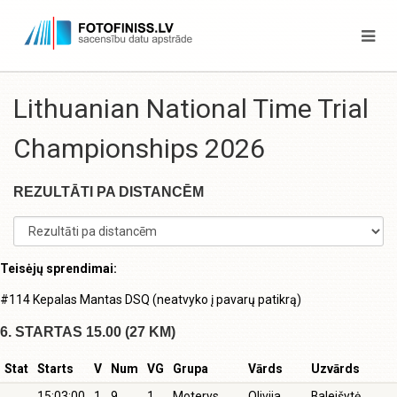
Lithuanian National Time Trial
Championships 2026
REZULTĀTI PA DISTANCĒM
Teisėjų sprendimai:
#114 Kepalas Mantas DSQ (neatvyko į pavarų patikrą)
6. STARTAS 15.00 (27 KM)
Stat
Starts
V
Num
VG
Grupa
Vārds
Uzvārds
15:03:00
1
9
1
Moterys
Olivija
Baleišytė