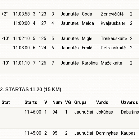
+2"
11:03:58
3
123
3
Jaunutės
Goda
Zenevičiūtė
2
11:00:00
4
127
4
Jaunutės
Meida
Kvajauskaitė
2
-10"
11:02:10
5
125
5
Jaunutės
Miglė
Treikauskaitė
2
11:03:00
6
124
6
Jaunutės
Emilė
Petrauskaitė
2
-10"
11:01:10
7
126
7
Jaunutės
Karolina
Mažeikaitė
2
2. STARTAS 11.20 (15 KM)
Stat
Starts
V
Num
VG
Grupa
Vārds
Uzvārds
11:46:00
1
94
1
Jaunučiai
Jokūbas
Dabušin
11:45:00
2
95
2
Jaunučiai
Dominykas
Kaupas