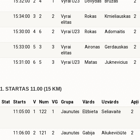
15:32:00
2
4
1
Vyrai U23
Dovydas
Bružas
2
15:34:00
3
2
2
Vyrai
Rokas
Kmieliauskas
2
elitas
15:30:00
4
6
2
Vyrai U23
Rokas
Adomaitis
2
15:33:00
5
3
3
Vyrai
Aironas
Gerdauskas
2
elitas
15:31:00
6
5
3
Vyrai U23
Matas
Juknevicius
2
1. STARTAS 11.00 (15 KM)
Stat
Starts
V
Num
VG
Grupa
Vārds
Uzvārds
Apļi
11:05:00
1
122
1
Jaunutės
Elžbieta
Seliavaitė
2
11:06:00
2
121
2
Jaunutės
Gabija
Aliukevičiūtė
2