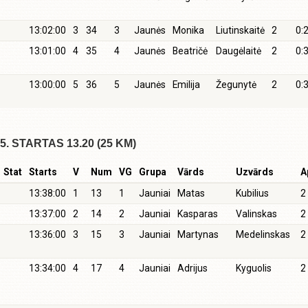
13:02:00
3
34
3
Jaunės
Monika
Liutinskaitė
2
0:
13:01:00
4
35
4
Jaunės
Beatričė
Daugėlaitė
2
0:
13:00:00
5
36
5
Jaunės
Emilija
Žegunytė
2
0:
5. STARTAS 13.20 (25 KM)
Stat
Starts
V
Num
VG
Grupa
Vārds
Uzvārds
A
13:38:00
1
13
1
Jauniai
Matas
Kubilius
2
13:37:00
2
14
2
Jauniai
Kasparas
Valinskas
2
13:36:00
3
15
3
Jauniai
Martynas
Medelinskas
2
13:34:00
4
17
4
Jauniai
Adrijus
Kyguolis
2