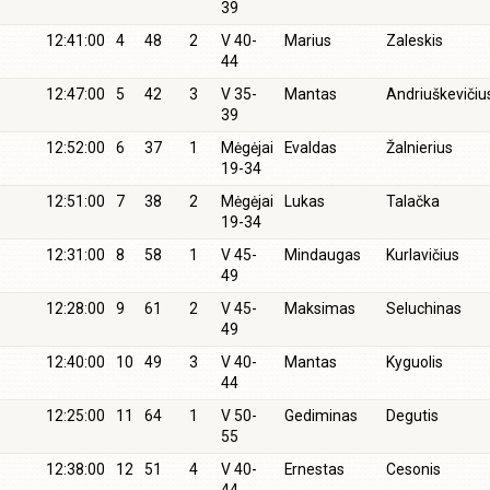
39
12:41:00
4
48
2
V 40-
Marius
Zaleskis
44
12:47:00
5
42
3
V 35-
Mantas
Andriuškevičiu
39
12:52:00
6
37
1
Mėgėjai
Evaldas
Žalnierius
19-34
12:51:00
7
38
2
Mėgėjai
Lukas
Talačka
19-34
12:31:00
8
58
1
V 45-
Mindaugas
Kurlavičius
49
12:28:00
9
61
2
V 45-
Maksimas
Seluchinas
49
12:40:00
10
49
3
V 40-
Mantas
Kyguolis
44
12:25:00
11
64
1
V 50-
Gediminas
Degutis
55
12:38:00
12
51
4
V 40-
Ernestas
Cesonis