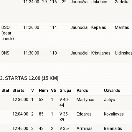
11:24:00
29
116
29
Jaunučiai
Jokubas
Žadeika
DSQ
11:26:00
114
Jaunučiai
Kepalas
Mantas
(gear
check)
DNS
11:30:00
110
Jaunučiai
Kristijanas
Uldinska
3. STARTAS 12.00 (15 KM)
Stat
Starts
V
Num
VG
Grupa
Vārds
Uzvārds
12:36:00
1
53
1
V 40-
Martynas
Jočys
44
12:04:00
2
85
1
V 35-
Edgaras
Kovaliovas
39
12:46:00
3
43
2
V 35-
Arminas
Balanaitis