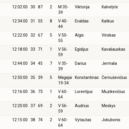
12:02:00
30
87
2
M 35-
Viktorija
Kalvelytė
39
12:34:00
31
55
8
V 40-
Evaldas
Katkus
44
12:22:00
32
67
5
V 50-
Algis
Vinskas
55
12:18:00
33
71
1
V 56-
Egidijus
Kavaliauskas
59
12:44:00
34
45
7
V 35-
Darius
Jermala
39
12:50:00
35
39
5
Mėgėjai
Konstantinas
Černuševičius
19-34
12:16:00
36
73
1
V 60-
Lorentijus
Muzikevičius
64
12:20:00
37
69
2
V 56-
Audrius
Meskys
59
12:15:00
38
74
2
V 60-
Vytautas
Jokubonis
64