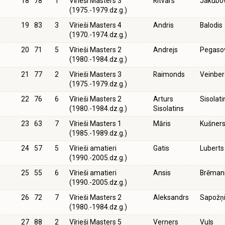
18
78
1
Vīrieši Masters 3
Ritvars
Jakubov
(1975.-1979.dz.g.)
19
83
3
Vīrieši Masters 4
Andris
Balodis
(1970.-1974.dz.g.)
20
71
5
Vīrieši Masters 2
Andrejs
Pegaso
(1980.-1984.dz.g.)
21
77
2
Vīrieši Masters 3
Raimonds
Veinber
(1975.-1979.dz.g.)
22
76
6
Vīrieši Masters 2
Arturs
Sisolati
(1980.-1984.dz.g.)
Sisolatins
23
63
7
Vīrieši Masters 1
Māris
Kušner
(1985.-1989.dz.g.)
24
57
5
Vīrieši amatieri
Gatis
Luberts
(1990.-2005.dz.g.)
25
55
6
Vīrieši amatieri
Ansis
Brēman
(1990.-2005.dz.g.)
26
72
7
Vīrieši Masters 2
Aleksandrs
Sapožņ
(1980.-1984.dz.g.)
27
88
2
Vīrieši Masters 5
Verners
Vuļs