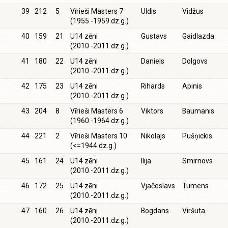
39
212
5
Vīrieši Masters 7
Uldis
Vidžus
(1955.-1959.dz.g.)
40
159
21
U14 zēni
Gustavs
Gaidlazda
(2010.-2011.dz.g.)
41
180
22
U14 zēni
Daniels
Dolgovs
(2010.-2011.dz.g.)
42
175
23
U14 zēni
Rihards
Apinis
(2010.-2011.dz.g.)
43
204
8
Vīrieši Masters 6
Viktors
Baumanis
(1960.-1964.dz.g.)
44
221
2
Vīrieši Masters 10
Nikolajs
Pušņickis
(<=1944.dz.g.)
45
161
24
U14 zēni
Ilija
Smirnovs
(2010.-2011.dz.g.)
46
172
25
U14 zēni
Vjačeslavs
Tumens
(2010.-2011.dz.g.)
47
160
26
U14 zēni
Bogdans
Viršuta
(2010.-2011.dz.g.)