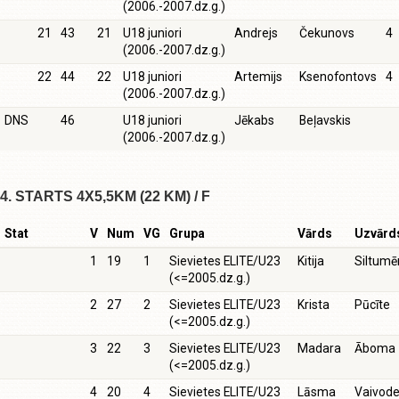
(2006.-2007.dz.g.)
21
43
21
U18 juniori
Andrejs
Čekunovs
4
(2006.-2007.dz.g.)
22
44
22
U18 juniori
Artemijs
Ksenofontovs
4
(2006.-2007.dz.g.)
DNS
46
U18 juniori
Jēkabs
Beļavskis
(2006.-2007.dz.g.)
4. STARTS 4X5,5KM (22 KM) / F
Stat
V
Num
VG
Grupa
Vārds
Uzvārd
1
19
1
Sievietes ELITE/U23
Kitija
Siltumē
(<=2005.dz.g.)
2
27
2
Sievietes ELITE/U23
Krista
Pūcīte
(<=2005.dz.g.)
3
22
3
Sievietes ELITE/U23
Madara
Āboma
(<=2005.dz.g.)
4
20
4
Sievietes ELITE/U23
Lāsma
Vaivod