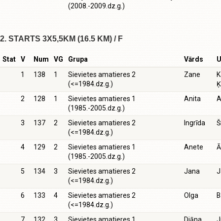
(2008.-2009.dz.g.)
2. STARTS 3X5,5KM (16.5 KM) / F
Stat
V
Num
VG
Grupa
Vārds
U
1
138
1
Sievietes amatieres 2
Zane
K
(<=1984.dz.g.)
Ķ
2
128
1
Sievietes amatieres 1
Anita
A
(1985.-2005.dz.g.)
3
137
2
Sievietes amatieres 2
Ingrīda
Š
(<=1984.dz.g.)
4
129
2
Sievietes amatieres 1
Anete
Ā
(1985.-2005.dz.g.)
5
134
3
Sievietes amatieres 2
Jana
J
(<=1984.dz.g.)
6
133
4
Sievietes amatieres 2
Olga
B
(<=1984.dz.g.)
7
132
3
Sievietes amatieres 1
Diāna
J