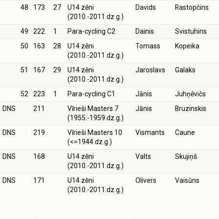
48
173
27
U14 zēni
Davids
Rastopčins
(2010.-2011.dz.g.)
49
222
1
Para-cycling C2
Dainis
Svistuhins
50
163
28
U14 zēni
Tomass
Kopeika
(2010.-2011.dz.g.)
51
167
29
U14 zēni
Jaroslavs
Galaks
(2010.-2011.dz.g.)
52
223
1
Para-cycling C1
Jānis
Juhņēvičs
DNS
211
Vīrieši Masters 7
Jānis
Bruzinskis
(1955.-1959.dz.g.)
DNS
219
Vīrieši Masters 10
Vismants
Caune
(<=1944.dz.g.)
DNS
168
U14 zēni
Valts
Skujiņš
(2010.-2011.dz.g.)
DNS
171
U14 zēni
Olivers
Vaisūns
(2010.-2011.dz.g.)