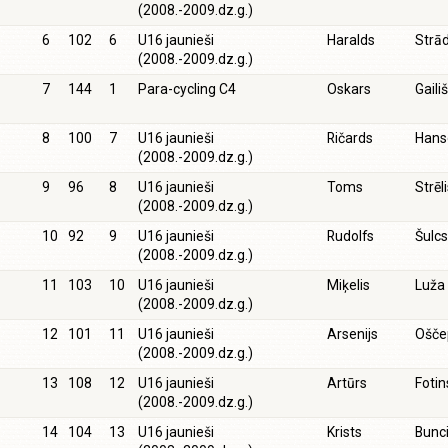
(2008.-2009.dz.g.)
6
102
6
U16 jaunieši
Haralds
Strā
(2008.-2009.dz.g.)
7
144
1
Para-cycling C4
Oskars
Gaili
8
100
7
U16 jaunieši
Ričards
Hans
(2008.-2009.dz.g.)
9
96
8
U16 jaunieši
Toms
Strēl
(2008.-2009.dz.g.)
10
92
9
U16 jaunieši
Rudolfs
Šulcs
(2008.-2009.dz.g.)
11
103
10
U16 jaunieši
Miķelis
Luža
(2008.-2009.dz.g.)
12
101
11
U16 jaunieši
Arsenijs
Ošče
(2008.-2009.dz.g.)
13
108
12
U16 jaunieši
Artūrs
Fotin
(2008.-2009.dz.g.)
14
104
13
U16 jaunieši
Krists
Bunc