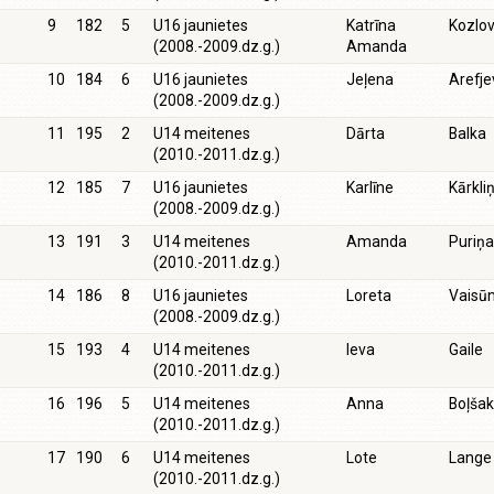
9
182
5
U16 jaunietes
Katrīna
Kozlo
(2008.-2009.dz.g.)
Amanda
10
184
6
U16 jaunietes
Jeļena
Arefje
(2008.-2009.dz.g.)
11
195
2
U14 meitenes
Dārta
Balka
(2010.-2011.dz.g.)
12
185
7
U16 jaunietes
Karlīne
Kārkli
(2008.-2009.dz.g.)
13
191
3
U14 meitenes
Amanda
Puriņa
(2010.-2011.dz.g.)
14
186
8
U16 jaunietes
Loreta
Vaisū
(2008.-2009.dz.g.)
15
193
4
U14 meitenes
Ieva
Gaile
(2010.-2011.dz.g.)
16
196
5
U14 meitenes
Anna
Boļša
(2010.-2011.dz.g.)
17
190
6
U14 meitenes
Lote
Lange
(2010.-2011.dz.g.)