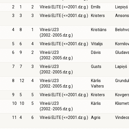
2
1
2
Vīrieši ELITE (<=2001.dz.g.)
Emīls
Liepiņš
3
3
3
Vīrieši ELITE (<=2001.dz.g.)
Kristers
Ansons
4
8
1
Vīrieši U23
Kristiāns
Belohvo
(2002.-2005.dz.g.)
5
6
4
Vīrieši ELITE (<=2001.dz.g.)
Vitalijs
Kornilo
6
9
2
Vīrieši U23
Dāvis
Gludav
(2002.-2005.dz.g.)
7
7
3
Vīrieši U23
Gusts
Lapiņš
(2002.-2005.dz.g.)
8
12
4
Vīrieši U23
Kārlis
Grundul
(2002.-2005.dz.g.)
Valters
9
5
5
Vīrieši ELITE (<=2001.dz.g.)
Kristers
Kovger
10
10
5
Vīrieši U23
Kārlis
Klismet
(2002.-2005.dz.g.)
11
4
6
Vīrieši ELITE (<=2001.dz.g.)
Agris
Vindec