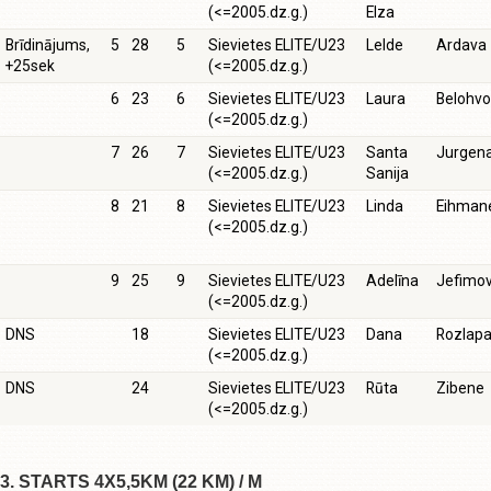
(<=2005.dz.g.)
Elza
Brīdinājums,
5
28
5
Sievietes ELITE/U23
Lelde
Ardava
+25sek
(<=2005.dz.g.)
6
23
6
Sievietes ELITE/U23
Laura
Belohvo
(<=2005.dz.g.)
7
26
7
Sievietes ELITE/U23
Santa
Jurgen
(<=2005.dz.g.)
Sanija
8
21
8
Sievietes ELITE/U23
Linda
Eihman
(<=2005.dz.g.)
9
25
9
Sievietes ELITE/U23
Adelīna
Jefimo
(<=2005.dz.g.)
DNS
18
Sievietes ELITE/U23
Dana
Rozlap
(<=2005.dz.g.)
DNS
24
Sievietes ELITE/U23
Rūta
Zibene
(<=2005.dz.g.)
3. STARTS 4X5,5KM (22 KM) / M