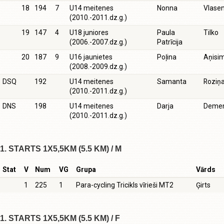
18
194
7
U14 meitenes
Nonna
Vlase
(2010.-2011.dz.g.)
19
147
4
U18 juniores
Paula
Tilko
(2006.-2007.dz.g.)
Patrīcija
20
187
9
U16 jaunietes
Poļina
Aņisi
(2008.-2009.dz.g.)
DSQ
192
U14 meitenes
Samanta
Roziņ
(2010.-2011.dz.g.)
DNS
198
U14 meitenes
Darja
Demen
(2010.-2011.dz.g.)
1. STARTS 1X5,5KM (5.5 KM) / M
Stat
V
Num
VG
Grupa
Vārds
1
225
1
Para-cycling Tricikls vīrieši MT2
Ģirts
1. STARTS 1X5,5KM (5.5 KM) / F