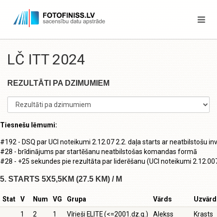
LČ ITT 2024
REZULTĀTI PA DZIMUMIEM
Tiesnešu lēmumi:
#192 - DSQ par UCI noteikumi 2.12.07 2.2. daļa starts ar neatbilstošu in
#28 - brīdinājums par startēšanu neatbilstošas komandas formā
#28 - +25 sekundes pie rezultāta par liderēšanu (UCI noteikumi 2.12.00
5. STARTS 5X5,5KM (27.5 KM) / M
Stat
V
Num
VG
Grupa
Vārds
Uzvārd
1
2
1
Vīrieši ELITE (<=2001.dz.g.)
Alekss
Krasts