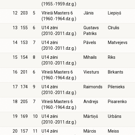
(1955.-1959.dz.g.)
12
203
5
Vīrieši Masters 6
Jānis
Liepiņš
(1960.-1964.dz.g.)
13
155
6
U14 zēni
Gustavs
Cīrulis
(2010.-2011.dz.g.)
Patriks
14
153
7
U14 zēni
Pāvels
Matvejevs
(2010.-2011.dz.g.)
15
154
8
U14 zēni
Mihails
Riks
(2010.-2011.dz.g.)
16
201
6
Vīrieši Masters 6
Viesturs
Birkants
(1960.-1964.dz.g.)
17
174
9
U14 zēni
Raimonds
Pilenieks
(2010.-2011.dz.g.)
18
205
7
Vīrieši Masters 6
Andrejs
Pisarenko
(1960.-1964.dz.g.)
19
169
10
U14 zēni
Mārtiņš
Urbāns
(2010.-2011.dz.g.)
20
157
11
U14 zēni
Mārcis
Meiss