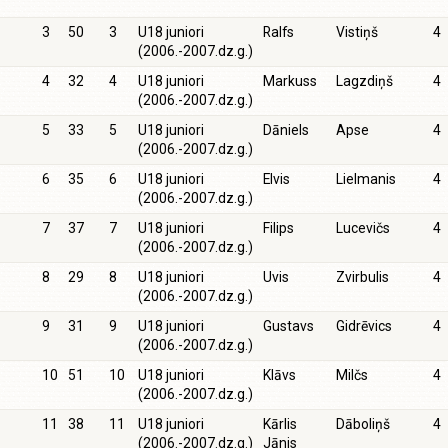
3
50
3
U18 juniori
Ralfs
Vistiņš
4
(2006.-2007.dz.g.)
4
32
4
U18 juniori
Markuss
Lagzdiņš
4
(2006.-2007.dz.g.)
5
33
5
U18 juniori
Dāniels
Apse
4
(2006.-2007.dz.g.)
6
35
6
U18 juniori
Elvis
Lielmanis
4
(2006.-2007.dz.g.)
7
37
7
U18 juniori
Filips
Lucevičs
4
(2006.-2007.dz.g.)
8
29
8
U18 juniori
Uvis
Zvirbulis
4
(2006.-2007.dz.g.)
9
31
9
U18 juniori
Gustavs
Gidrēvics
4
(2006.-2007.dz.g.)
10
51
10
U18 juniori
Klāvs
Milčs
4
(2006.-2007.dz.g.)
11
38
11
U18 juniori
Kārlis
Dāboliņš
4
(2006.-2007.dz.g.)
Jānis