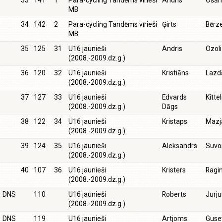
33
141
1
Para-cycling Tandēms vīrieši
Andris
Ošān
MB
34
142
2
Para-cycling Tandēms vīrieši
Ģirts
Bērz
MB
35
125
31
U16 jaunieši
Andris
Ozol
(2008.-2009.dz.g.)
36
120
32
U16 jaunieši
Kristiāns
Lazd
(2008.-2009.dz.g.)
37
127
33
U16 jaunieši
Edvards
Kittel
(2008.-2009.dz.g.)
Dāgs
38
122
34
U16 jaunieši
Kristaps
Mazj
(2008.-2009.dz.g.)
39
124
35
U16 jaunieši
Aleksandrs
Suvo
(2008.-2009.dz.g.)
40
107
36
U16 jaunieši
Kristers
Ragin
(2008.-2009.dz.g.)
DNS
110
U16 jaunieši
Roberts
Jurju
(2008.-2009.dz.g.)
DNS
119
U16 jaunieši
Artjoms
Guse