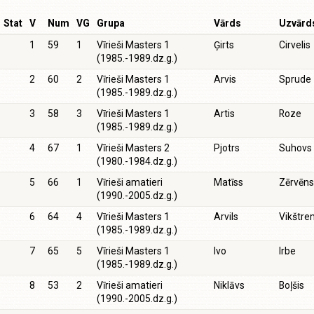
Stat
V
Num
VG
Grupa
Vārds
Uzvārd
1
59
1
Vīrieši Masters 1
Ģirts
Cirvelis
(1985.-1989.dz.g.)
2
60
2
Vīrieši Masters 1
Arvis
Sprude
(1985.-1989.dz.g.)
3
58
3
Vīrieši Masters 1
Artis
Roze
(1985.-1989.dz.g.)
4
67
1
Vīrieši Masters 2
Pjotrs
Suhovs
(1980.-1984.dz.g.)
5
66
1
Vīrieši amatieri
Matīss
Zērvēns
(1990.-2005.dz.g.)
6
64
4
Vīrieši Masters 1
Arvils
Vikštre
(1985.-1989.dz.g.)
7
65
5
Vīrieši Masters 1
Ivo
Irbe
(1985.-1989.dz.g.)
8
53
2
Vīrieši amatieri
Niklāvs
Boļšis
(1990.-2005.dz.g.)