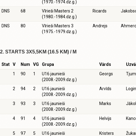
(1970.-1974.dz.g.)
DNS
68
Vīrieši Masters 2
Ricards
Jakobs
(1980.-1984.dz.g.)
DNS
80
Vīrieši Masters 3
Andrejs
Ahmero
(1975.-1979.dz.g.)
2. STARTS 3X5,5KM (16.5 KM) / M
Stat
V
Num
VG
Grupa
Vārds
Uzvā
1
90
1
U16 jaunieši
Georgs
Tjum
(2008.-2009.dz.g.)
2
94
2
U16 jaunieši
Arvīds
Logi
(2008.-2009.dz.g.)
3
93
3
U16 jaunieši
Marks
Jāko
(2008.-2009.dz.g.)
4
91
4
U16 jaunieši
Helvijs
Kanc
(2008.-2009.dz.g.)
5
97
5
U16 jaunieši
Kristers
Žuka