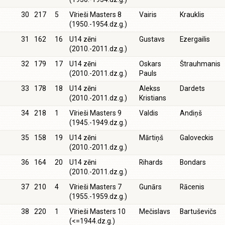
30
217
5
Vīrieši Masters 8
Vairis
Krauklis
(1950.-1954.dz.g.)
31
162
16
U14 zēni
Gustavs
Ezergailis
(2010.-2011.dz.g.)
32
179
17
U14 zēni
Oskars
Štrauhmanis
(2010.-2011.dz.g.)
Pauls
33
178
18
U14 zēni
Alekss
Dardets
(2010.-2011.dz.g.)
Kristians
34
218
1
Vīrieši Masters 9
Valdis
Andiņš
(1945.-1949.dz.g.)
35
158
19
U14 zēni
Mārtiņš
Galoveckis
(2010.-2011.dz.g.)
36
164
20
U14 zēni
Rihards
Bondars
(2010.-2011.dz.g.)
37
210
4
Vīrieši Masters 7
Gunārs
Rācenis
(1955.-1959.dz.g.)
38
220
1
Vīrieši Masters 10
Mečislavs
Bartuševičs
(<=1944.dz.g.)