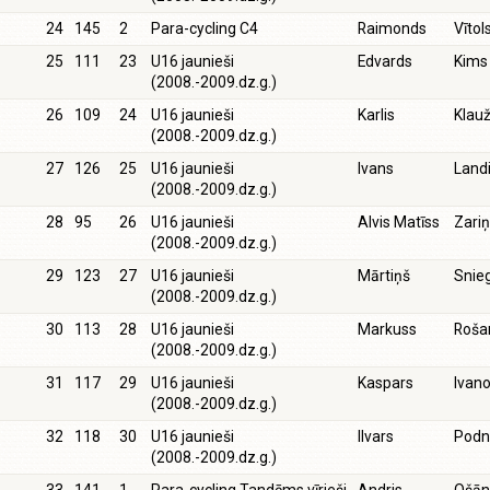
24
145
2
Para-cycling C4
Raimonds
Vītol
25
111
23
U16 jaunieši
Edvards
Kims
(2008.-2009.dz.g.)
26
109
24
U16 jaunieši
Karlis
Klau
(2008.-2009.dz.g.)
27
126
25
U16 jaunieši
Ivans
Land
(2008.-2009.dz.g.)
28
95
26
U16 jaunieši
Alvis Matīss
Zari
(2008.-2009.dz.g.)
29
123
27
U16 jaunieši
Mārtiņš
Snie
(2008.-2009.dz.g.)
30
113
28
U16 jaunieši
Markuss
Roša
(2008.-2009.dz.g.)
31
117
29
U16 jaunieši
Kaspars
Ivan
(2008.-2009.dz.g.)
32
118
30
U16 jaunieši
Ilvars
Podn
(2008.-2009.dz.g.)