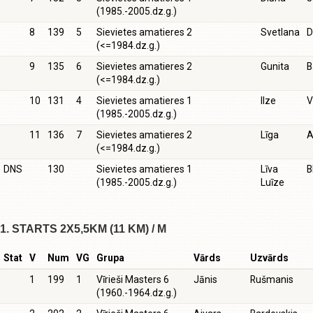
(1985.-2005.dz.g.)
8
139
5
Sievietes amatieres 2
Svetlana
D
(<=1984.dz.g.)
9
135
6
Sievietes amatieres 2
Gunita
B
(<=1984.dz.g.)
10
131
4
Sievietes amatieres 1
Ilze
V
(1985.-2005.dz.g.)
11
136
7
Sievietes amatieres 2
Līga
A
(<=1984.dz.g.)
DNS
130
Sievietes amatieres 1
Līva
B
(1985.-2005.dz.g.)
Luīze
1. STARTS 2X5,5KM (11 KM) / M
Stat
V
Num
VG
Grupa
Vārds
Uzvārds
1
199
1
Vīrieši Masters 6
Jānis
Rušmanis
(1960.-1964.dz.g.)