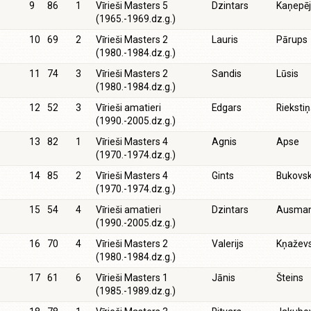
9
86
1
Vīrieši Masters 5
Dzintars
Kaņepēj
(1965.-1969.dz.g.)
10
69
2
Vīrieši Masters 2
Lauris
Pārups
(1980.-1984.dz.g.)
11
74
3
Vīrieši Masters 2
Sandis
Lūsis
(1980.-1984.dz.g.)
12
52
3
Vīrieši amatieri
Edgars
Riekstiņ
(1990.-2005.dz.g.)
13
82
1
Vīrieši Masters 4
Agnis
Apse
(1970.-1974.dz.g.)
14
85
2
Vīrieši Masters 4
Gints
Bukovsk
(1970.-1974.dz.g.)
15
54
4
Vīrieši amatieri
Dzintars
Ausman
(1990.-2005.dz.g.)
16
70
4
Vīrieši Masters 2
Valerijs
Kņažev
(1980.-1984.dz.g.)
17
61
6
Vīrieši Masters 1
Jānis
Šteins
(1985.-1989.dz.g.)