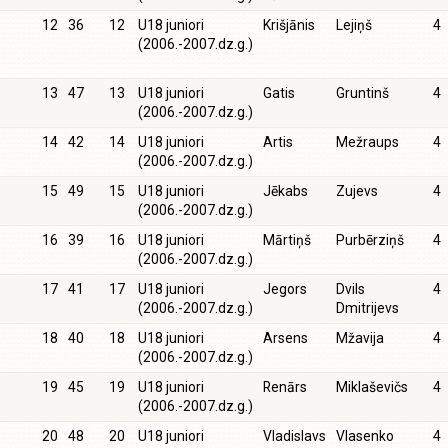
12
36
12
U18 juniori
Krišjānis
Lejiņš
4
(2006.-2007.dz.g.)
13
47
13
U18 juniori
Gatis
Gruntinš
4
(2006.-2007.dz.g.)
14
42
14
U18 juniori
Artis
Mežraups
4
(2006.-2007.dz.g.)
15
49
15
U18 juniori
Jēkabs
Zujevs
4
(2006.-2007.dz.g.)
16
39
16
U18 juniori
Mārtiņš
Purbērziņš
4
(2006.-2007.dz.g.)
17
41
17
U18 juniori
Jegors
Dvils
4
(2006.-2007.dz.g.)
Dmitrijevs
18
40
18
U18 juniori
Arsens
Mžavija
4
(2006.-2007.dz.g.)
19
45
19
U18 juniori
Renārs
Miklaševičs
4
(2006.-2007.dz.g.)
20
48
20
U18 juniori
Vladislavs
Vlasenko
4