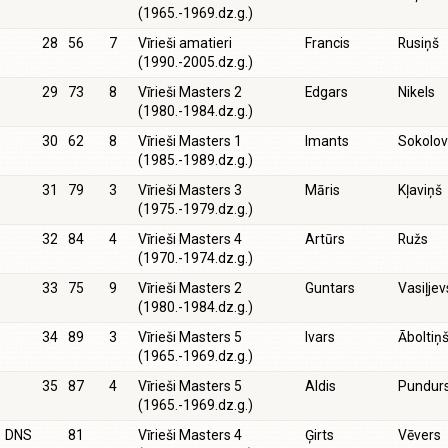
(1965.-1969.dz.g.)
28
56
7
Vīrieši amatieri
Francis
Rusiņš
(1990.-2005.dz.g.)
29
73
8
Vīrieši Masters 2
Edgars
Nikels
(1980.-1984.dz.g.)
30
62
8
Vīrieši Masters 1
Imants
Sokolov
(1985.-1989.dz.g.)
31
79
3
Vīrieši Masters 3
Māris
Kļaviņš
(1975.-1979.dz.g.)
32
84
4
Vīrieši Masters 4
Artūrs
Ružs
(1970.-1974.dz.g.)
33
75
9
Vīrieši Masters 2
Guntars
Vasiļjev
(1980.-1984.dz.g.)
34
89
3
Vīrieši Masters 5
Ivars
Āboltiņ
(1965.-1969.dz.g.)
35
87
4
Vīrieši Masters 5
Aldis
Pundur
(1965.-1969.dz.g.)
DNS
81
Vīrieši Masters 4
Ģirts
Vēvers