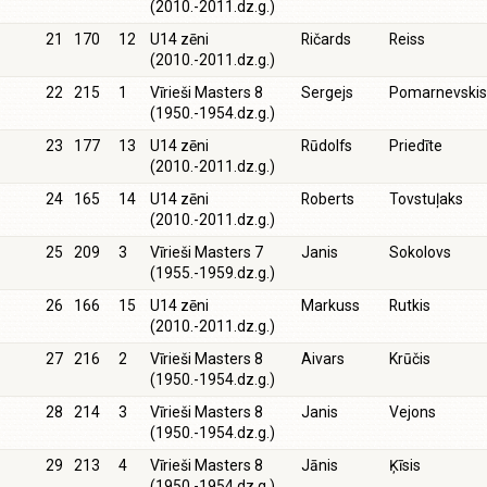
(2010.-2011.dz.g.)
21
170
12
U14 zēni
Ričards
Reiss
(2010.-2011.dz.g.)
22
215
1
Vīrieši Masters 8
Sergejs
Pomarnevskis
(1950.-1954.dz.g.)
23
177
13
U14 zēni
Rūdolfs
Priedīte
(2010.-2011.dz.g.)
24
165
14
U14 zēni
Roberts
Tovstuļaks
(2010.-2011.dz.g.)
25
209
3
Vīrieši Masters 7
Janis
Sokolovs
(1955.-1959.dz.g.)
26
166
15
U14 zēni
Markuss
Rutkis
(2010.-2011.dz.g.)
27
216
2
Vīrieši Masters 8
Aivars
Krūčis
(1950.-1954.dz.g.)
28
214
3
Vīrieši Masters 8
Janis
Vejons
(1950.-1954.dz.g.)
29
213
4
Vīrieši Masters 8
Jānis
Ķīsis
(1950.-1954.dz.g.)