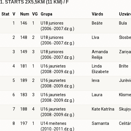
1. STARTS 2X5,5KM (11 KM) / F
Stat
V
Num
VG
Grupa
Vārds
Uzvār
1
146
1
U18 juniores
Beāte
Bula
(2006.-2007.dz.g.)
2
148
2
U18 juniores
Līva
Šlosb
(2006.-2007.dz.g.)
3
149
3
U18 juniores
Amanda
Zariņa
(2006.-2007.dz.g.)
Reilija
4
181
1
U16 jaunietes
Linda
Brilte
(2008.-2009.dz.g.)
Elizabete
5
189
2
U16 jaunietes
Ieva
Jurēvi
(2008.-2009.dz.g.)
6
183
3
U16 jaunietes
Laura
Klism
(2008.-2009.dz.g.)
7
188
4
U16 jaunietes
Kate Katrīna
Skujiņ
(2008.-2009.dz.g.)
8
197
1
U14 meitenes
Samanta
Celitā
(2010.-2011.dz.g.)