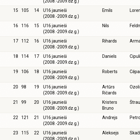
(2008.-2009.dz.g.)
15
105
14
U16 jaunieši
Emils
Lore
(2008.-2009.dz.g.)
16
116
15
U16 jaunieši
Nils
Feld
(2008.-2009.dz.g.)
17
112
16
U16 jaunieši
Rihards
Arm
(2008.-2009.dz.g.)
18
114
17
U16 jaunieši
Daniels
Cipul
(2008.-2009.dz.g.)
19
106
18
U16 jaunieši
Roberts
Cēpa
(2008.-2009.dz.g.)
20
98
19
U16 jaunieši
Artūrs
Ozol
(2008.-2009.dz.g.)
Ričards
21
99
20
U16 jaunieši
Kristers
Štra
(2008.-2009.dz.g.)
Bruno
22
121
21
U16 jaunieši
Andrejs
Petr
(2008.-2009.dz.g.)
23
115
22
U16 jaunieši
Aleksejs
Skač
(2008.-2009.dz.g.)