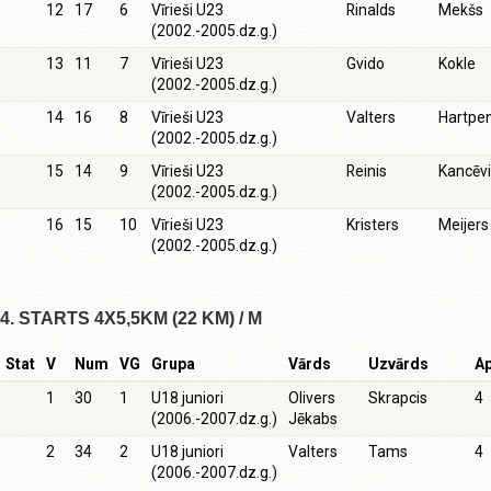
12
17
6
Vīrieši U23
Rinalds
Mekšs
(2002.-2005.dz.g.)
13
11
7
Vīrieši U23
Gvido
Kokle
(2002.-2005.dz.g.)
14
16
8
Vīrieši U23
Valters
Hartpe
(2002.-2005.dz.g.)
15
14
9
Vīrieši U23
Reinis
Kancēv
(2002.-2005.dz.g.)
16
15
10
Vīrieši U23
Kristers
Meijers
(2002.-2005.dz.g.)
4. STARTS 4X5,5KM (22 KM) / M
Stat
V
Num
VG
Grupa
Vārds
Uzvārds
Ap
1
30
1
U18 juniori
Olivers
Skrapcis
4
(2006.-2007.dz.g.)
Jēkabs
2
34
2
U18 juniori
Valters
Tams
4
(2006.-2007.dz.g.)