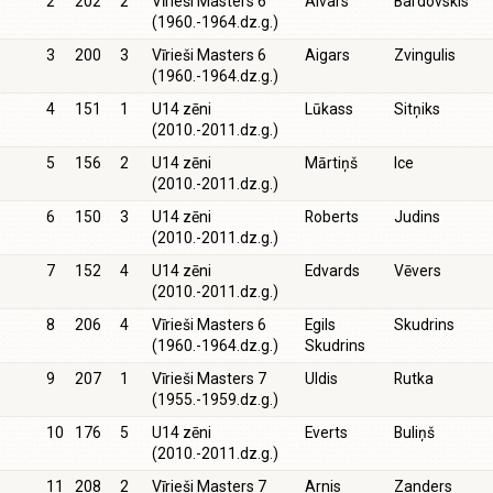
2
202
2
Vīrieši Masters 6
Aivars
Bardovskis
(1960.-1964.dz.g.)
3
200
3
Vīrieši Masters 6
Aigars
Zvingulis
(1960.-1964.dz.g.)
4
151
1
U14 zēni
Lūkass
Sitņiks
(2010.-2011.dz.g.)
5
156
2
U14 zēni
Mārtiņš
Ice
(2010.-2011.dz.g.)
6
150
3
U14 zēni
Roberts
Judins
(2010.-2011.dz.g.)
7
152
4
U14 zēni
Edvards
Vēvers
(2010.-2011.dz.g.)
8
206
4
Vīrieši Masters 6
Egils
Skudrins
(1960.-1964.dz.g.)
Skudrins
9
207
1
Vīrieši Masters 7
Uldis
Rutka
(1955.-1959.dz.g.)
10
176
5
U14 zēni
Everts
Buliņš
(2010.-2011.dz.g.)
11
208
2
Vīrieši Masters 7
Arnis
Zanders