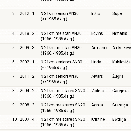
3
2012
1
N 21km seniori VN30
Inārs
Supe
(<=1965.dz.g.)
4
2018
2
N 21km meistari VN20
Edvīns
Nīmanis
(1966.-1985.dz.g.)
5
2009
3
N 21km meistari VN20
Armands
Aļeksejev
(1966.-1985.dz.g.)
6
2002
1
N 21km seniores SN30
Linda
Kubiloviča
(<=1965.dz.g.)
7
2011
2
N 21km seniori VN30
Aivars
Žugris
(<=1965.dz.g.)
8
2004
2
N 21km meistares SN20
Violeta
Garejeva
(1966.-1985.dz.g.)
9
2008
3
N 21km meistares SN20
Agnija
Grantiņa
(1966.-1985.dz.g.)
10
2007
4
N 21km meistares SN20
Kristīne
Bērziņa
(1966.-1985.dz.g.)