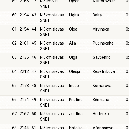
59
2165
17
N 5km vīri
Oļegs
Ņikiforovskis
0
VNE1
60
2194
43
N 5km sievas
Ligita
Baltā
0
SNE1
61
2154
44
N 5km sievas
Olga
Virvinska
0
SNE1
62
2161
45
N 5km sievas
Alla
Pučinskaite
0
SNE1
63
2135
46
N 5km sievas
Olga
Savčenko
0
SNE1
64
2212
47
N 5km sievas
Olesja
Resetnikova
0
SNE1
65
2173
48
N 5km sievas
Inese
Komarova
0
SNE1
66
2174
49
N 5km sievas
Kristīne
Bērmane
0
SNE1
67
2167
50
N 5km sievas
Justīna
Hudenko
0
SNE1
68
2144
51
N 5km sievas
Natalija
Afanasjeva
0