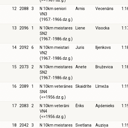
(>=1987.dz.g.)
12
2088
3
N 10km seniori
Arnis
Vecenāns
1:1
VN3
(1957.-1966.dz.g.)
13
2096
1
N 10km meistares
Liene
Visocka
1:1
SN2
(1967.-1986.dz.g.)
14
2092
6
N 10km meistari
Juris
Iljenkovs
1:1
VN2
(1967.-1986.dz.g.)
15
2073
2
N 10km meistares
Anete
Bruževica
1:1
SN2
(1967.-1986.dz.g.)
16
2089
1
N 10km veterānes
Skaidrīte
Līmeža
1:1
SN4
(<=1956.dz.g.)
17
2083
2
N 10km veterāni
Ēriks
Apšenieks
1:1
VN4
(<=1956.dz.g.)
18
2042
3
N 10km meistares
Svetlana
Auziņa
1:1