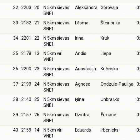
32
2203
20
N 5km sievas
Aleksandra
Gorovaja
0
SNE1
33
2182
21
N 5km sievas
Lāsma
Šteinbrika
0
SNE1
34
2201
22
N 5km sievas
Irina
Kruk
0
SNE1
35
2178
13
N 5km vīri
Andis
Liepa
0
VNE1
36
2200
23
N 5km sievas
Anastasija
Kučinska
0
SNE1
37
2199
24
N 5km sievas
Agnese
Ondzule-Pauliņa
0
SNE1
38
2140
25
N 5km sievas
Ņina
Unbraško
0
SNE1
39
2157
26
N 5km sievas
Dzintra
Ērmane
0
SNE1
40
2159
14
N 5km vīri
Eduards
Irbenieks
0
VNE1