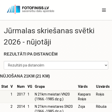
Jūrmalas skriešanas svētki
2026 - nūjotāji
REZULTĀTI PA DISTANCĒM
NŪJOŠANA 21KM (21 KM)
Stat
V
Num
VG
Grupa
Vārds
Uzvārds
1
2017
1
N 21km meistari VN20
Kaspars
Roķis
(1966.-1985.dz.g.)
Roķis
2
2014
1
N 21km meistares SN20
Zoja
Ribuša
(1966.-1985.dz.g.)