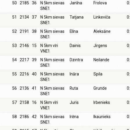
50
2185
36
N 5km sievas
Janīna
Frolova
0
SNE1
51
2134
37
N 5km sievas
Tatjana
Linkeviča
0
SNE1
52
2191
38
N 5km sievas
Elīna
Aleksāne
0
SNE1
53
2146
15
N 5km vīri
Dainis
Jirgens
0
VNE1
54
2217
39
N 5km sievas
Dzintra
Neilande
0
SNE1
55
2216
40
N 5km sievas
Ināra
Spila
0
SNE1
56
2136
41
N 5km sievas
Ruta
Grunde
0
SNE1
57
2158
16
N 5km vīri
Juris
Irbenieks
0
VNE1
58
2186
42
N 5km sievas
Irēna
Ikaunieks
0
SNE1