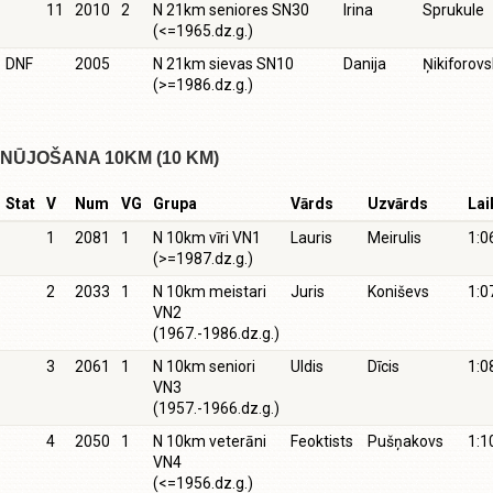
11
2010
2
N 21km seniores SN30
Irina
Sprukule
(<=1965.dz.g.)
DNF
2005
N 21km sievas SN10
Danija
Ņikiforov
(>=1986.dz.g.)
NŪJOŠANA 10KM (10 KM)
Stat
V
Num
VG
Grupa
Vārds
Uzvārds
Lai
1
2081
1
N 10km vīri VN1
Lauris
Meirulis
1:0
(>=1987.dz.g.)
2
2033
1
N 10km meistari
Juris
Koniševs
1:0
VN2
(1967.-1986.dz.g.)
3
2061
1
N 10km seniori
Uldis
Dīcis
1:0
VN3
(1957.-1966.dz.g.)
4
2050
1
N 10km veterāni
Feoktists
Pušņakovs
1:1
VN4
(<=1956.dz.g.)