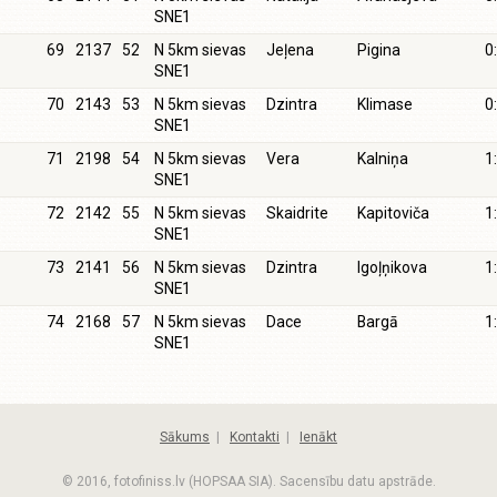
SNE1
69
2137
52
N 5km sievas
Jeļena
Pigina
0
SNE1
70
2143
53
N 5km sievas
Dzintra
Klimase
0
SNE1
71
2198
54
N 5km sievas
Vera
Kalniņa
1
SNE1
72
2142
55
N 5km sievas
Skaidrite
Kapitoviča
1
SNE1
73
2141
56
N 5km sievas
Dzintra
Igoļņikova
1
SNE1
74
2168
57
N 5km sievas
Dace
Bargā
1
SNE1
Sākums
|
Kontakti
|
Ienākt
© 2016, fotofiniss.lv (HOPSAA SIA). Sacensību datu apstrāde.