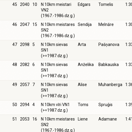
45
2040
10
N 10km meistari
Edgars
Tomelis
1:3
VN2
(1967.-1986.dz.g.)
46
2047
15
N 10km meistares
Sendija
Melnāre
1:3
SN2
(1967.-1986.dz.g.)
47
2098
5
N 10km sievas
Arta
Pašņanova
1:3
SN1
(>=1987.dz.g.)
48
2082
6
N 10km sievas
Anželika
Babkauska
1:3
SN1
(>=1987.dz.g.)
49
2057
7
N 10km sievas
Alise
Muhanberga
1:3
SN1
(>=1987.dz.g.)
50
2094
4
N 10km vīri VN1
Toms
Spruģis
1:3
(>=1987.dz.g.)
51
2053
16
N 10km meistares
Liene
Adamane
1:4
SN2
(1967.-1986.dz.g.)