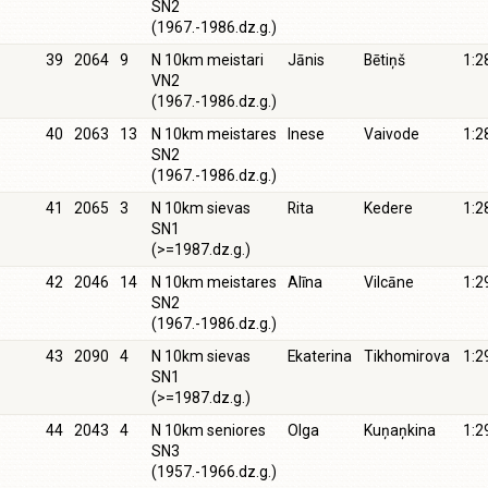
SN2
(1967.-1986.dz.g.)
39
2064
9
N 10km meistari
Jānis
Bētiņš
1:2
VN2
(1967.-1986.dz.g.)
40
2063
13
N 10km meistares
Inese
Vaivode
1:2
SN2
(1967.-1986.dz.g.)
41
2065
3
N 10km sievas
Rita
Kedere
1:2
SN1
(>=1987.dz.g.)
42
2046
14
N 10km meistares
Alīna
Vilcāne
1:2
SN2
(1967.-1986.dz.g.)
43
2090
4
N 10km sievas
Ekaterina
Tikhomirova
1:2
SN1
(>=1987.dz.g.)
44
2043
4
N 10km seniores
Olga
Kuņaņkina
1:2
SN3
(1957.-1966.dz.g.)