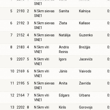
SNE1
5
2193
2
N 5km sievas
Sanita
Kalniņa
0
SNE1
6
2192
3
N 5km sievas
Zlata
Kallase
0
SNE1
7
2152
4
N 5km sievas
Natālija
Guzenko
0
SNE1
8
2183
4
N 5km vīri
Andris
Brežģis
0
VNE1
Reinis
9
2207
5
N 5km vīri
Igors
Jacevičs
0
VNE1
10
2169
6
N 5km vīri
Jānis
Vaivods
0
VNE1
11
2195
5
N 5km sievas
Anita
Žavrida
0
SNE1
12
2164
7
N 5km vīri
Edgars
Urbans
0
VNE1
13
2202
8
N 5km vīri
Kirils
Gorovojs
0