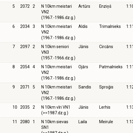
5
2072
2
N 10km meistari
Artūrs
Enziņš
1:1
VN2
(1967.-1986.dz.g.)
6
2034
3
N 10km meistari
Aldis
Trimalnieks
1:1
VN2
(1967.-1986.dz.g.)
7
2097
2
N 10km seniori
Jānis
Circāns
1:1
VN3
(1957.-1966.dz.g.)
8
2054
4
N 10km meistari
Ojārs
Patmalnieks
1:1
VN2
(1967.-1986.dz.g.)
9
2071
5
N 10km meistari
Sandis
Sproģis
1:1
VN2
(1967.-1986.dz.g.)
10
2035
2
N 10km vīri VN1
Jānis
Lerhis
1:1
(>=1987.dz.g.)
11
2080
1
N 10km sievas
Laila
Meirule
1:1
SN1