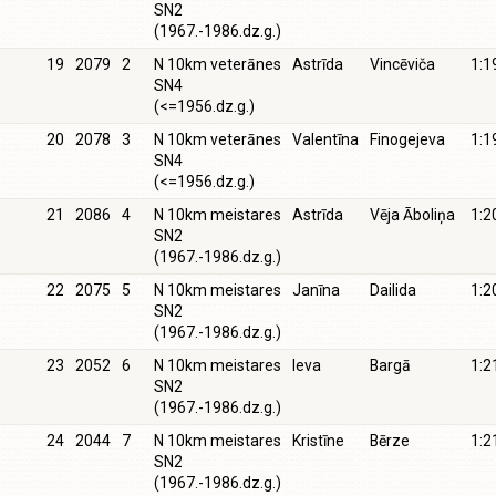
SN2
(1967.-1986.dz.g.)
19
2079
2
N 10km veterānes
Astrīda
Vincēviča
1:1
SN4
(<=1956.dz.g.)
20
2078
3
N 10km veterānes
Valentīna
Finogejeva
1:1
SN4
(<=1956.dz.g.)
21
2086
4
N 10km meistares
Astrīda
Vēja Āboliņa
1:2
SN2
(1967.-1986.dz.g.)
22
2075
5
N 10km meistares
Janīna
Dailida
1:2
SN2
(1967.-1986.dz.g.)
23
2052
6
N 10km meistares
Ieva
Bargā
1:2
SN2
(1967.-1986.dz.g.)
24
2044
7
N 10km meistares
Kristīne
Bērze
1:2
SN2
(1967.-1986.dz.g.)