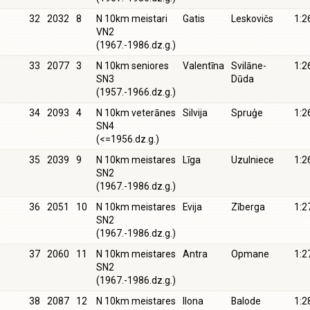
32
2032
8
N 10km meistari
Gatis
Leskovičs
1:2
VN2
(1967.-1986.dz.g.)
33
2077
3
N 10km seniores
Valentīna
Svilāne-
1:2
SN3
Dūda
(1957.-1966.dz.g.)
34
2093
4
N 10km veterānes
Silvija
Spruģe
1:2
SN4
(<=1956.dz.g.)
35
2039
9
N 10km meistares
Līga
Uzulniece
1:2
SN2
(1967.-1986.dz.g.)
36
2051
10
N 10km meistares
Evija
Zīberga
1:2
SN2
(1967.-1986.dz.g.)
37
2060
11
N 10km meistares
Antra
Opmane
1:2
SN2
(1967.-1986.dz.g.)
38
2087
12
N 10km meistares
Ilona
Balode
1:2