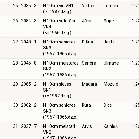
25
2036
3
N 10km vīri VN1
Viktors
Tereško
1:2
(>=1987.dz.g.)
26
2084
3
N 10km veterāni
Jānis
Supe
1:2
VN4
(<=1956.dz.g.)
27
2048
1
N 10km seniores
Diāna
Josta
1:2
SN3
(1957.-1966.dz.g.)
28
2045
8
N 10km meistares
Sandra
Ulmane
1:2
SN2
(1967.-1986.dz.g.)
29
2085
2
N 10km sievas
Madara
Mozule
1:2
SN1
(>=1987.dz.g.)
30
2062
2
N 10km seniores
Ruta
Dīce
1:2
SN3
(1957.-1966.dz.g.)
31
2037
7
N 10km meistari
Arvis
Kalniņš
1:2
VN2
(1967.-1986.dz.g.)