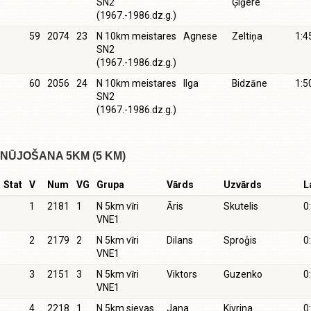
SN2
Ģiģere
(1967.-1986.dz.g.)
59
2074
23
N 10km meistares
Agnese
Zeltiņa
1:4
SN2
(1967.-1986.dz.g.)
60
2056
24
N 10km meistares
Ilga
Bidzāne
1:5
SN2
(1967.-1986.dz.g.)
NŪJOŠANA 5KM (5 KM)
Stat
V
Num
VG
Grupa
Vārds
Uzvārds
L
1
2181
1
N 5km vīri
Āris
Skutelis
0
VNE1
2
2179
2
N 5km vīri
Dilans
Sproģis
0
VNE1
3
2151
3
N 5km vīri
Viktors
Guzenko
0
VNE1
4
2218
1
N 5km sievas
Jana
Kivrina
0