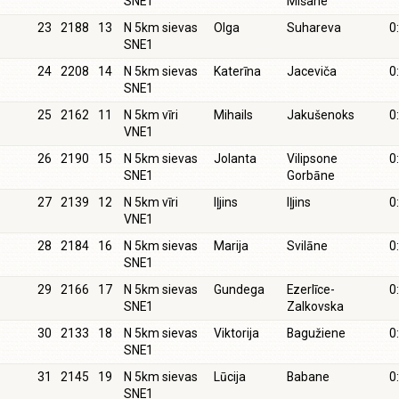
SNE1
Mišane
23
2188
13
N 5km sievas
Olga
Suhareva
0
SNE1
24
2208
14
N 5km sievas
Katerīna
Jaceviča
0
SNE1
25
2162
11
N 5km vīri
Mihails
Jakušenoks
0
VNE1
26
2190
15
N 5km sievas
Jolanta
Vilipsone
0
SNE1
Gorbāne
27
2139
12
N 5km vīri
Iļjins
Iļjins
0
VNE1
28
2184
16
N 5km sievas
Marija
Svilāne
0
SNE1
29
2166
17
N 5km sievas
Gundega
Ezerlīce-
0
SNE1
Zalkovska
30
2133
18
N 5km sievas
Viktorija
Bagužiene
0
SNE1
31
2145
19
N 5km sievas
Lūcija
Babane
0
SNE1