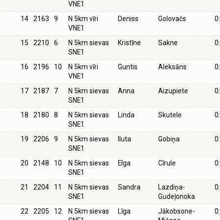
VNE1
14
2163
9
N 5km vīri
Deniss
Golovačs
0
VNE1
15
2210
6
N 5km sievas
Kristīne
Sakne
0
SNE1
16
2196
10
N 5km vīri
Guntis
Aleksāns
0
VNE1
17
2187
7
N 5km sievas
Anna
Aizupiete
0
SNE1
18
2180
8
N 5km sievas
Linda
Skutele
0
SNE1
19
2206
9
N 5km sievas
Iluta
Gobiņa
0
SNE1
20
2148
10
N 5km sievas
Elga
Cīrule
0
SNE1
21
2204
11
N 5km sievas
Sandra
Lazdiņa-
0
SNE1
Gudeļonoka
22
2205
12
N 5km sievas
Līga
Jākobsone-
0