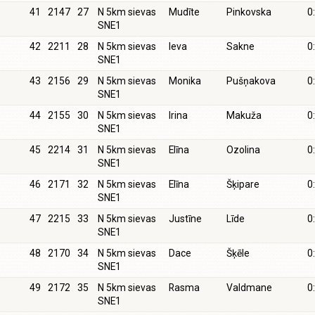
41
2147
27
N 5km sievas
Mudīte
Pinkovska
0
SNE1
42
2211
28
N 5km sievas
Ieva
Sakne
0
SNE1
43
2156
29
N 5km sievas
Monika
Pušņakova
0
SNE1
44
2155
30
N 5km sievas
Irina
Makuža
0
SNE1
45
2214
31
N 5km sievas
Elīna
Ozolina
0
SNE1
46
2171
32
N 5km sievas
Elīna
Šķipare
0
SNE1
47
2215
33
N 5km sievas
Justīne
Līde
0
SNE1
48
2170
34
N 5km sievas
Dace
Šķēle
0
SNE1
49
2172
35
N 5km sievas
Rasma
Valdmane
0
SNE1