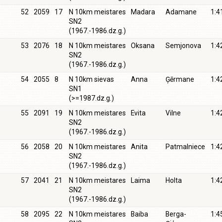
52
2059
17
N 10km meistares
Madara
Adamane
1:4
SN2
(1967.-1986.dz.g.)
53
2076
18
N 10km meistares
Oksana
Semjonova
1:4
SN2
(1967.-1986.dz.g.)
54
2055
8
N 10km sievas
Anna
Ģērmane
1:4
SN1
(>=1987.dz.g.)
55
2091
19
N 10km meistares
Evita
Vilne
1:4
SN2
(1967.-1986.dz.g.)
56
2058
20
N 10km meistares
Anita
Patmalniece
1:4
SN2
(1967.-1986.dz.g.)
57
2041
21
N 10km meistares
Laima
Holta
1:4
SN2
(1967.-1986.dz.g.)
58
2095
22
N 10km meistares
Baiba
Berga-
1:4