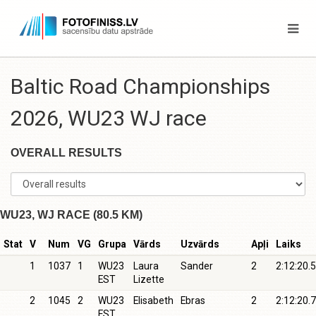
Baltic Road Championships
2026, WU23 WJ race
OVERALL RESULTS
WU23, WJ RACE (80.5 KM)
Stat
V
Num
VG
Grupa
Vārds
Uzvārds
Apļi
Laiks
1
1037
1
WU23
Laura
Sander
2
2:12:20.5
EST
Lizette
2
1045
2
WU23
Elisabeth
Ebras
2
2:12:20.7
EST