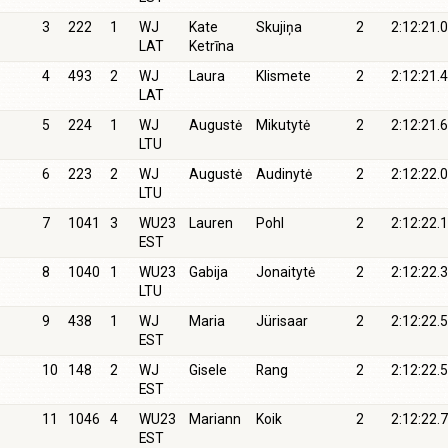
3
222
1
WJ
Kate
Skujiņa
2
2:12:21.0
LAT
Ketrīna
4
493
2
WJ
Laura
Klismete
2
2:12:21.4
LAT
5
224
1
WJ
Augustė
Mikutytė
2
2:12:21.6
LTU
6
223
2
WJ
Augustė
Audinytė
2
2:12:22.0
LTU
7
1041
3
WU23
Lauren
Pohl
2
2:12:22.1
EST
8
1040
1
WU23
Gabija
Jonaitytė
2
2:12:22.3
LTU
9
438
1
WJ
Maria
Jürisaar
2
2:12:22.5
EST
10
148
2
WJ
Gisele
Rang
2
2:12:22.5
EST
11
1046
4
WU23
Mariann
Koik
2
2:12:22.7
EST