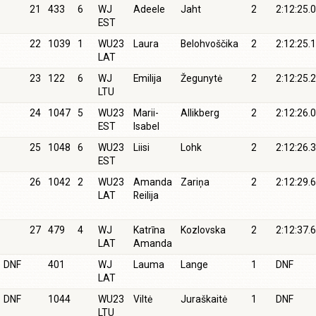
21
433
6
WJ
Adeele
Jaht
2
2:12:25.0
EST
22
1039
1
WU23
Laura
Belohvoščika
2
2:12:25.1
LAT
23
122
6
WJ
Emilija
Žegunytė
2
2:12:25.2
LTU
24
1047
5
WU23
Marii-
Allikberg
2
2:12:26.0
EST
Isabel
25
1048
6
WU23
Liisi
Lohk
2
2:12:26.3
EST
26
1042
2
WU23
Amanda
Zariņa
2
2:12:29.6
LAT
Reilija
27
479
4
WJ
Katrīna
Kozlovska
2
2:12:37.6
LAT
Amanda
DNF
401
WJ
Lauma
Lange
1
DNF
LAT
DNF
1044
WU23
Viltė
Juraškaitė
1
DNF
LTU