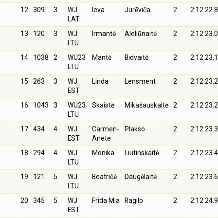
12
309
3
WJ
Ieva
Jurēviča
2
2:12:22.8
LAT
13
120
3
WJ
Irmantė
Aleliūnaitė
2
2:12:23.0
LTU
14
1038
2
WU23
Mantė
Bidvaitė
2
2:12:23.1
LTU
15
263
3
WJ
Linda
Lensment
2
2:12:23.2
EST
16
1043
3
WU23
Skaistė
Mikašauskaitė
2
2:12:23.2
LTU
17
434
4
WJ
Carmen-
Plakso
2
2:12:23.3
EST
Anete
18
294
4
WJ
Monika
Liutinskaitė
2
2:12:23.4
LTU
19
121
5
WJ
Beatričė
Daugėlaitė
2
2:12:23.6
LTU
20
345
5
WJ
Frida Mia
Ragilo
2
2:12:24.9
EST