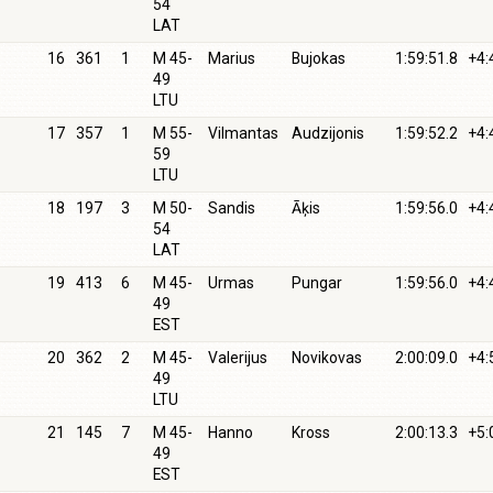
54
LAT
16
361
1
M 45-
Marius
Bujokas
1:59:51.8
+4:
49
LTU
17
357
1
M 55-
Vilmantas
Audzijonis
1:59:52.2
+4:
59
LTU
18
197
3
M 50-
Sandis
Āķis
1:59:56.0
+4:
54
LAT
19
413
6
M 45-
Urmas
Pungar
1:59:56.0
+4:
49
EST
20
362
2
M 45-
Valerijus
Novikovas
2:00:09.0
+4:
49
LTU
21
145
7
M 45-
Hanno
Kross
2:00:13.3
+5:
49
EST