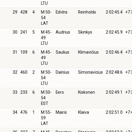
LTU
29
428
4
M 50-
Edvīns
Reinholds
2:02:45.4
+7:
54
LAT
30
241
5
M 45-
Audrius
Skinkys
2:02:45.9
+7:
49
LTU
31
109
6
M 45-
Saulius
Klimavičius
2:02:46.4
+7:
49
LTU
32
460
2
M 50-
Dainius
Simonavicius
2:02:48.6
+7:
54
LTU
33
233
6
M 50-
Eero
Kiskonen
2:02:49.1
+7:
54
EST
34
476
1
M 55-
Mairis
Klaiva
2:02:51.0
+7:
59
LAT