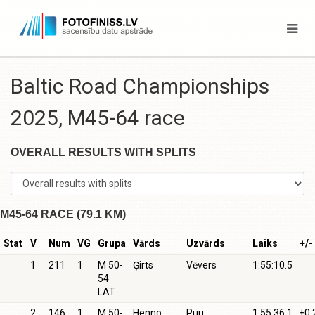
Baltic Road Championships
2025, M45-64 race
OVERALL RESULTS WITH SPLITS
M45-64 RACE (79.1 KM)
Stat
V
Num
VG
Grupa
Vārds
Uzvārds
Laiks
+/-
1
211
1
M 50-
Ģirts
Vēvers
1:55:10.5
54
LAT
2
146
1
M 50-
Henno
Puu
1:55:36.1
+0: