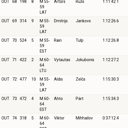
OUT
68
198
8
M 55-
Artūrs
Ružs
1:11:42.1
59
LAT
OUT
69
314
9
M 55-
Dmitrijs
Jankovs
1:12:26.6
59
LAT
OUT
70
524
5
M 55-
Rain
Tulp
1:12:26.8
59
EST
OUT
71
422
2
M 60-
Vytautas
Jokubonis
1:12:27.2
64
LTU
OUT
72
477
10
M 55-
Aldis
Zelčs
1:15:30.3
59
LAT
OUT
73
472
4
M 60-
Ahto
Pärt
1:15:34.3
64
EST
OUT
74
318
5
M 60-
Viktor
Mihhailov
0:37:12.4
64