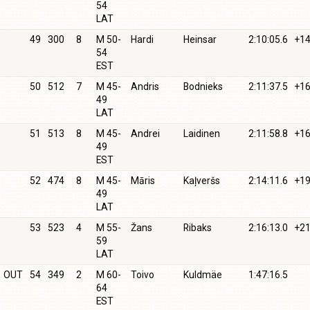
54
LAT
49
300
8
M 50-
Hardi
Heinsar
2:10:05.6
+14
54
EST
50
512
7
M 45-
Andris
Bodnieks
2:11:37.5
+16
49
LAT
51
513
8
M 45-
Andrei
Laidinen
2:11:58.8
+16
49
EST
52
474
8
M 45-
Māris
Kaļveršs
2:14:11.6
+19
49
LAT
53
523
4
M 55-
Žans
Ribaks
2:16:13.0
+21
59
LAT
OUT
54
349
2
M 60-
Toivo
Kuldmäe
1:47:16.5
64
EST