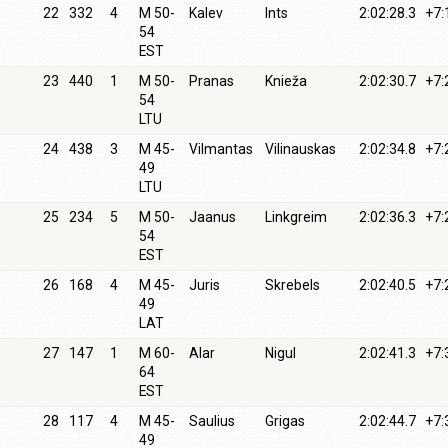
22
332
4
M 50-
Kalev
Ints
2:02:28.3
+7:
54
EST
23
440
1
M 50-
Pranas
Knieža
2:02:30.7
+7:
54
LTU
24
438
3
M 45-
Vilmantas
Vilinauskas
2:02:34.8
+7:
49
LTU
25
234
5
M 50-
Jaanus
Linkgreim
2:02:36.3
+7:
54
EST
26
168
4
M 45-
Juris
Skrebels
2:02:40.5
+7:
49
LAT
27
147
1
M 60-
Alar
Nigul
2:02:41.3
+7:
64
EST
28
117
4
M 45-
Saulius
Grigas
2:02:44.7
+7:
49