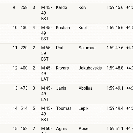
9
258
3
M 45-
Kardo
Kõiv
1:59:45.6
+4:
49
EST
10
430
4
M 45-
Kristian
Kool
1:59:45.6
+4:
49
EST
11
220
2
M 55-
Priit
Salumäe
1:59:47.6
+4:
59
EST
12
400
2
M 45-
Ritvars
Jakubovskis
1:59:48.8
+4:
49
LAT
13
473
3
M 45-
Jānis
Āboliņš
1:59:49.1
+4:
49
LAT
14
514
5
M 45-
Toomas
Lepik
1:59:49.4
+4:
49
EST
15
452
2
M 50-
Agnis
Apse
1:59:51.1
+4: