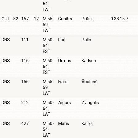
64
LAT
OUT
82
157
12
M 55-
Gunārs
Prūsis
0:38:15.7
59
LAT
DNS
111
M 50-
Rait
Pallo
54
EST
DNS
116
M 60-
Urmas
Karlson
64
EST
DNS
156
M 55-
Ivars
Āboltiņš
59
LAT
DNS
212
M 60-
Aigars
Zvingulis
64
LAT
DNS
427
M 50-
Māris
Kalējs
54
LAT