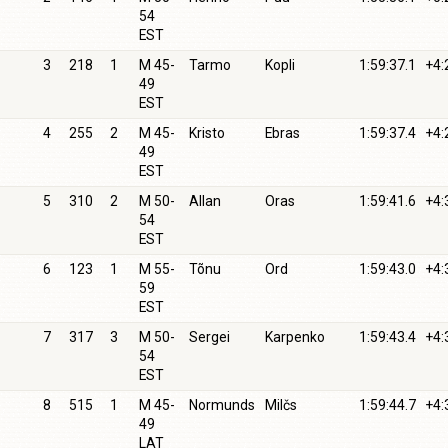
54
EST
3
218
1
M 45-
Tarmo
Kopli
1:59:37.1
+4:
49
EST
4
255
2
M 45-
Kristo
Ebras
1:59:37.4
+4:
49
EST
5
310
2
M 50-
Allan
Oras
1:59:41.6
+4:
54
EST
6
123
1
M 55-
Tõnu
Ord
1:59:43.0
+4:
59
EST
7
317
3
M 50-
Sergei
Karpenko
1:59:43.4
+4:
54
EST
8
515
1
M 45-
Normunds
Milčs
1:59:44.7
+4:
49
LAT