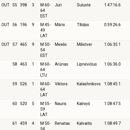
OUT
55
398
3
M 60-
Jüri
Suluste
1:47:16.6
64
EST
OUT
56
196
9
M 45-
Māris
Tīlišķis
0:59:26.6
49
LAT
OUT
57
465
9
M 50-
Meelis
Milistver
1:06:35.1
54
EST
58
463
1
M 60-
Arūnas
Lipnevičius
1:06:36.0
64
LTU
59
526
1
M 60-
Viktors
Kalashnikovs
1:08:45.1
64
LAT
60
520
5
M 55-
Nauris
Kalniņš
1:08:47.5
59
LAT
61
459
4
M 50-
Renatas
Kalvaitis
1:08:49.7
54