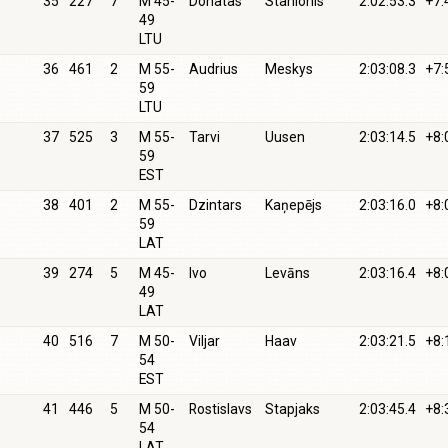
35
227
7
M 45-
Donatas
Stanionis
2:02:53.3
+7:
49
LTU
36
461
2
M 55-
Audrius
Meskys
2:03:08.3
+7:
59
LTU
37
525
3
M 55-
Tarvi
Uusen
2:03:14.5
+8:
59
EST
38
401
2
M 55-
Dzintars
Kaņepējs
2:03:16.0
+8:
59
LAT
39
274
5
M 45-
Ivo
Levāns
2:03:16.4
+8:
49
LAT
40
516
7
M 50-
Viljar
Haav
2:03:21.5
+8:
54
EST
41
446
5
M 50-
Rostislavs
Stapjaks
2:03:45.4
+8:
54
LAT