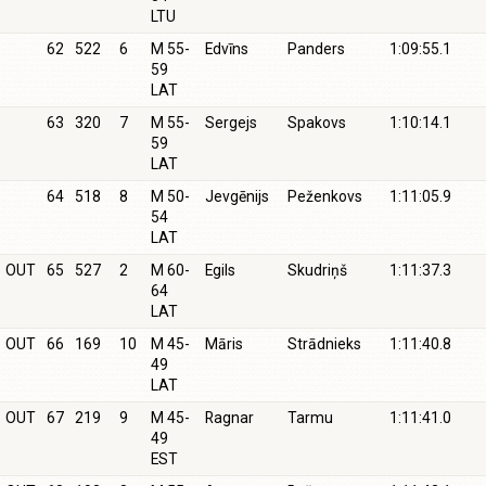
LTU
62
522
6
M 55-
Edvīns
Panders
1:09:55.1
59
LAT
63
320
7
M 55-
Sergejs
Spakovs
1:10:14.1
59
LAT
64
518
8
M 50-
Jevgēnijs
Peženkovs
1:11:05.9
54
LAT
OUT
65
527
2
M 60-
Egils
Skudriņš
1:11:37.3
64
LAT
OUT
66
169
10
M 45-
Māris
Strādnieks
1:11:40.8
49
LAT
OUT
67
219
9
M 45-
Ragnar
Tarmu
1:11:41.0
49
EST