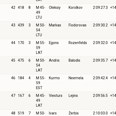
42
418
8
M 45-
Oleksiy
Korolkov
2:09:27.3
+14
49
LTU
43
439
3
M 50-
Markas
Fiodorovas
2:09:30.2
+14
54
LTU
44
170
3
M 55-
Egons
Rozenfelds
2:09:32.0
+14
59
LAT
45
475
6
M 50-
Andris
Balodis
2:09:35.7
+14
54
LAT
46
184
4
M 55-
Kurmo
Neemela
2:09:42.4
+14
59
EST
47
167
6
M 45-
Viesturs
Lejins
2:09:56.5
+14
49
LAT
48
519
7
M 50-
Ivars
Žerbis
2:10:03.0
+14