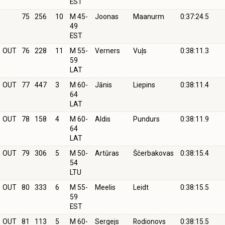
EST
75
256
10
M 45-
Joonas
Maanurm
0:37:24.5
49
EST
OUT
76
228
11
M 55-
Verners
Vuļs
0:38:11.3
59
LAT
OUT
77
447
3
M 60-
Jānis
Liepins
0:38:11.4
64
LAT
OUT
78
158
4
M 60-
Aldis
Pundurs
0:38:11.9
64
LAT
OUT
79
306
5
M 50-
Artūras
Ščerbakovas
0:38:15.4
54
LTU
OUT
80
333
6
M 55-
Meelis
Leidt
0:38:15.5
59
EST
OUT
81
113
5
M 60-
Sergejs
Rodionovs
0:38:15.5