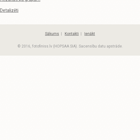
Detalizēti
Sākums
|
Kontakti
|
Ienākt
© 2016, fotofiniss.lv (HOPSAA SIA). Sacensību datu apstrāde.