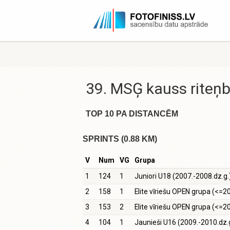
39. MSĢ kauss riteņ
TOP 10 PA DISTANCĒM
SPRINTS (0.88 KM)
V
Num
VG
Grupa
1
124
1
Juniori U18 (2007.-2008.dz.g.
2
158
1
Elite vīriešu OPEN grupa (<=20
3
153
2
Elite vīriešu OPEN grupa (<=20
4
104
1
Jaunieši U16 (2009.-2010.dz.g