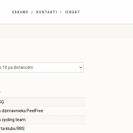
SĀKUMS
KONTAKTI
IENĀKT
v
SĢ
 dzirnavnieks/FeelFree
 cycling team
ta klubs/RRS