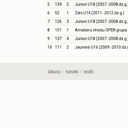
5
139
2
Juniori U18 (2007.-2008.dz.g.
6
52
1
Zēni U14 (2011.-2012.dz.g.)
7
126
3
Juniori U18 (2007.-2008.dz.g.
8
151
1
Amatieru vīriešu OPEN grupa 
9
137
4
Juniori U18 (2007.-2008.dz.g.
10
111
2
Jaunieši U16 (2009.-2010.dz.g
Sākums
|
Kontakti
|
Ienākt