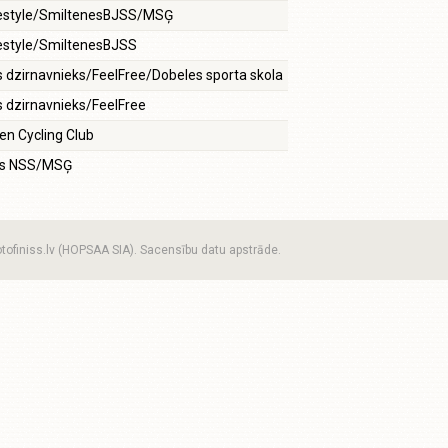
festyle/SmiltenesBJSS/MSĢ
estyle/SmiltenesBJSS
 dzirnavnieks/FeelFree/Dobeles sporta skola
 dzirnavnieks/FeelFree
en Cycling Club
s NSS/MSĢ
otofiniss.lv (HOPSAA SIA). Sacensību datu apstrāde.