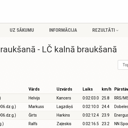
UZ SĀKUMU
INFORMĀCIJA
REZULTĀTI
braukšanā - LČ kalnā braukšanā
Vārds
Uzvārds
Laiks
km/h
Pārstā
)
Helvijs
Kancers
0:02:03.0
25.8
RRS/M
06.dz.g.)
Markuss
Lagzdiņš
0:02:10.0
24.4
Dobeles
06.dz.g.)
Ğirts
Harkins
0:02:12.4
23.9
Energus
.)
Ralfs
Zaļeskis
0:02:16.5
23.2
NN Spor