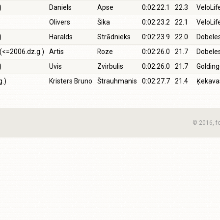
)
Daniels
Apse
0:02:22.1
22.3
VeloLi
Olivers
Šika
0:02:23.2
22.1
VeloLif
)
Haralds
Strādnieks
0:02:23.9
22.0
Dobeles
(<=2006.dz.g.)
Artis
Roze
0:02:26.0
21.7
Dobeles
)
Uvis
Zvirbulis
0:02:26.0
21.7
Golding
.)
Kristers Bruno
Štrauhmanis
0:02:27.7
21.4
Ķekava
© 2016, f